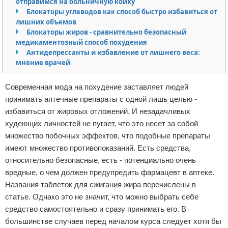
отправимся на больничную койку
Блокаторы углеводов как способ быстро избавиться от
Отказ от ответственности
Боевые виды искусства
лишних объемов
Блокаторы жиров - сравнительно безопасный
Как накачаться
медикаментозный способ похудения
Антидепрессанты и избавление от лишнего веса:
Теннис
мнение врачей
Легкая атлетика
Современная мода на похудение заставляет людей
принимать аптечные препараты с одной лишь целью -
Водный спорт
избавиться от жировых отложений. И незадачливых
худеющих личностей не пугает, что это несет за собой
Похудание
множество побочных эффектов, что подобные препараты
имеют множество противопоказаний. Есть средства,
Йога и пилатес
относительно безопасные, есть - потенциально очень
вредные, о чем должен предупредить фармацевт в аптеке.
Хоккей
Названия таблеток для сжигания жира перечислены в
Волейбол
статье. Однако это не значит, что можно выбрать себе
средство самостоятельно и сразу принимать его. В
Детский спорт
большинстве случаев перед началом курса следует хотя бы