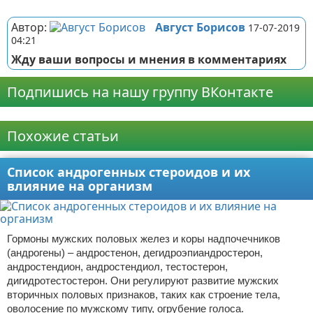
Реклама
Автор:
Август Борисов
17-07-2019
04:21
Жду ваши вопросы и мнения в комментариях
Подпишись на нашу группу ВКонтакте
Реклама
Похожие статьи
Список андрогенных стероидов и их
влияние на организм
Гормоны мужских половых желез и коры надпочечников
(андрогены) – андростенон, дегидроэпиандростерон,
андростендион, андростендиол, тестостерон,
дигидротестостерон. Они регулируют развитие мужских
вторичных половых признаков, таких как строение тела,
оволосение по мужскому типу, огрубение голоса.