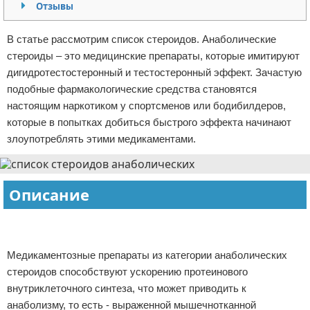
Отзывы
Отказ от ответственности
Боевые виды искусства
В статье рассмотрим список стероидов. Анаболические
Как накачаться
стероиды – это медицинские препараты, которые имитируют
дигидротестостеронный и тестостеронный эффект. Зачастую
Теннис
подобные фармакологические средства становятся
настоящим наркотиком у спортсменов или бодибилдеров,
Легкая атлетика
которые в попытках добиться быстрого эффекта начинают
злоупотреблять этими медикаментами.
Водный спорт
Похудание
Описание
Йога и пилатес
Реклама
Реклама
Хоккей
Медикаментозные препараты из категории анаболических
Волейбол
стероидов способствуют ускорению протеинового
внутриклеточного синтеза, что может приводить к
Детский спорт
анаболизму, то есть - выраженной мышечнотканной