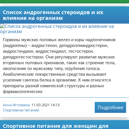
Список андрогенных стероидов и их
влияние на организм
Гормоны мужских половых желез и коры надпочечников
(андрогены) – андростенон, дегидроэпиандростерон,
андростендион, андростендиол, тестостерон,
дигидротестостерон. Они регулируют развитие мужских
вторичных половых признаков, таких как строение тела,
оволосение по мужскому типу, огрубение голоса.
Анаболические лекарственные средства вызывают
усиление синтеза белка в организме. К ним относятся
препараты разной химической структуры и разных
фармакологических
Анна Истомина
11-03-2021 14:13
Подробнее
Спортивное питание
Спортивное питание для женщин для