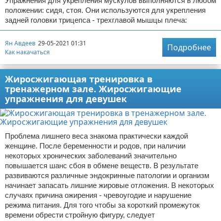
Упражнения для укрепления мускулов выполняются в любом
положении: сидя, стоя. Они используются для укрепления
Отказ от ответственности
Боевые виды искусства
задней головки трицепса - трехглавой мышцы плеча:
Как накачаться
Ян Авдеев
29-05-2021 01:31
Подробнее
Как накачаться
Теннис
Жиросжигающая тренировка в
Легкая атлетика
тренажерном зале. Жиросжигающие
упражнения для девушек
Водный спорт
Похудание
Проблема лишнего веса знакома практически каждой
Йога и пилатес
женщине. После беременности и родов, при наличии
некоторых хронических заболеваний значительно
повышается шанс сбоя в обмене веществ. В результате
Хоккей
развиваются различные эндокринные патологии и организм
начинает запасать лишние жировые отложения. В некоторых
Волейбол
случаях причина ожирения - чревоугодие и нарушение
режима питания. Для того чтобы за короткий промежуток
Детский спорт
времени обрести стройную фигуру, следует