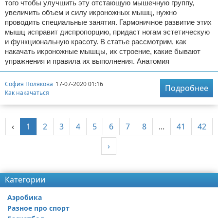
того чтобы улучшить эту отстающую мышечную группу,
увеличить объем и силу икроножных мышц, нужно
проводить специальные занятия. Гармоничное развитие этих
мышц исправит диспропорцию, придаст ногам эстетическую
и функциональную красоту. В статье рассмотрим, как
накачать икроножные мышцы, их строение, какие бывают
упражнения и правила их выполнения. Анатомия
София Полякова
17-07-2020 01:16
Подробнее
Как накачаться
‹
1
2
3
4
5
6
7
8
...
41
42
›
Реклама
Категории
Аэробика
Разное про спорт