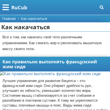
Меню
X
RuCub
Главная
Главная
Как накачаться
Как накачаться
Категории
Все о том, как накачать своё тело различными
Поиск
Аэробика
упражнениями. Как сжигать жир и увеличивать мышечную
массу своего тела.
О проекте
Разное про спорт
Контакты
Баскетбол
Как правильно выполнять французский
жим сидя
Сотрудничество
Бодибилдинг
Лучшее упражнение для развития бицепса – это
Размещение рекламы
Конный спорт
французский жим сидя. Оно убирает дряблость рук,
улучшает их гибкость, уменьшает количество жира.
Для правообладателей
Экстримальный спорт
Состояние мышц стабилизируется за счет сгибания и
разгибания в локтевом суставе. К тому же укрепляются
Условия предоставления информации
Футбол
суставы, плечевые мышцы и пояс. Виды жима сидя