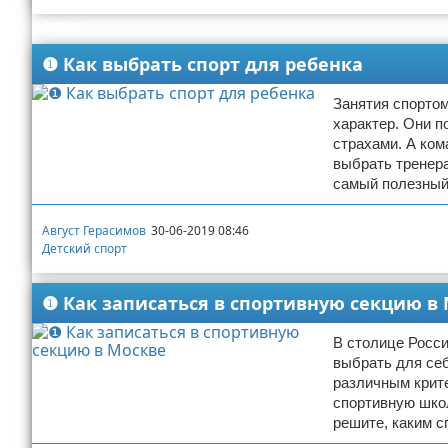
Реклама
Зимние виды спорта
❶ Как выбрать спорт для ребенка
Тренировки дома
Занятия спорто
Спортивное питание
характер. Они п
страхами. А ком
выбрать тренера
самый полезный
Август Герасимов
30-06-2019 08:46
Детский спорт
❶ Как записаться в спортивную секцию в
В столице Росс
выбрать для се
различным крите
спортивную школ
решите, каким с