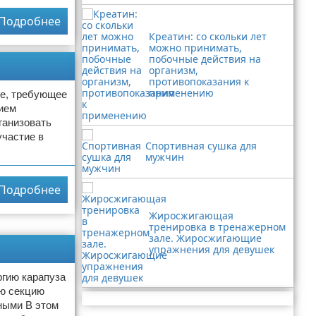
Подробнее
Креатин: со скольки лет
можно принимать,
побочные действия на
организм,
противопоказания к
применению
ие, требующее
вием
ганизовать
участие в
Спортивная сушка для
мужчин
Подробнее
Жиросжигающая
тренировка в тренажерном
зале. Жиросжигающие
упражнения для девушек
ргию карапуза
ую секцию
Реклама
ными В этом