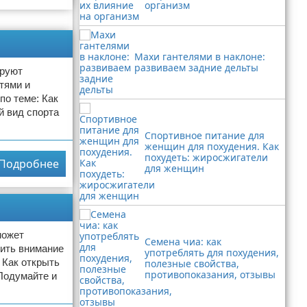
организм
Махи гантелями в наклоне:
развиваем задние дельты
ируют
тями и
по теме: Как
й вид спорта
Спортивное питание для
женщин для похудения. Как
похудеть: жиросжигатели
Подробнее
для женщин
может
Семена чиа: как
лить внимание
употреблять для похудения,
 Как открыть
полезные свойства,
противопоказания, отзывы
Подумайте и