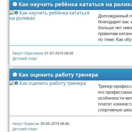
❶ Как научить ребёнка кататься на ролик
Отказ от ответственности
Боевые виды искусства
Долгожданный по
Как накачаться
благодарит вас 
больше нет ник
правилам катани
Теннис
по теме: Как об
Легкая атлетика
Август Герасимов
01-07-2019 08:36
Детский спорт
Водный спорт
❶ Как оценить работу тренера
Похудание
Тренер-професси
Йога и пилатес
его профессиона
особенности мет
Хоккей
платят хоккеист
спортивную школ
Волейбол
Август Борисов
30-06-2019 08:46
Детский спорт
Детский спорт