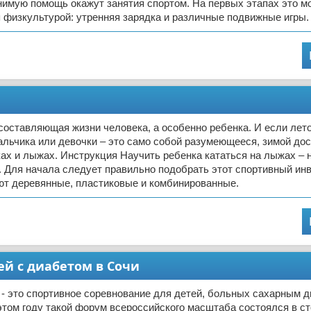
имую помощь окажут занятия спортом. На первых этапах это м
 физкультурой: утренняя зарядка и различные подвижные игры.
составляющая жизни человека, а особенно ребенка. И если ле
альчика или девочки – это само собой разумеющееся, зимой дос
ках и лыжах. Инструкция Научить ребенка кататься на лыжах – н
. Для начала следует правильно подобрать этот спортивный ин
ют деревянные, пластиковые и комбинированные.
ей с диабетом в Сочи
- это спортивное соревнование для детей, больных сахарным 
 этом году такой форум всероссийского масштаба состоялся в с