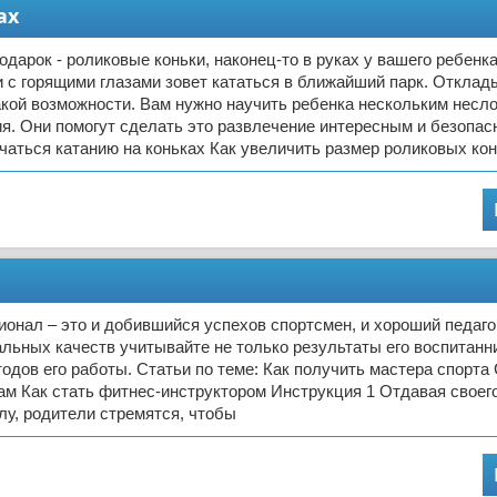
ах
дарок - роликовые коньки, наконец-то в руках у вашего ребенка
и с горящими глазами зовет кататься в ближайший парк. Отклад
акой возможности. Вам нужно научить ребенка нескольким нес
я. Они помогут сделать это развлечение интересным и безопас
учаться катанию на коньках Как увеличить размер роликовых кон
онал – это и добившийся успехов спортсмен, и хороший педагог
льных качеств учитывайте не только результаты его воспитанни
одов его работы. Статьи по теме: Как получить мастера спорта
ам Как стать фитнес-инструктором Инструкция 1 Отдавая своего
у, родители стремятся, чтобы