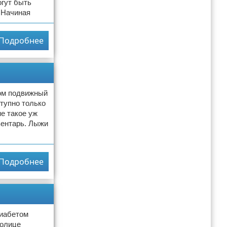
огут быть
 Начиная
Подробнее
том подвижный
тупно только
е такое уж
вентарь. Лыжи
Подробнее
диабетом
толице