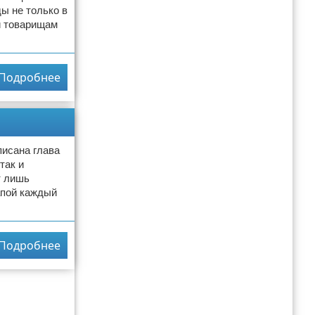
ы не только в
и товарищам
Подробнее
писана глава
так и
т лишь
апой каждый
Подробнее