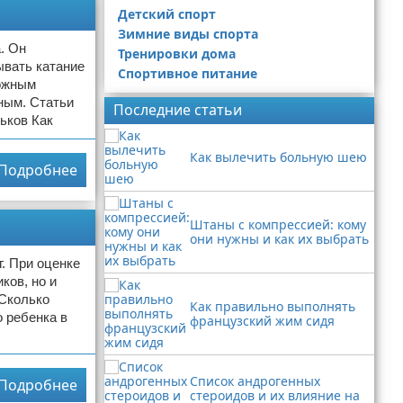
Детский спорт
Зимние виды спорта
. Он
Тренировки дома
ывать катание
Спортивное питание
ложным
ным. Статьи
Последние статьи
ьков Как
Как вылечить больную шею
Подробнее
Штаны с компрессией: кому
они нужны и как их выбрать
. При оценке
ков, но и
 Сколько
Как правильно выполнять
 ребенка в
французский жим сидя
Список андрогенных
Подробнее
стероидов и их влияние на