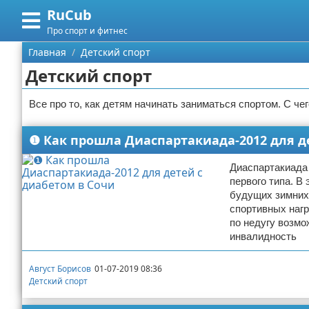
RuCub
Меню
X
Про спорт и фитнес
Главная
Главная
Детский спорт
Детский спорт
Категории
Все про то, как детям начинать заниматься спортом. С че
Поиск
Аэробика
❶ Как прошла Диаспартакиада-2012 для д
О проекте
Разное про спорт
Диаспартакиада 
Контакты
Баскетбол
первого типа. В
будущих зимних 
Сотрудничество
Бодибилдинг
спортивных нагр
по недугу возмо
Размещение рекламы
Конный спорт
инвалидность
Для правообладателей
Экстримальный спорт
Август Борисов
01-07-2019 08:36
Детский спорт
Условия предоставления информации
Футбол