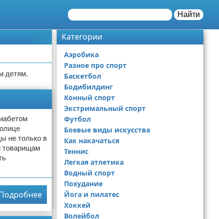
Найти
Категории
Аэробика
Разное про спорт
м детям.
Баскетбол
Бодибилдинг
Конный спорт
Экстримальный спорт
диабетом
Футбол
толице
Боевые виды искусства
ы не только в
Как накачаться
и товарищам
Теннис
ть
Легкая атлетика
Водный спорт
Похудание
Подробнее
Йога и пилатес
Хоккей
Волейбол