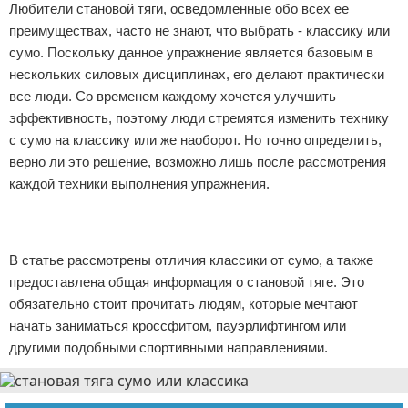
Любители становой тяги, осведомленные обо всех ее
Отказ от ответственности
Боевые виды искусства
преимуществах, часто не знают, что выбрать - классику или
сумо. Поскольку данное упражнение является базовым в
Как накачаться
нескольких силовых дисциплинах, его делают практически
все люди. Со временем каждому хочется улучшить
Теннис
эффективность, поэтому люди стремятся изменить технику
с сумо на классику или же наоборот. Но точно определить,
Легкая атлетика
верно ли это решение, возможно лишь после рассмотрения
каждой техники выполнения упражнения.
Водный спорт
Реклама
Похудание
Реклама
В статье рассмотрены отличия классики от сумо, а также
Йога и пилатес
предоставлена общая информация о становой тяге. Это
обязательно стоит прочитать людям, которые мечтают
Хоккей
начать заниматься кроссфитом, пауэрлифтингом или
другими подобными спортивными направлениями.
Волейбол
Детский спорт