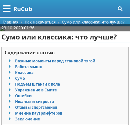
Меню
X
RuCub
Главная
Главная
Как накачаться
Сумо или классика: что лучше?
23-10-2020 01:36
Категории
Сумо или классика: что лучше?
Поиск
Аэробика
Содержание статьи:
О проекте
Разное про спорт
Важные моменты перед становой тягой
Работа мышц
Контакты
Баскетбол
Классика
Сумо
Подъем штанги с пола
Сотрудничество
Бодибилдинг
Упражнение в Смите
Ошибки
Размещение рекламы
Конный спорт
Нюансы и хитрости
Отзывы спортсменов
Для правообладателей
Экстримальный спорт
Мнение пауэрлифтеров
Заключение
Условия предоставления информации
Футбол