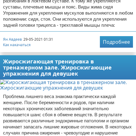
разгибания в локтевом суставе. К тому же укрепляются
суставы, плечевые мышцы и пояс. Виды жима сидя
Упражнения для укрепления мускулов выполняются в любом
положении: сидя, стоя. Они используются для укрепления
задней головки трицепса - трехглавой мышцы плеча:
Ян Авдеев
29-05-2021 01:31
Подробнее
Как накачаться
Жиросжигающая тренировка в
тренажерном зале. Жиросжигающие
упражнения для девушек
Проблема лишнего веса знакома практически каждой
женщине. После беременности и родов, при наличии
некоторых хронических заболеваний значительно
повышается шанс сбоя в обмене веществ. В результате
развиваются различные эндокринные патологии и организм
начинает запасать лишние жировые отложения. В некоторых
случаях причина ожирения - чревоугодие и нарушение