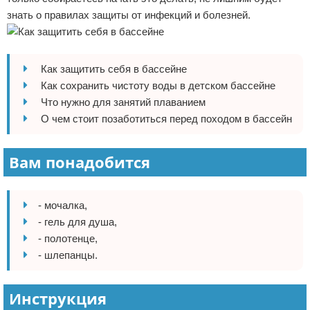
знать о правилах защиты от инфекций и болезней.
Отказ от ответственности
Боевые виды искусства
Как накачаться
Как защитить себя в бассейне
Теннис
Как сохранить чистоту воды в детском бассейне
Что нужно для занятий плаванием
Легкая атлетика
О чем стоит позаботиться перед походом в бассейн
Водный спорт
Вам понадобится
Похудание
Йога и пилатес
- мочалка,
- гель для душа,
Хоккей
- полотенце,
- шлепанцы.
Волейбол
Инструкция
Детский спорт