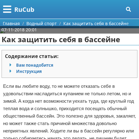
Меню
X
RuCub
Главная
Главная
Водный спорт
Как защитить себя в бассейне
07-11-2018 20:01
Категории
Как защитить себя в бассейне
Поиск
Аэробика
Содержание статьи:
О проекте
Разное про спорт
Вам понадобится
Инструкция
Контакты
Баскетбол
Если вы любите воду, то не можете отказать себе в
Сотрудничество
Бодибилдинг
удовольствии насладиться купанием не только летом, но и
зимой. А когда нет возможности уехать туда, где круглый год
Размещение рекламы
Конный спорт
теплая вода и солнышко, приходится посещать обычный
общественный бассейн. Это полезно для здоровья, закаляет,
Для правообладателей
Экстримальный спорт
но может также стать причиной множества довольно
неприятных явлений. Ходите ли вы в бассейн регулярно или
Условия предоставления информации
Футбол
только собираетесь начать это делать, не лишним будет