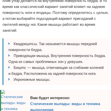
плие упор делается на внутреннюю поверхность бедра. В то
время как классический вариант занятий влияет на заднюю
Зимние виды спорта
поверхность ноги и ягодицы. Поэтому определитесь с целью,
Тренировки дома
а потом выбирайте подходящий вариант приседаний с
гантелей между ног. Какие мышцы работают во время
Спортивное питание
занятий:
Квадрицепсы. Так называется мышцы передней
поверхности бедра.
Приводящая мышца. Внутренняя поверхность бедра.
Одна из самых проблемных зон у девушек.
Бицепс — мышца, отвечающая за сгибание коленей
и бедра. Расположена на задней поверхности ноги.
Икроножные мышцы.
Вам будет интересно:
Статические выпады: виды и техника
выполнения