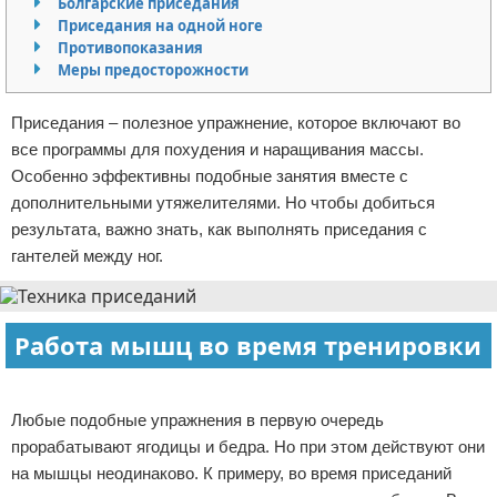
Болгарские приседания
Приседания на одной ноге
Отказ от ответственности
Боевые виды искусства
Противопоказания
Меры предосторожности
Как накачаться
Приседания – полезное упражнение, которое включают во
Теннис
все программы для похудения и наращивания массы.
Особенно эффективны подобные занятия вместе с
Легкая атлетика
дополнительными утяжелителями. Но чтобы добиться
Водный спорт
результата, важно знать, как выполнять приседания с
гантелей между ног.
Похудание
Йога и пилатес
Работа мышц во время тренировки
Хоккей
Реклама
Любые подобные упражнения в первую очередь
Волейбол
прорабатывают ягодицы и бедра. Но при этом действуют они
на мышцы неодинаково. К примеру, во время приседаний
Детский спорт