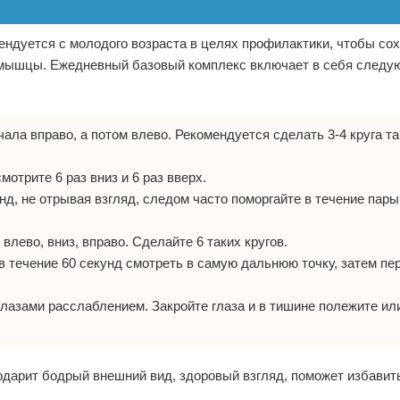
ндуется с молодого возраста в целях профилактики, чтобы со
е мышцы. Ежедневный базовый комплекс включает в себя след
ачала вправо, а потом влево. Рекомендуется сделать 3-4 круга т
отрите 6 раз вниз и 6 раз вверх.
нд, не отрывая взгляд, следом часто поморгайте в течение пары
влево, вниз, вправо. Сделайте 6 таких кругов.
 течение 60 секунд смотреть в самую дальнюю точку, затем пе
глазами расслаблением. Закройте глаза и в тишине полежите ил
подарит бодрый внешний вид, здоровый взгляд, поможет избавит