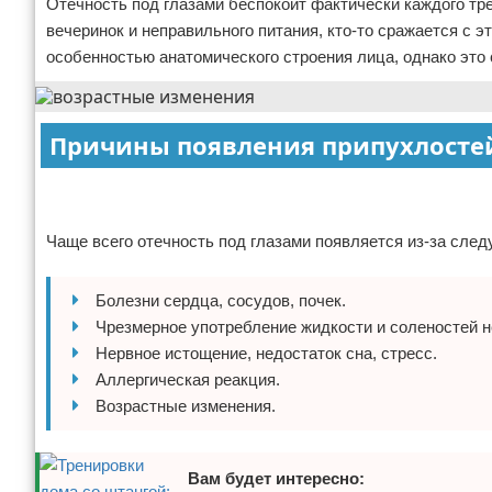
Отечность под глазами беспокоит фактически каждого тр
Отказ от ответственности
Боевые виды искусства
вечеринок и неправильного питания, кто-то сражается с 
особенностью анатомического строения лица, однако это 
Как накачаться
Теннис
Причины появления припухлосте
Легкая атлетика
Реклама
Реклама
Водный спорт
Чаще всего отечность под глазами появляется из-за сле
Похудание
Болезни сердца, сосудов, почек.
Йога и пилатес
Чрезмерное употребление жидкости и соленостей н
Нервное истощение, недостаток сна, стресс.
Хоккей
Аллергическая реакция.
Возрастные изменения.
Волейбол
Детский спорт
Вам будет интересно: