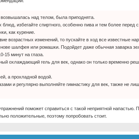
омендации:
о возвышалась над телом, была приподнята.
блюд, избегайте спиртного, особенно пива и тем более перед с
ки, как курение.
вие возрастных изменений, то пускайте в ход все известные на
снове шалфея или ромашки. Подойдет даже обычная заварка зел
0-15 минут на глаза.
ный охлаждающий гель для век, однако он только временно реш
ей, а прохладной водой.
азами и регулярно выполняйте гимнастику для век, также не ли
пражнений поможет справиться с такой неприятной напастью. 
льно положительные, поэтому попробовать стоит.