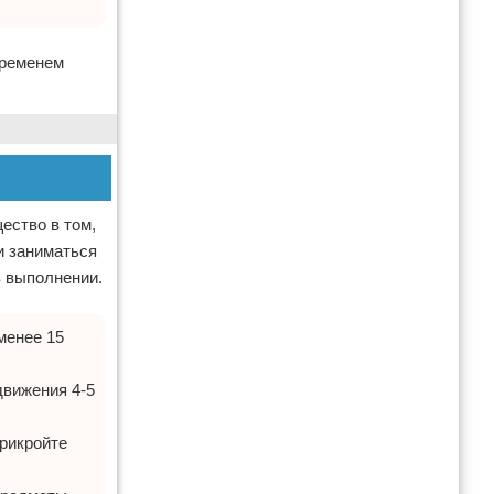
временем
ество в том,
и заниматься
в выполнении.
менее 15
движения 4-5
рикройте