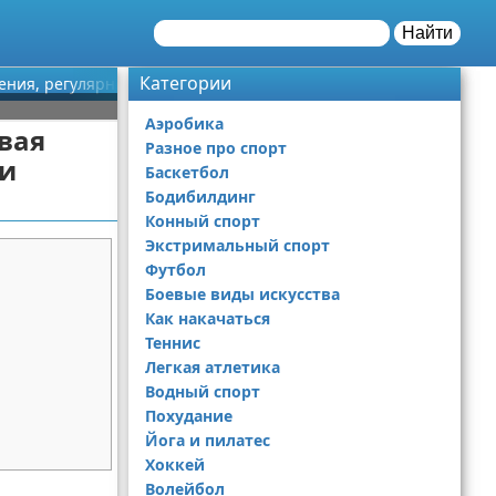
Найти
Категории
ения, регулярность, улучшение внешнего вида и тонуса мышц 
Аэробика
вая
Разное про спорт
 и
Баскетбол
Бодибилдинг
Конный спорт
Экстримальный спорт
Футбол
Боевые виды искусства
Как накачаться
Теннис
Легкая атлетика
Водный спорт
Похудание
Йога и пилатес
Хоккей
Волейбол