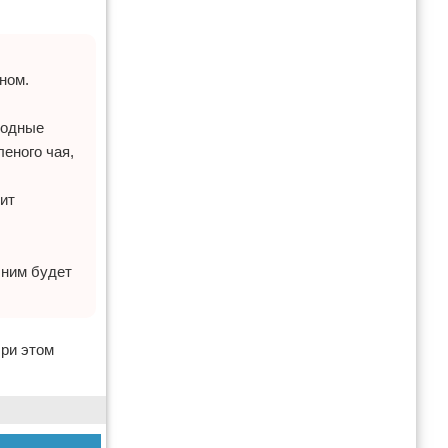
ном.
родные
еного чая,
ит
шним будет
При этом