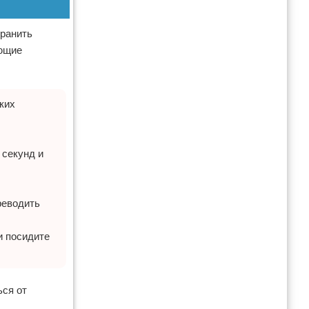
хранить
ующие
аких
 секунд и
реводить
и посидите
ься от