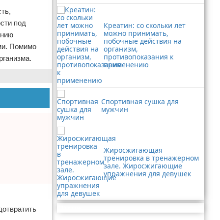
ть,
сти под
Креатин: со скольки лет
можно принимать,
ению
побочные действия на
ми. Помимо
организм,
противопоказания к
рганизма.
применению
Спортивная сушка для
мужчин
Жиросжигающая
тренировка в тренажерном
зале. Жиросжигающие
упражнения для девушек
Реклама
дотвратить