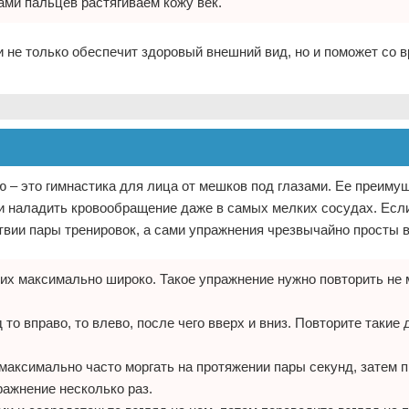
ами пальцев растягиваем кожу век.
и не только обеспечит здоровый внешний вид, но и поможет со 
 – это гимнастика для лица от мешков под глазами. Ее преимущ
и наладить кровообращение даже в самых мелких сосудах. Есл
твии пары тренировок, а сами упражнения чрезвычайно просты 
 их максимально широко. Такое упражнение нужно повторить не 
то вправо, то влево, после чего вверх и вниз. Повторите такие 
аксимально часто моргать на протяжении пары секунд, затем п
ражнение несколько раз.