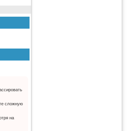
ассировать
ете сложную
отря на