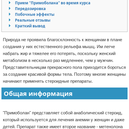
Прием "Примоболана" во время курса
Отказ от ответственности
Боевые виды искусства
Передозировка
Побочные эффекты
Как накачаться
Реальные отзывы
Краткий вывод
Теннис
Природа не проявила благосклонность к женщинам в плане
Легкая атлетика
создания у них естественного рельефа мышц. Им легче
набрать жир и тяжелее его потерять, поскольку женский
Водный спорт
метаболизм в несколько раз медленнее, чем у мужчин.
Представительницам прекрасного пола приходится бороться
Похудание
за создание красивой формы тела. Поэтому многие женщины
начинают применять стероидные препараты.
Йога и пилатес
Общая информация
Хоккей
Реклама
Волейбол
"Примоболан" представляет собой анаболический стероид,
который используется для лечения анемии у женщин и даже
Детский спорт
детей. Препарат также имеет второе название - метенолона