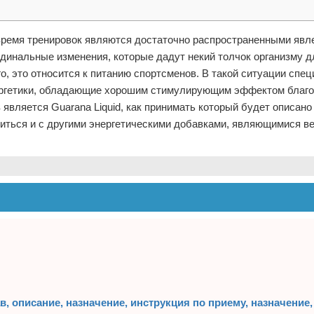
 время тренировок являются достаточно распространенными явл
динальные изменения, которые дадут некий толчок организму дл
о, это относится к питанию спортсменов. В такой ситуации спе
ергетики, обладающие хорошим стимулирующим эффектом благ
 является Guarana Liquid, как принимать который будет описано
миться и с другими энергетическими добавками, являющимися в
в, описание, назначение, инструкция по приему, назначение,