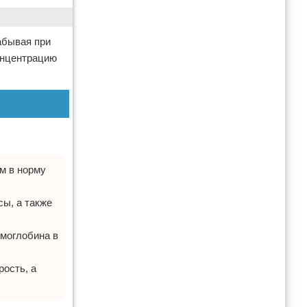
забывая при
онцентрацию
м в норму
сы, а также
емоглобина в
ость, а