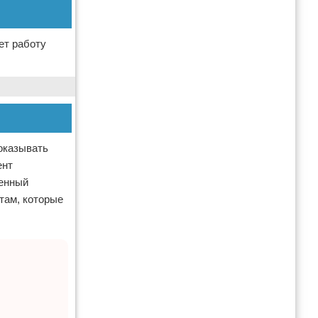
ет работу
оказывать
ент
менный
там, которые