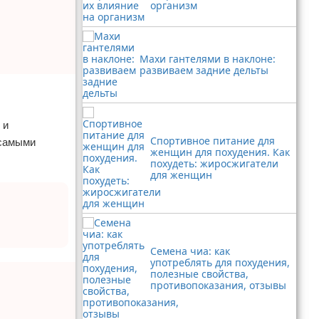
организм
Махи гантелями в наклоне:
развиваем задние дельты
 и
Спортивное питание для
 самыми
женщин для похудения. Как
похудеть: жиросжигатели
для женщин
Семена чиа: как
употреблять для похудения,
полезные свойства,
противопоказания, отзывы