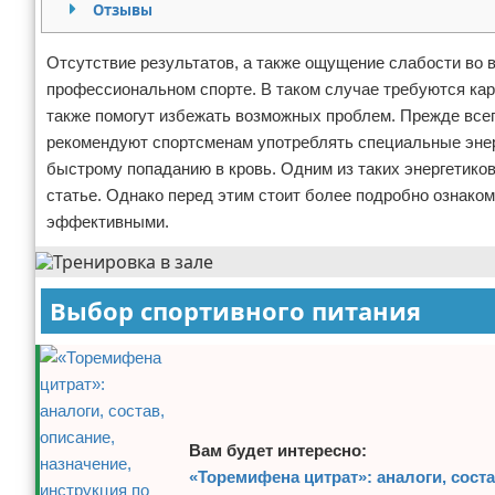
Отзывы
Отказ от ответственности
Боевые виды искусства
Отсутствие результатов, а также ощущение слабости во
Как накачаться
профессиональном спорте. В таком случае требуются кар
также помогут избежать возможных проблем. Прежде всег
Теннис
рекомендуют спортсменам употреблять специальные эн
быстрому попаданию в кровь. Одним из таких энергетиков
Легкая атлетика
статье. Однако перед этим стоит более подробно ознако
эффективными.
Водный спорт
Похудание
Выбор спортивного питания
Йога и пилатес
Хоккей
Волейбол
Вам будет интересно:
Детский спорт
«Торемифена цитрат»: аналоги, соста