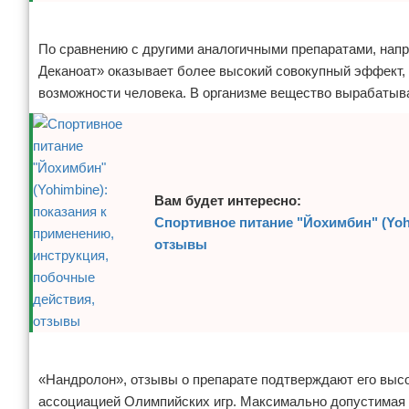
Реклама
Зимние виды спорта
По сравнению с другими аналогичными препаратами, напр
Тренировки дома
Деканоат» оказывает более высокий совокупный эффект, 
возможности человека. В организме вещество вырабатыва
Спортивное питание
Вам будет интересно:
Спортивное питание "Йохимбин" (Yoh
отзывы
Реклама
«Нандролон», отзывы о препарате подтверждают его вы
ассоциацией Олимпийских игр. Максимально допустимая н