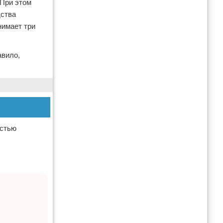
 При этом
дства
нимает три
авило,
астью