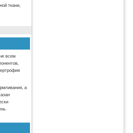
ой ткани,
не всем
понентов,
ипертрофия
рмливания, а
казан
ески
ень