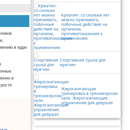
Креатин: со скольки лет
можно принимать,
побочные действия на
организм,
олевое
противопоказания к
применению
е,
овению в ядро
Спортивная сушка для
и
мужчин
менные
пенно в
 росте
Жиросжигающая
тренировка в тренажерном
зале. Жиросжигающие
упражнения для девушек
Реклама
ка и