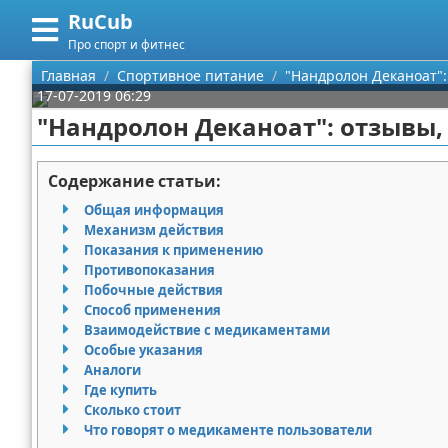
RuCub
Меню
X
Про спорт и фитнес
Главная
Главная
Спортивное питание
"Нандролон Деканоат":
17-07-2019 06:29
Категории
"Нандролон Деканоат": отзывы,
Поиск
Аэробика
Содержание статьи:
О проекте
Разное про спорт
Общая информация
Механизм действия
Контакты
Баскетбол
Показания к применению
Противопоказания
Побочные действия
Сотрудничество
Бодибилдинг
Способ применения
Взаимодействие с медикаментами
Размещение рекламы
Конный спорт
Особые указания
Аналоги
Для правообладателей
Экстримальный спорт
Где купить
Сколько стоит
Условия предоставления информации
Футбол
Что говорят о медикаменте пользователи