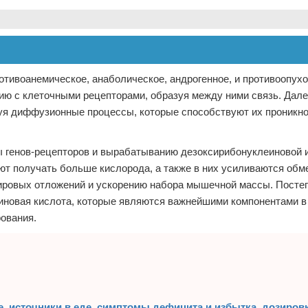
отивоанемическое, анаболическое, андрогенное, и противоопух
цию с клеточными рецепторами, образуя между ними связь. Дале
руя диффузионные процессы, которые способствуют их проникн
 генов-рецепторов и вырабатыванию дезоксирибонуклеиновой 
ают получать больше кислорода, а также в них усиливаются об
жировых отложений и ускорению набора мышечной массы. Посте
еиновая кислота, которые являются важнейшими компонентами в
рования.
е, источники в еде, симптомы дефицита и избытка, дозиров