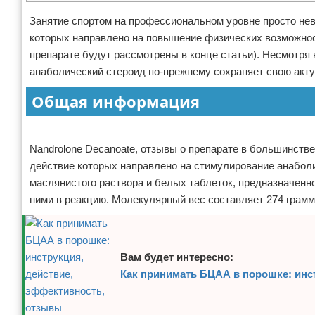
Отказ от ответственности
Боевые виды искусства
Занятие спортом на профессиональном уровне просто не
которых направлено на повышение физических возможнос
Как накачаться
препарате будут рассмотрены в конце статьи). Несмотря н
анаболический стероид по-прежнему сохраняет свою акту
Теннис
Общая информация
Легкая атлетика
Реклама
Водный спорт
Nandrolone Decanoate, отзывы о препарате в большинств
действие которых направлено на стимулирование анаболи
Похудание
маслянистого раствора и белых таблеток, предназначенно
ними в реакцию. Молекулярный вес составляет 274 грамм
Йога и пилатес
Хоккей
Вам будет интересно:
Волейбол
Как принимать БЦАА в порошке: инс
Детский спорт