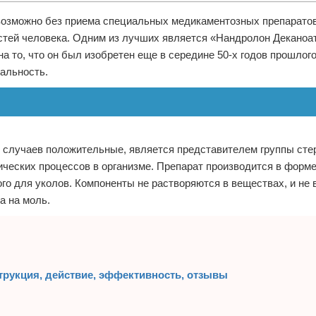
возможно без приема специальных медикаментозных препаратов
тей человека. Одним из лучших является «Нандролон Деканоат
а то, что он был изобретен еще в середине 50-х годов прошлого
альность.
е случаев положительные, является представителем группы сте
ческих процессов в организме. Препарат производится в форм
го для уколов. Компоненты не растворяются в веществах, и не 
а на моль.
трукция, действие, эффективность, отзывы