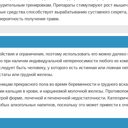
знурительным тренировкам. Препараты стимулируют рост мышечн
ые средства способствует вырабатыванию суставного секрета,
вероятность получения травм.
ствия и ограничения, поэтому использовать его можно далеко 
 при наличии индивидуальной непереносимости любого из ком
следует быть человеку, у которого есть истинная или ложная г
статы или грудной железы.
ницам прекрасного пола во время беременности и грудного вска
и кальция в крови, и карциномой молочной железы. Противопо
трой форме, почечной и печеночной недостаточности. Категорич
бых алкогольных напитков, поскольку это может привести к оч