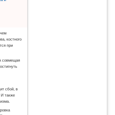
 чем
ва, костного
тся при
 А совмещая
остигнуть
ит сбой, в
 И также
изма.
ровка