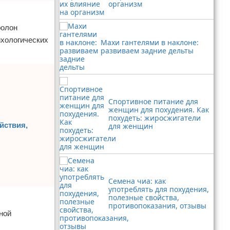
организм
ролон
ихологических
Махи гантелями в наклоне:
развиваем задние дельты
Спортивное питание для
женщин для похудения. Как
похудеть: жиросжигатели
йствия,
для женщин
Семена чиа: как
употреблять для похудения,
полезные свойства,
противопоказания, отзывы
ной