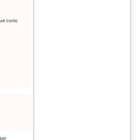
ые соли;
ные