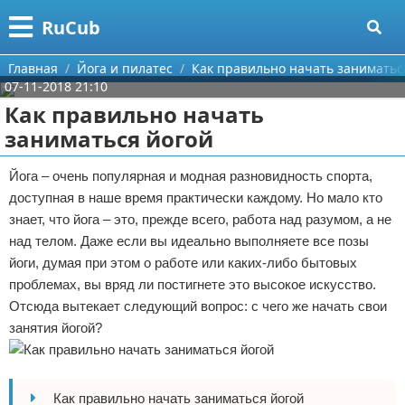
Меню
X
RuCub
Главная
Главная
Йога и пилатес
Как правильно начать заниматьс
07-11-2018 21:10
Категории
Как правильно начать
заниматься йогой
Поиск
Аэробика
Йога – очень популярная и модная разновидность спорта,
О проекте
Разное про спорт
доступная в наше время практически каждому. Но мало кто
знает, что йога – это, прежде всего, работа над разумом, а не
Контакты
Баскетбол
над телом. Даже если вы идеально выполняете все позы
йоги, думая при этом о работе или каких-либо бытовых
Сотрудничество
Бодибилдинг
проблемах, вы вряд ли постигнете это высокое искусство.
Размещение рекламы
Конный спорт
Отсюда вытекает следующий вопрос: с чего же начать свои
занятия йогой?
Для правообладателей
Экстримальный спорт
Условия предоставления информации
Футбол
Как правильно начать заниматься йогой