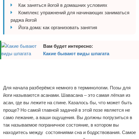
Как заняться йогой в домашних условиях
Отказ от ответственности
Боевые виды искусства
Комплекс упражнений для начинающих заниматься
раджа йогой
Как накачаться
Йога дома: как организовать занятия
Теннис
Вам будет интересно:
Легкая атлетика
Какие бывают виды шпагата
Водный спорт
Реклама
Реклама
Похудание
Реклама
Для начала разберёмся немного в терминологии. Позы для
Йога и пилатес
йоги называются асанами. Шавасана – это самая лёгкая из
асан, где вы лежите на спине. Казалось бы, что может быть
Хоккей
проще? Но самой главной задачей в этой позе является не
само лежание, а ваши ощущения. Вы должны погрузиться в
Волейбол
так называемое пограничное состояние, в котором вы
находитесь между состояниями сна и бодрствования. Самое
Детский спорт