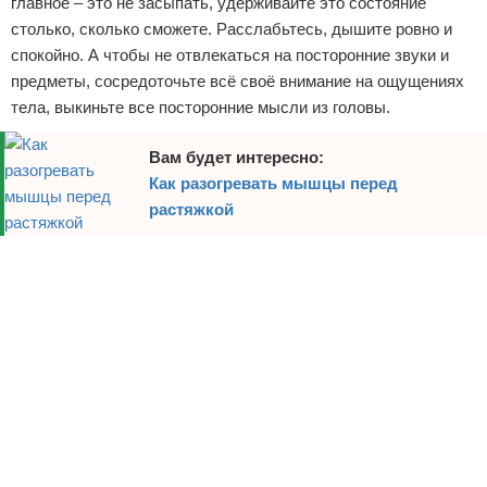
главное – это не засыпать, удерживайте это состояние
столько, сколько сможете. Расслабьтесь, дышите ровно и
Зимние виды спорта
спокойно. А чтобы не отвлекаться на посторонние звуки и
Тренировки дома
предметы, сосредоточьте всё своё внимание на ощущениях
тела, выкиньте все посторонние мысли из головы.
Спортивное питание
Вам будет интересно:
Как разогревать мышцы перед
растяжкой