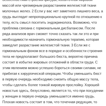
массой или чрезмерным разрастанием железистой ткани
Зимние виды спорта
молочных желез. 2 Если у вас нет заметного лишнего веса, а
грудь выглядит непропорционально крупной по отношению к
Тренировки дома
телу, есть смысл посетить эндокринолога. Возможно, что
Спортивное питание
проблема связана с гормональным дисбалансом. После
ряда анализов врач сможет точно сказать так ли это и при
необходимости назначить гормональную терапию, которая
замедлит разрастание железистой ткани. 3 Если же с
гормональным фоном все в порядке и особенности строения
тела не предполагают большого бюста, вероятно причина
состоит в избытке жировых отложений в области груди. С
этим явлением можно успешно бороться своими силами, не
прибегая к хирургической операции. Чтобы уменьшить бюст
в первую очередь необходимо снизить общую массу тела,
чтобы сделать более тонкой жировую прослойку. Хорошей
новостью здесь, безусловно, является то, что при похудении
у женщин в первую очередь уменьшается именно грудь.
Плохая новость состоит в том, что точечная редукция, то