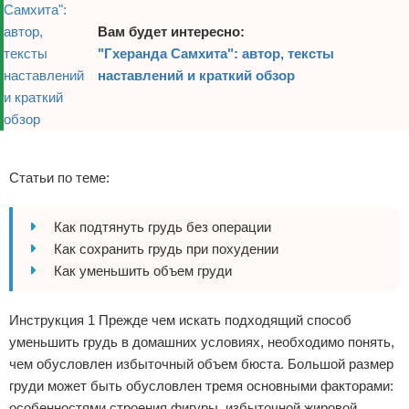
Отказ от ответственности
Боевые виды искусства
Вам будет интересно:
"Гхеранда Самхита": автор, тексты
Как накачаться
наставлений и краткий обзор
Теннис
Легкая атлетика
Реклама
Статьи по теме:
Водный спорт
Как подтянуть грудь без операции
Похудание
Как сохранить грудь при похудении
Йога и пилатес
Как уменьшить объем груди
Хоккей
Инструкция 1 Прежде чем искать подходящий способ
уменьшить грудь в домашних условиях, необходимо понять,
Волейбол
чем обусловлен избыточный объем бюста. Большой размер
груди может быть обусловлен тремя основными факторами:
Детский спорт
особенностями строения фигуры, избыточной жировой