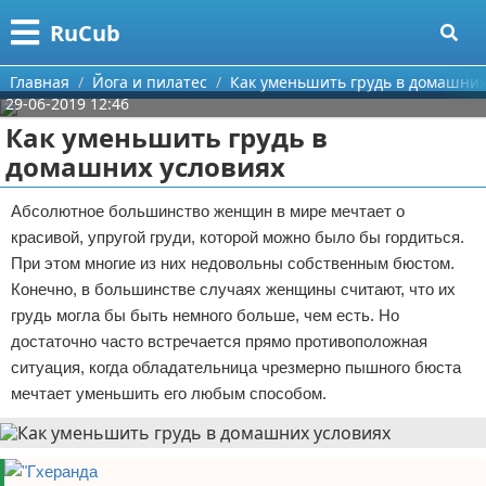
Меню
X
RuCub
Главная
Главная
Йога и пилатес
Как уменьшить грудь в домашних
29-06-2019 12:46
Категории
Как уменьшить грудь в
домашних условиях
Поиск
Аэробика
Абсолютное большинство женщин в мире мечтает о
О проекте
Разное про спорт
красивой, упругой груди, которой можно было бы гордиться.
При этом многие из них недовольны собственным бюстом.
Контакты
Баскетбол
Конечно, в большинстве случаях женщины считают, что их
грудь могла бы быть немного больше, чем есть. Но
Сотрудничество
Бодибилдинг
достаточно часто встречается прямо противоположная
Размещение рекламы
Конный спорт
ситуация, когда обладательница чрезмерно пышного бюста
мечтает уменьшить его любым способом.
Для правообладателей
Экстримальный спорт
Условия предоставления информации
Футбол