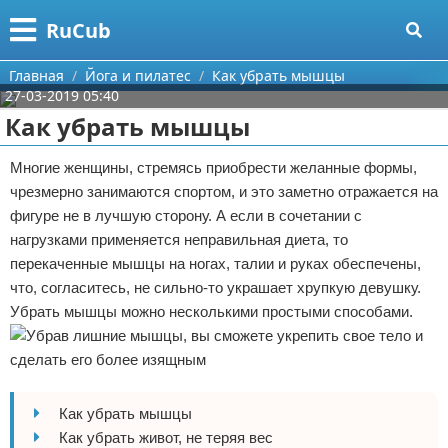
Меню
X
RuCub
Главная
Главная
Йога и пилатес
Как убрать мышцы
27-03-2019 05:40
Категории
Как убрать мышцы
Поиск
Аэробика
Многие женщины, стремясь приобрести желанные формы,
чрезмерно занимаются спортом, и это заметно отражается на
О проекте
Разное про спорт
фигуре не в лучшую сторону. А если в сочетании с
нагрузками применяется неправильная диета, то
Контакты
Баскетбол
перекаченные мышцы на ногах, талии и руках обеспечены,
что, согласитесь, не сильно-то украшает хрупкую девушку.
Сотрудничество
Бодибилдинг
Убрать мышцы можно несколькими простыми способами.
Размещение рекламы
Конный спорт
Для правообладателей
Экстримальный спорт
Как убрать мышцы
Условия предоставления информации
Футбол
Как убрать живот, не теряя вес