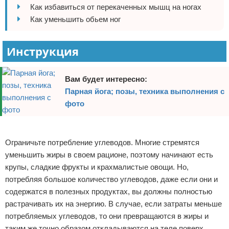
Как избавиться от перекаченных мышц на ногах
Отказ от ответственности
Боевые виды искусства
Как уменьшить обьем ног
Как накачаться
Инструкция
Теннис
Вам будет интересно:
Легкая атлетика
Парная йога; позы, техника выполнения с
фото
Водный спорт
Реклама
Похудание
Ограничьте потребление углеводов. Многие стремятся
Йога и пилатес
уменьшить жиры в своем рационе, поэтому начинают есть
крупы, сладкие фрукты и крахмалистые овощи. Но,
Хоккей
потребляя большое количество углеводов, даже если они и
содержатся в полезных продуктах, вы должны полностью
Волейбол
растрачивать их на энергию. В случае, если затраты меньше
потребляемых углеводов, то они превращаются в жиры и
Детский спорт
таким же точно образом откладываются на теле поверх