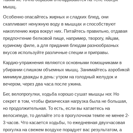
мышц.
Зимние виды спорта
Особенно опасайтесь жирных и сладких блюд, они
Тренировки дома
скапливают ненужную воду в мышцах и способствуют
накоплению жира вокруг них. Питайтесь правильно, отдавая
Спортивное питание
предпочтение белковой пище, например, творогу, яйцам,
куриному филе, а для придания блюдам разнообразных
вкусов используйте различные специи и приправы.
Кардио-упражнения являются основными помощниками в
убирании слишком объемных мышц. Занимайтесь аэробикой
минимум дважды в день: утром на голодный желудок и
вечером, через два часа после ужина.
Бег, велопрогулки, ходьба хорошо сушат мышцы ног. Но
секрет в том, чтобы физическая нагрузка была не большая,
но продолжительная. То есть, если вы катаетесь на
велосипеде, то делайте это в прогулочном темпе не менее 2-
3 часов. Что касается ходьбы, то ежедневная двухчасовая
прогулка на свежем воздухе порадует вас результатом, а