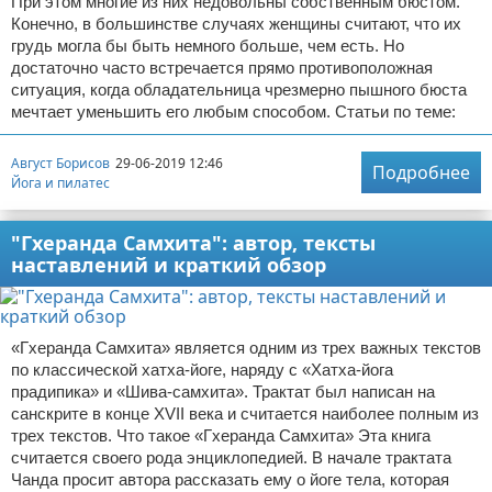
При этом многие из них недовольны собственным бюстом.
Конечно, в большинстве случаях женщины считают, что их
грудь могла бы быть немного больше, чем есть. Но
достаточно часто встречается прямо противоположная
ситуация, когда обладательница чрезмерно пышного бюста
мечтает уменьшить его любым способом. Статьи по теме:
Август Борисов
29-06-2019 12:46
Подробнее
Йога и пилатес
"Гхеранда Самхита": автор, тексты
наставлений и краткий обзор
«Гхеранда Самхита» является одним из трех важных текстов
по классической хатха-йоге, наряду с «Хатха-йога
прадипика» и «Шива-самхита». Трактат был написан на
санскрите в конце XVII века и считается наиболее полным из
трех текстов. Что такое «Гхеранда Самхита» Эта книга
считается своего рода энциклопедией. В начале трактата
Чанда просит автора рассказать ему о йоге тела, которая