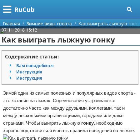
Меню
X
RuCub
Главная
Главная
Зимние виды спорта
Как выиграть лыжную гонку
07-11-2018 15:12
Категории
Как выиграть лыжную гонку
Поиск
Аэробика
Содержание статьи:
О проекте
Разное про спорт
Вам понадобится
Инструкция
Контакты
Баскетбол
Инструкция
Сотрудничество
Бодибилдинг
Зимой один из самых полезных и популярных видов спорта -
это катание на лыжах. Соревнования устраиваются
Размещение рекламы
Конный спорт
достаточно часто как между друзьями, коллегами, так и
между несколькими организациями, городами или даже
Для правообладателей
Экстримальный спорт
странами. Чтобы выиграть лыжную
гонку
, необходимо
хорошо подготовиться и знать правила поведения на лыжне.
Условия предоставления информации
Футбол