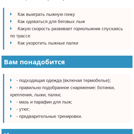
Отказ от ответственности
Боевые виды искусства
Как выиграть лыжную гонку
Как накачаться
Как одеваться для беговых лыж
Какую скорость развивает горнолыжник спускаясь
Теннис
по трассе
Как укоротить лыжные палки
Легкая атлетика
Вам понадобится
Водный спорт
Похудание
- подходящая одежда (включая термобелье);
- правильно подобранное снаряжение: ботинки,
Йога и пилатес
крепления, лыжи, палки;
Хоккей
- мазь и парафин для лыж;
- утюг;
Волейбол
- предварительные тренировки.
Детский спорт