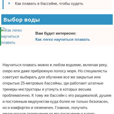
Как плавать в бассейне, чтобы худеть
Отказ от ответственности
Боевые виды искусства
Как накачаться
Выбор воды
Теннис
Вам будет интересно:
Как легко научиться плавать
Легкая атлетика
Реклама
Водный спорт
Похудание
Научиться плавать можно в любом водоеме, включая реку,
озеро или даже прибрежную полосу моря. Но специалисты
Йога и пилатес
советуют выбирать для обучения все же закрытые или
открытые 25-метровые бассейны, где работают штатные
Хоккей
тренеры-инструкторы и утонуть в которых весьма
проблематично. К тому же бассейн с его раздевалкой, душем
Волейбол
и постоянным медпунктом куда более не только безопасен,
но и комфортен и гигиеничен. Главное, получить
Детский спорт
медицинское разрешение на его посещение и купить