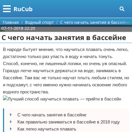
Меню
X
RuCub
Главная
Главная
Водный спорт
С чего начать занятия в бассейне
07-11-2018 22:20
Категории
С чего начать занятия в бассейне
Поиск
Аэробика
В народе бытует мнение, что научиться плавать очень легко,
достаточно только раз упасть в воду и начать тонуть.
О проекте
Разное про спорт
Способ, конечно, не лишенный логики, но очень уж опасный.
Гораздо легче научиться держаться на воде, занимаясь в
Контакты
Баскетбол
бассейне. Там вас не только научат плыть любым стилем, но
и подскажут, с чего именно нужно начинать освоение любого
Сотрудничество
Бодибилдинг
водного пространства.
Размещение рекламы
Конный спорт
Для правообладателей
Экстримальный спорт
С чего начать занятия в бассейне
Как правильно заниматься в бассейне в 2018 году
Условия предоставления информации
Футбол
Как легко научиться плавать