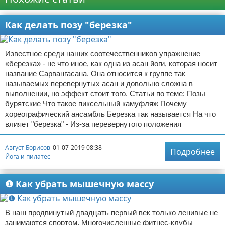
Как делать позу "березка"
Известное среди наших соотечественников упражнение
«березка» - не что иное, как одна из асан йоги, которая носит
название Сарвангасана. Она относится к группе так
называемых перевернутых асан и довольно сложна в
выполнении, но эффект стоит того. Статьи по теме: Позы
бурятские Что такое пиксельный камуфляж Почему
хореографический ансамбль Березка так называется На что
влияет "березка" - Из-за перевернутого положения
Август Борисов
01-07-2019 08:38
Подробнее
Йога и пилатес
❶ Как убрать мышечную массу
В наш продвинутый двадцать первый век только ленивые не
занимаются спортом. Многочисленные фитнес-клубы