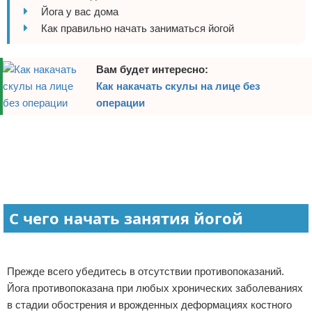
Йога у вас дома
Отказ от ответственности
Боевые виды искусства
Как правильно начать заниматься йогой
Как накачаться
Вам будет интересно:
Теннис
Как накачать скулы на лице без
операции
Легкая атлетика
Реклама
Водный спорт
Реклама
Похудание
Йога и пилатес
С чего начать занятия йогой
Хоккей
Волейбол
Прежде всего убедитесь в отсутствии противопоказаний.
Йога противопоказана при любых хронических заболеваниях
Детский спорт
в стадии обострения и врожденных деформациях костного