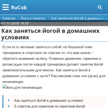
Меню
X
RuCub
Главная
Главная
Йога и пилатес
Как заняться йогой в домашних у
07-11-2018 18:50
Категории
Как заняться йогой в домашних
условиях
Поиск
Аэробика
Если есть желание заняться собой, но бешеный темп
О проекте
Разное про спорт
тренировок в спортзале не совсем то, что вам нужно –
обратите внимание на йогу. Плавные движения, гармония и
Контакты
Баскетбол
релаксация после каждой тренировки делают занятия йогой
привлекательными для многих. Как заняться йогой в
Сотрудничество
Бодибилдинг
домашних условиях с нуля? Рассмотрим семь поз (асан) для
Размещение рекламы
Конный спорт
начинающих.
Для правообладателей
Экстримальный спорт
Как заняться йогой в домашних условиях
Условия предоставления информации
Футбол
5 советов для новичков по занятиям йогой