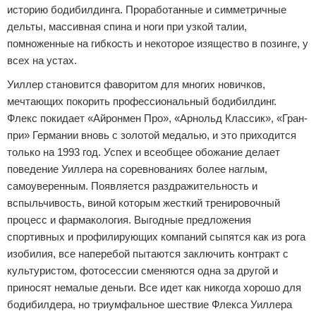
историю бодибилдинга. Проработанные и симметричные
дельты, массивная спина и ноги при узкой талии,
помноженные на гибкость и некоторое изящество в позинге, у
всех на устах.
Уиллер становится фаворитом для многих новичков,
мечтающих покорить профессиональный бодибилдинг.
Флекс покидает «Айронмен Про», «Арнольд Классик», «Гран-
при» Германии вновь с золотой медалью, и это приходится
только на 1993 год. Успех и всеобщее обожание делает
поведение Уиллера на соревнованиях более наглым,
самоуверенным. Появляется раздражительность и
вспыльчивость, виной которым жесткий тренировочный
процесс и фармакология. Выгодные предложения
спортивных и профилирующих компаний сыпятся как из рога
изобилия, все наперебой пытаются заключить контракт с
культуристом, фотосессии сменяются одна за другой и
приносят немалые деньги. Все идет как никогда хорошо для
бодибилдера, но триумфальное шествие Флекса Уиллера