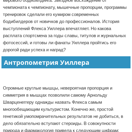
мирового бодибилдинга. Звездное восхождение от
Отказ от ответственности
Боевые виды искусства
чемпионата к чемпионату, мышечные пропорции, программы
тренировок сделали его кумиром современных
Как накачаться
бодибилдеров от новичков до профессионалов. История
выступлений Флекса Уиллера впечатляет. Но какова
Теннис
расплата спортсмена за годы славы, титулов и журнальных
фотосессий, и готовы ли фанаты Уиллера пройтись его
Легкая атлетика
дорогой ради успеха и наград?
Антропометрия Уиллера
Водный спорт
Реклама
Похудание
Реклама
Йога и пилатес
Огромные круглые мышцы, невероятная пропорция и
симметрия в мышцах позволили самому Арнольду
Хоккей
Шварценеггеру однажды назвать Флекса самым
многообещающим культуристом. Конечно же, простой
Волейбол
генетикой умопомрачительных результатов не добиться, в
дело обязательно вступают стероиды. В совокупности
Детский спорт
природа и фармакология привела к следующим цифрам: