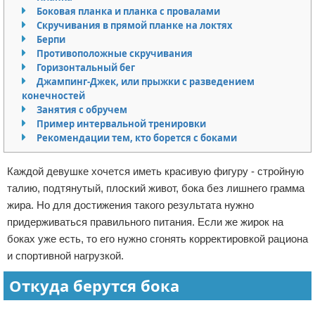
Боковая планка и планка с провалами
Отказ от ответственности
Боевые виды искусства
Скручивания в прямой планке на локтях
Берпи
Как накачаться
Противоположные скручивания
Горизонтальный бег
Теннис
Джампинг-Джек, или прыжки с разведением
конечностей
Занятия с обручем
Легкая атлетика
Пример интервальной тренировки
Рекомендации тем, кто борется с боками
Водный спорт
Каждой девушке хочется иметь красивую фигуру - стройную
Похудание
талию, подтянутый, плоский живот, бока без лишнего грамма
жира. Но для достижения такого результата нужно
Йога и пилатес
придерживаться правильного питания. Если же жирок на
боках уже есть, то его нужно сгонять корректировкой рациона
Хоккей
и спортивной нагрузкой.
Волейбол
Откуда берутся бока
Детский спорт
Реклама