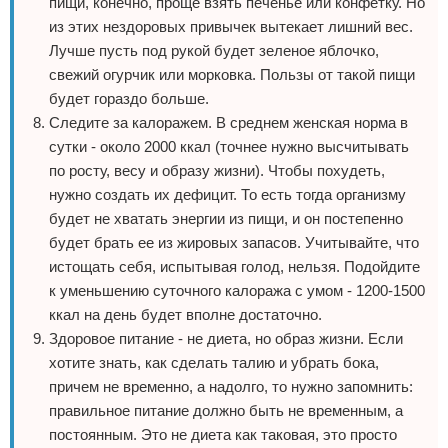
пищи, конечно, проще взять печенье или конфетку. Но
из этих нездоровых привычек вытекает лишний вес.
Лучше пусть под рукой будет зеленое яблочко,
свежий огурчик или морковка. Пользы от такой пищи
будет гораздо больше.
Следите за калоражем. В среднем женская норма в
сутки - около 2000 ккал (точнее нужно высчитывать
по росту, весу и образу жизни). Чтобы похудеть,
нужно создать их дефицит. То есть тогда организму
будет не хватать энергии из пищи, и он постепенно
будет брать ее из жировых запасов. Учитывайте, что
истощать себя, испытывая голод, нельзя. Подойдите
к уменьшению суточного калоража с умом - 1200-1500
ккал на день будет вполне достаточно.
Здоровое питание - не диета, но образ жизни. Если
хотите знать, как сделать талию и убрать бока,
причем не временно, а надолго, то нужно запомнить:
правильное питание должно быть не временным, а
постоянным. Это не диета как таковая, это просто