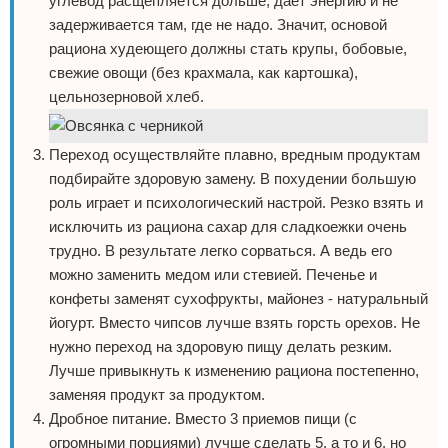
углевод расщепляется дольше, дает энергию и не
задерживается там, где не надо. Значит, основой
рациона худеющего должны стать крупы, бобовые,
свежие овощи (без крахмала, как картошка),
цельнозерновой хлеб.
Переход осуществляйте плавно, вредным продуктам
подбирайте здоровую замену. В похудении большую
роль играет и психологический настрой. Резко взять и
исключить из рациона сахар для сладкоежки очень
трудно. В результате легко сорваться. А ведь его
можно заменить медом или стевией. Печенье и
конфеты заменят сухофрукты, майонез - натуральный
йогурт. Вместо чипсов лучше взять горсть орехов. Не
нужно переход на здоровую пищу делать резким.
Лучше привыкнуть к изменению рациона постепенно,
заменяя продукт за продуктом.
Дробное питание. Вместо 3 приемов пищи (с
огромными порциями) лучше сделать 5, а то и 6, но