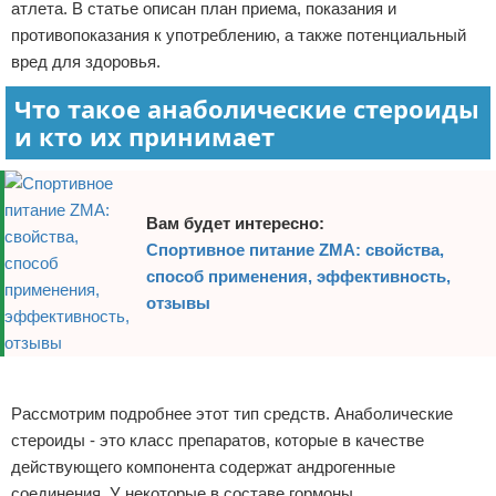
атлета. В статье описан план приема, показания и
Зимние виды спорта
противопоказания к употреблению, а также потенциальный
вред для здоровья.
Тренировки дома
Что такое анаболические стероиды
и кто их принимает
Спортивное питание
Вам будет интересно:
Спортивное питание ZMA: свойства,
способ применения, эффективность,
отзывы
Реклама
Рассмотрим подробнее этот тип средств. Анаболические
стероиды - это класс препаратов, которые в качестве
действующего компонента содержат андрогенные
соединения. У некоторые в составе гормоны.