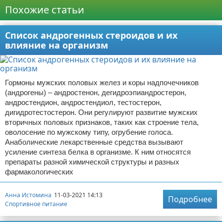
Похожие статьи
Список андрогенных стероидов и их
влияние на организм
Гормоны мужских половых желез и коры надпочечников
(андрогены) – андростенон, дегидроэпиандростерон,
андростендион, андростендиол, тестостерон,
дигидротестостерон. Они регулируют развитие мужских
вторичных половых признаков, таких как строение тела,
оволосение по мужскому типу, огрубение голоса.
Анаболические лекарственные средства вызывают
усиление синтеза белка в организме. К ним относятся
препараты разной химической структуры и разных
фармакологических
Анна Истомина
11-03-2021 14:13
Подробнее
Спортивное питание