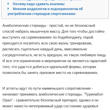
Почему надо сдавать анализы
Отказ от ответственности
Боевые виды искусства
Мнение андрологов и эндокринологов об
употреблении стероидов спортсменами
Как накачаться
Анаболические стероиды - простой, но не безопасный
Теннис
способ набрать мышечную массу. Для того чтобы достойно
выступить на соревнованиях по бодибилдингу, порой
Легкая атлетика
приходится посвятить всю свою жизнь тренировкам,
расписать тщательно каждый день, максимально
Водный спорт
сосредоточиться, не есть вредную, но такую любимую пищу.
И все эти ограничения и мероприятия не являются гарантией
Похудание
того, что удастся добиться идеальной формы, которая
Йога и пилатес
позволила бы занять призовое место на соревнованиях.
Реклама
Хоккей
И атлеты идут по пути наименьшего сопротивления -
начинают принимать анаболические стероиды. "Туринабол
Волейбол
Орал" - сравнительно безопасный препарат, однако и он
Детский спорт
может нанести непоправимый удар состоянию здоровья