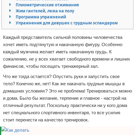
Плиометрические отжимания
Отказ от ответственности
Боевые виды искусства
Жим гантелей, лежа на полу
Программа упражнений
Как накачаться
Упражнения для девушек с грудным эспандером
Теннис
Каждый представитель сильной половины человечества
хочет иметь подтянутую и накачанную фигуру. Особенно
Легкая атлетика
каждый мужчина желает иметь накачанную грудь. К
сожалению, не у всех хватает свободного времени и лишних
Водный спорт
финансов, чтобы посещать тренажерный зал.
Похудание
Что же тогда остается? Опустить руки и запустить свое
тело? Конечно же, нет! Как же накачать грудные мышцы в
Йога и пилатес
домашних условиях? Это не проблема! Тренироваться можно
и дома. Было бы желание, терпение и главное - настрой на
Хоккей
отличный результат. Поскольку практически ни у кого дома
нет специального спортивного инвентаря, то все усилия
Волейбол
стоит перенести на качество тренировок.
Детский спорт