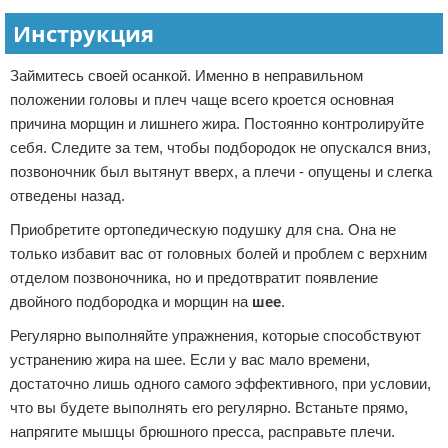
Инструкция
Зимние виды спорта
Тренировки дома
Займитесь своей осанкой. Именно в неправильном
положении головы и плеч чаще всего кроется основная
Спортивное питание
причина морщин и лишнего жира. Постоянно контролируйте
себя. Следите за тем, чтобы подбородок не опускался вниз,
позвоночник был вытянут вверх, а плечи - опущены и слегка
отведены назад.
Приобретите ортопедическую подушку для сна. Она не
только избавит вас от головных болей и проблем с верхним
отделом позвоночника, но и предотвратит появление
двойного подбородка и морщин на
шее
.
Регулярно выполняйте упражнения, которые способствуют
устранению жира на шее. Если у вас мало времени,
достаточно лишь одного самого эффективного, при условии,
что вы будете выполнять его регулярно. Встаньте прямо,
напрягите мышцы брюшного пресса, расправьте плечи.