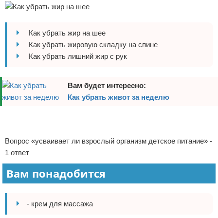
Отказ от ответственности
Боевые виды искусства
Как убрать жир на шее
Как накачаться
Как убрать жировую складку на спине
Теннис
Как убрать лишний жир с рук
Легкая атлетика
Вам будет интересно:
Как убрать живот за неделю
Водный спорт
Реклама
Похудание
Реклама
Вопрос «усваивает ли взрослый организм детское питание» -
Йога и пилатес
1 ответ
Хоккей
Вам понадобится
Волейбол
- крем для массажа
Детский спорт