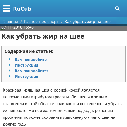
Меню
X
RuCub
Главная
Главная
Разное про спорт
Как убрать жир на шее
07-11-2018 15:40
Категории
Как убрать жир на шее
Поиск
Аэробика
Содержание статьи:
О проекте
Разное про спорт
Вам понадобится
Инструкция
Контакты
Баскетбол
Вам понадобится
Инструкция
Сотрудничество
Бодибилдинг
Красивая, изящная шея с ровной кожей является
Размещение рекламы
Конный спорт
непременным атрибутом красоты. Лишние
жировые
отложения в этой области появляются постепенно, и убрать
Для правообладателей
Экстримальный спорт
их непросто. Но все же комплексный подход к решению
проблемы поможет сохранить изысканную линию шеи на
Условия предоставления информации
Футбол
долгие годы.