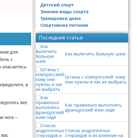
Детский спорт
Зимние виды спорта
Тренировки дома
Спортивное питание
Последние статьи
нном для
Как вылечить больную шею
бель с
ы опасаетесь
Штаны с компрессией: кому
они нужны и как их выбрать
определите, в
ределять вес
Как правильно выполнять
французский жим сидя
я нога –
Список андрогенных
 вас
стероидов и их влияние на