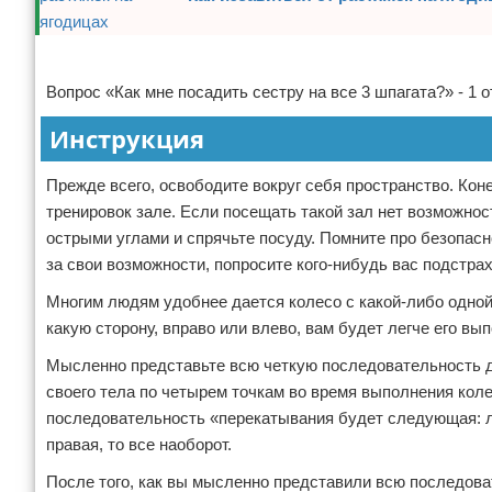
Отказ от ответственности
Боевые виды искусства
Реклама
Как накачаться
Вопрос «Как мне посадить сестру на все 3 шпагата?» - 1 о
Теннис
Инструкция
Легкая атлетика
Прежде всего, освободите вокруг себя пространство. Кон
тренировок зале. Если посещать такой зал нет возможно
Водный спорт
острыми углами и спрячьте посуду. Помните про безопасно
за свои возможности, попросите кого-нибудь вас подстра
Похудание
Многим людям удобнее дается колесо с какой-либо одной 
Йога и пилатес
какую сторону, вправо или влево, вам будет легче его вы
Мысленно представьте всю четкую последовательность д
Хоккей
своего тела по четырем точкам во время выполнения коле
последовательность «перекатывания будет следующая: лев
Волейбол
правая, то все наоборот.
Детский спорт
После того, как вы мысленно представили всю последова