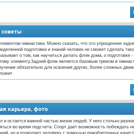
 советы
лементом гимнастики. Можно сказать, что это упрощенное задне
ределенной подготовки и знаний человек не сможет сделать так
казывает о том, как научиться делать фляк дома, о подготовке 
тому элементу.Задний фляк является базовым трюком в гимнаст
 изучение обязательно для освоения других, более сложных движ
аложит
ая карьера, фото
л и остается важной частью жизни людей. У него столько разно
яться во время подсчета. Спорт дает возможность побеждать не
ний, но и позволяет человеку с помощью приобретенных качес