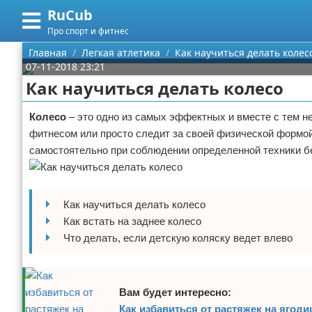
RuCub
Меню
X
Про спорт и фитнес
Главная
Главная
Легкая атлетика
Как научиться делать колес
07-11-2018 23:21
Категории
Как научиться делать колесо
Поиск
Аэробика
Колесо
– это одно из самых эффектных и вместе с тем н
фитнесом или просто следит за своей физической формой
О проекте
Разное про спорт
самостоятельно при соблюдении определенной техники б
Контакты
Баскетбол
Сотрудничество
Бодибилдинг
Как научиться делать колесо
Как встать на заднее колесо
Размещение рекламы
Конный спорт
Что делать, если детскую коляску ведет влево
Для правообладателей
Экстримальный спорт
Вам будет интересно:
Условия предоставления информации
Футбол
Как избавиться от растяжек на ягоди