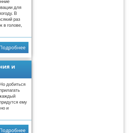
енние
ивации для
огоду. В
всякий раз
 в голове,
Подробнее
ния и
 Но добиться
 прилагать
 каждый
придутся ему
но и
Подробнее