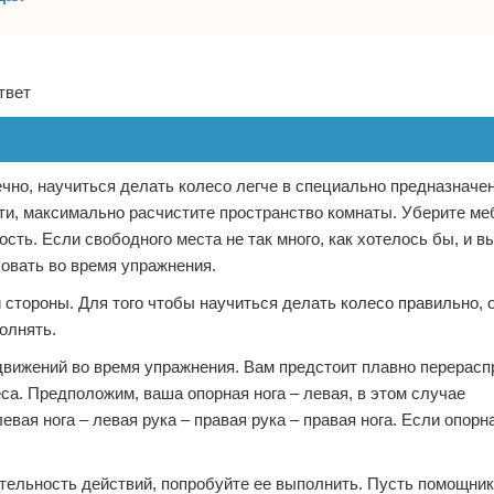
твет
ечно, научиться делать колесо легче в специально предназначе
сти, максимально расчистите пространство комнаты. Уберите ме
сть. Если свободного места не так много, как хотелось бы, и в
ховать во время упражнения.
стороны. Для того чтобы научиться делать колесо правильно, 
полнять.
вижений во время упражнения. Вам предстоит плавно перерасп
са. Предположим, ваша опорная нога – левая, в этом случае
ая нога – левая рука – правая рука – правая нога. Если опорна
тельность действий, попробуйте ее выполнить. Пусть помощник