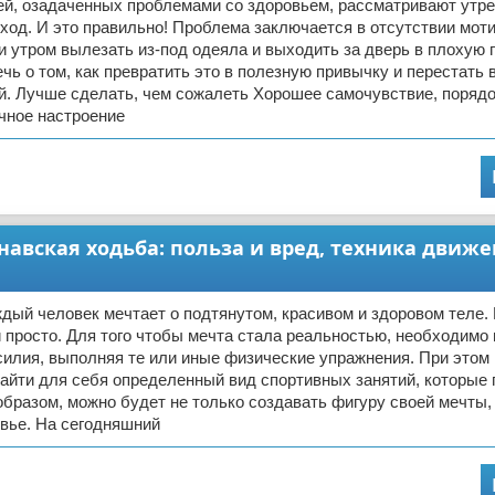
й, озадаченных проблемами со здоровьем, рассматривают утр
ход. И это правильно! Проблема заключается в отсутствии мот
и утром вылезать из-под одеяла и выходить за дверь в плохую п
ечь о том, как превратить это в полезную привычку и перестать 
й. Лучше сделать, чем сожалеть Хорошее самочувствие, порядок
чное настроение
авская ходьба: польза и вред, техника движе
дый человек мечтает о подтянутом, красивом и здоровом теле.
 и просто. Для того чтобы мечта стала реальностью, необходимо
силия, выполняя те или иные физические упражнения. При этом
айти для себя определенный вид спортивных занятий, которые 
образом, можно будет не только создавать фигуру своей мечты, 
вье. На сегодняшний