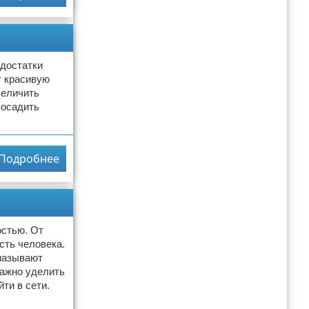
едостатки
т красивую
величить
посадить
Подробнее
остью. От
сть человека.
 называют
важно уделить
ти в сети.