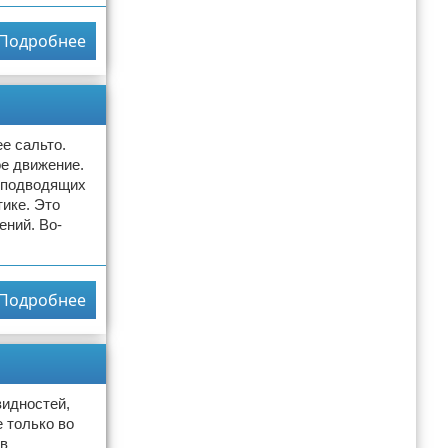
Подробнее
е сальто.
ое движение.
- подводящих
ике. Это
ений. Во-
Подробнее
видностей,
 только во
тв