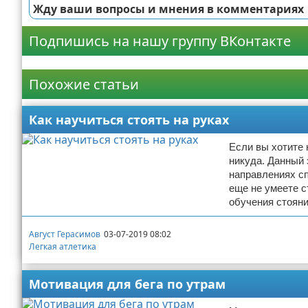
Жду ваши вопросы и мнения в комментариях
Подпишись на нашу группу ВКонтакте
Реклама
Похожие статьи
Как научиться стоять на руках
Если вы хотите 
никуда. Данный 
направлениях с
еще не умеете с
обучения стояни
Август Герасимов
03-07-2019 08:02
Легкая атлетика
Мотивация для бега по утрам