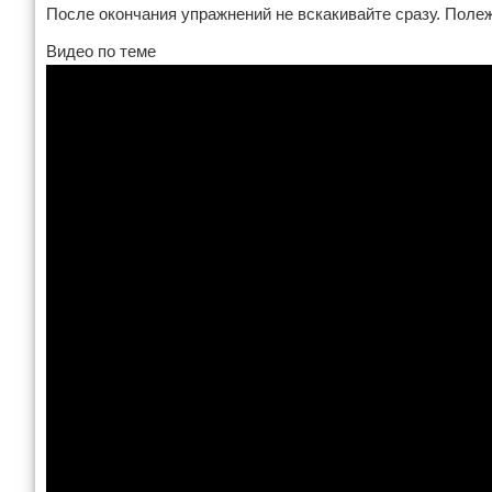
После окончания упражнений не вскакивайте сразу. Полеж
Зимние виды спорта
Видео по теме
Тренировки дома
Спортивное питание