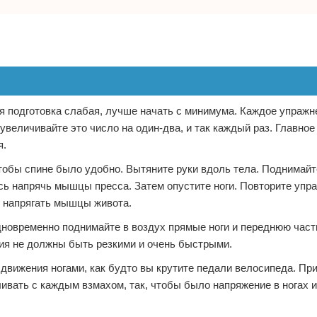
я подготовка слабая, лучше начать с минимума. Каждое упражн
величивайте это число на один-два, и так каждый раз. Главное 
я.
чтобы спине было удобно. Вытяните руки вдоль тела. Поднимайте
есь напрячь мышцы пресса. Затем опустите ноги. Повторите упр
е напрягать мышцы живота.
Одновременно поднимайте в воздух прямые ноги и переднюю част
ния не должны быть резкими и очень быстрыми.
 движения ногами, как будто вы крутите педали велосипеда. При
ливать с каждым взмахом, так, чтобы было напряжение в ногах 