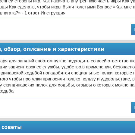
ренней стороны икр. Как накачать внутреннюю часть икры Как у
цы Как сделать, чтобы икры были толстыми Вопрос «Как мне 
 шпагата?» - 1 ответ Инструкция
, обзор, описание и характеристики
аря для занятий спортом нужно подходить со всей ответственн
ции зависит срок ее службы, удобство в применении, безопасно
андинавской ходьбой понадобятся специальные палки, которые
того чтобы прогулки приносили только пользу и удовольствие, 
 скандинавских палок для ходьбы, отзывы о которых можно най
ходьба
 советы