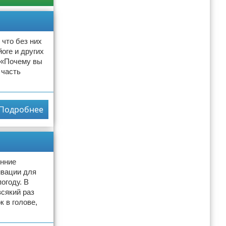
 что без них
оге и других
 «Почему вы
 часть
Подробнее
енние
ивации для
огоду. В
всякий раз
 в голове,