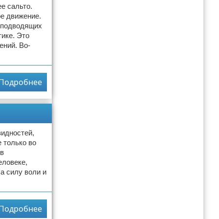
е сальто.
ое движение.
- подводящих
ике. Это
ений. Во-
Подробнее
видностей,
 только во
тв
еловеке,
а силу воли и
Подробнее