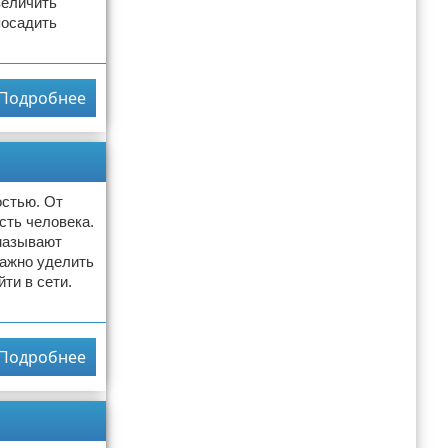
величить
посадить
Подробнее
остью. От
сть человека.
 называют
важно уделить
ти в сети.
Подробнее