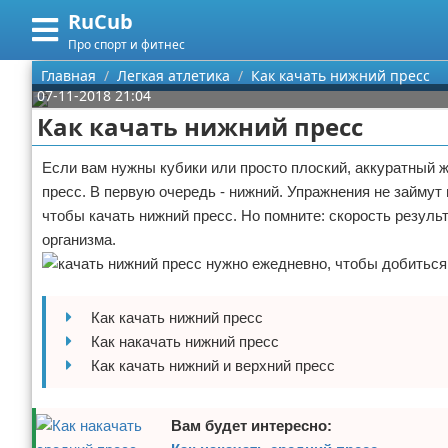
RuCub
Меню
X
Про спорт и фитнес
Главная
Главная
Легкая атлетика
Как качать нижний пресс
07-11-2018 21:04
Категории
Как качать нижний пресс
Поиск
Аэробика
Если вам нужны кубики или просто плоский, аккуратный ж
пресс. В первую очередь - нижний. Упражнения не займут 
О проекте
Разное про спорт
чтобы качать нижний пресс. Но помните: скорость результ
организма.
Контакты
Баскетбол
Сотрудничество
Бодибилдинг
Как качать нижний пресс
Размещение рекламы
Конный спорт
Как накачать нижний пресс
Как качать нижний и верхний пресс
Для правообладателей
Экстримальный спорт
Вам будет интересно:
Условия предоставления информации
Футбол