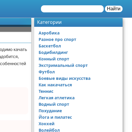
Найти
Категории
Аэробика
Разное про спорт
Баскетбол
ходимо качать
Бодибилдинг
адобится,
Конный спорт
 особенностей
Экстримальный спорт
Футбол
Боевые виды искусства
Как накачаться
Теннис
Легкая атлетика
Водный спорт
Похудание
Йога и пилатес
Хоккей
Волейбол