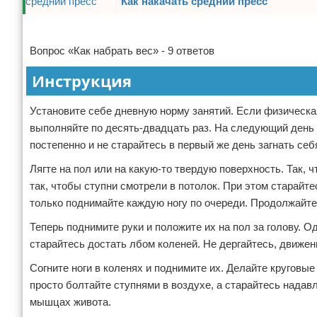
Как накачать средний пресс
Отказ от ответственности
Боевые виды искусства
Реклама
Как накачаться
Вопрос «Как набрать вес» - 9 ответов
Инструкция
Теннис
Установите себе дневную норму занятий. Если физическа
Легкая атлетика
выполняйте по десять-двадцать раз. На следующий день у
постепенно и не старайтесь в первый же день загнать себ
Водный спорт
Лягте на пол или на какую-то твердую поверхность. Так, 
Похудание
так, чтобы ступни смотрели в потолок. При этом старайт
только поднимайте каждую ногу по очереди. Продолжайт
Йога и пилатес
Теперь поднимите руки и положите их на пол за голову. 
Хоккей
старайтесь достать лбом коленей. Не дергайтесь, движе
Согните ноги в коленях и поднимите их. Делайте круговые
Волейбол
просто болтайте ступнями в воздухе, а старайтесь надав
мышцах живота.
Детский спорт