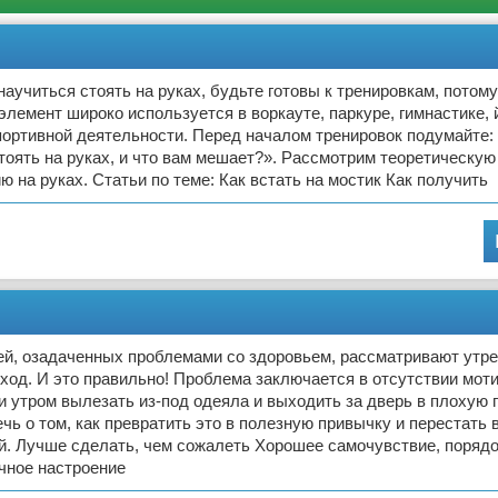
научиться стоять на руках, будьте готовы к тренировкам, потому
элемент широко используется в воркауте, паркуре, гимнастике, й
портивной деятельности. Перед началом тренировок подумайте:
тоять на руках, и что вам мешает?». Рассмотрим теоретическую
ю на руках. Статьи по теме: Как встать на мостик Как получить
й, озадаченных проблемами со здоровьем, рассматривают утр
ход. И это правильно! Проблема заключается в отсутствии мот
и утром вылезать из-под одеяла и выходить за дверь в плохую п
ечь о том, как превратить это в полезную привычку и перестать 
й. Лучше сделать, чем сожалеть Хорошее самочувствие, порядок
чное настроение