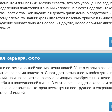
лементом гимнастики. Можно сказать, что это упрощенное задне
ределенной подготовки и знаний человек не сможет сделать так
казывает о том, как научиться делать фляк дома, о подготовке 
тому элементу.Задний фляк является базовым трюком в гимнаст
 изучение обязательно для освоения других, более сложных движ
аложит
ая карьера, фото
л и остается важной частью жизни людей. У него столько разно
яться во время подсчета. Спорт дает возможность побеждать не
ний, но и позволяет человеку с помощью приобретенных качес
ебя и в повседневной жизни. В статье речь пойдет о хорошем ч
ине, спортсменке, которая несмотря на все трудности сохранил
тера. И имя ей