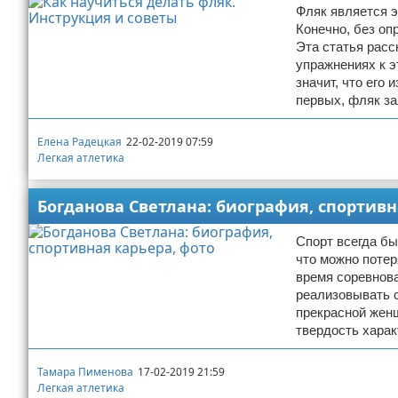
Фляк является э
Конечно, без оп
Эта статья расс
упражнениях к э
значит, что его
первых, фляк з
Елена Радецкая
22-02-2019 07:59
Легкая атлетика
Богданова Светлана: биография, спортивн
Спорт всегда бы
что можно потер
время соревнова
реализовывать с
прекрасной женщ
твердость харак
Тамара Пименова
17-02-2019 21:59
Легкая атлетика