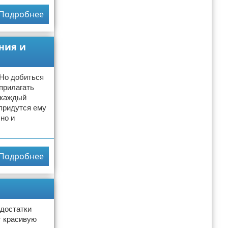
Подробнее
ния и
 Но добиться
 прилагать
 каждый
придутся ему
но и
Подробнее
едостатки
т красивую