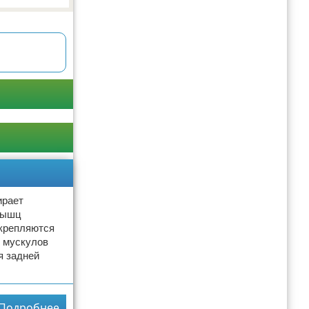
ирает
 мышц
укрепляются
 мускулов
я задней
Подробнее