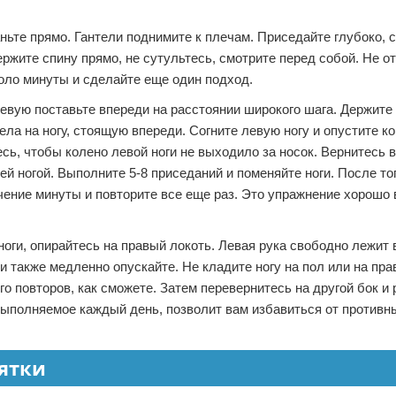
аньте прямо. Гантели поднимите к плечам. Приседайте глубоко, 
ржите спину прямо, не сутультесь, смотрите перед собой. Не о
коло минуты и сделайте еще один подход.
евую поставьте впереди на расстоянии широкого шага. Держите
ела на ногу, стоящую впереди. Согните левую ногу и опустите ко
есь, чтобы колено левой ноги не выходило за носок. Вернитесь 
 ногой. Выполните 5-8 приседаний и поменяйте ноги. После тог
ечение минуты и повторите все еще раз. Это упражнение хорошо
ноги, опирайтесь на правый локоть. Левая рука свободно лежит
 также медленно опускайте. Не кладите ногу на пол или на прав
о повторов, как сможете. Затем перевернитесь на другой бок и
выполняемое каждый день, позволит вам избавиться от противн
пятки