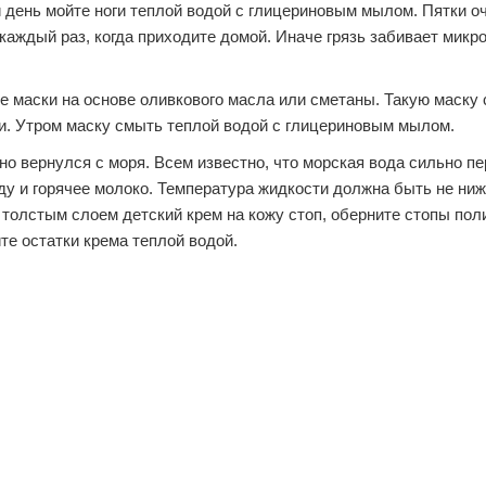
день мойте ноги теплой водой с глицериновым мылом. Пятки о
 каждый раз, когда приходите домой. Иначе грязь забивает микр
ые маски на основе оливкового масла или сметаны. Такую маску
ки. Утром маску смыть теплой водой с глицериновым мылом.
но вернулся с моря. Всем известно, что морская вода сильно п
оду и горячее молоко. Температура жидкости должна быть не ниж
те толстым слоем детский крем на кожу стоп, оберните стопы по
те остатки крема теплой водой.