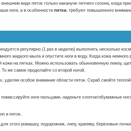
нешнем виде пяток только накануне летнего сезона, когда при
аши ноги, а в особенности
пятки
, требуют повышенного внимани
мендуется регулярно (1 раз в неделю) выполнять несколько кос
много жидкого мыла и опустите ноги в воду. Когда кожа немного 
ой кожи на пятках. Можно использовать обыкновенную пемзу, щет
То же самое проделайте со второй ногой.
х, уделяя особое внимание области пяток. Скраб смойте теплой 
о помассируйте ноги пальцами, наденьте хлопчатобумажные носк
п и пяток.
для этого ромашку, подорожник, липу, крапиву, березовые почки