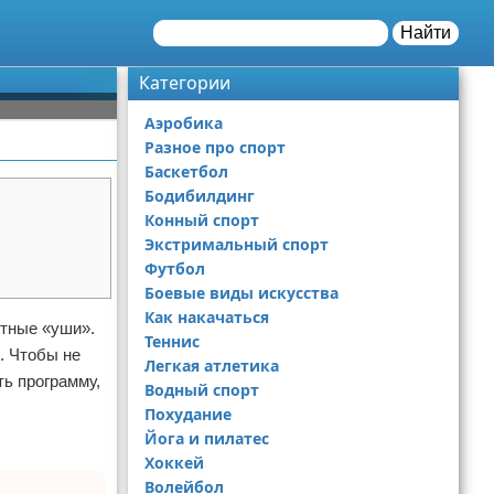
Найти
Категории
Аэробика
Разное про спорт
Баскетбол
Бодибилдинг
Конный спорт
Экстримальный спорт
Футбол
Боевые виды искусства
Как накачаться
стные «уши».
Теннис
. Чтобы не
Легкая атлетика
ь программу,
Водный спорт
Похудание
Йога и пилатес
Хоккей
Волейбол