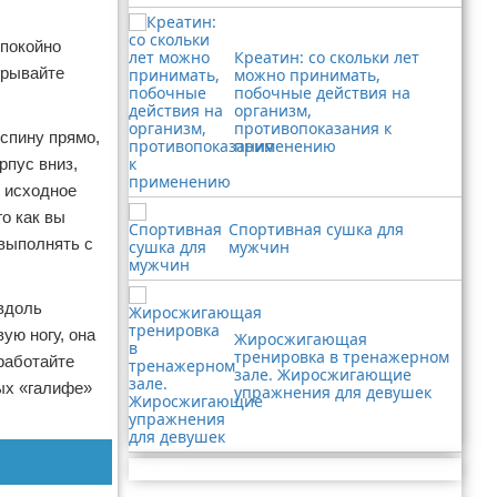
спокойно
Креатин: со скольки лет
трывайте
можно принимать,
побочные действия на
организм,
противопоказания к
 спину прямо,
применению
рпус вниз,
в исходное
о как вы
Спортивная сушка для
 выполнять с
мужчин
 вдоль
ую ногу, она
Жиросжигающая
тренировка в тренажерном
 работайте
зале. Жиросжигающие
ых «галифе»
упражнения для девушек
Реклама