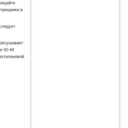
чищайте
отрещинки в
 следует
ересушивает
е 42-44
лиэтиленовой