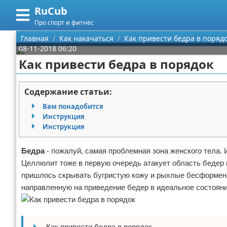
RuCub
Меню
X
Про спорт и фитнес
Главная
Главная
Как накачаться
Как привести бедра в поряд
08-11-2018 06:20
Категории
Как привести бедра в порядок
Поиск
Аэробика
Содержание статьи:
О проекте
Разное про спорт
Вам понадобится
Инструкция
Контакты
Баскетбол
Инструкция
Сотрудничество
Бодибилдинг
Бедра
- пожалуй, самая проблемная зона женского тела.
Целлюлит тоже в первую очередь атакует область бедер
Размещение рекламы
Конный спорт
пришлось скрывать бугристую кожу и рыхлые бесформен
направленную на приведение бедер в идеальное состояни
Для правообладателей
Экстримальный спорт
Условия предоставления информации
Футбол
Как привести бедра в порядок