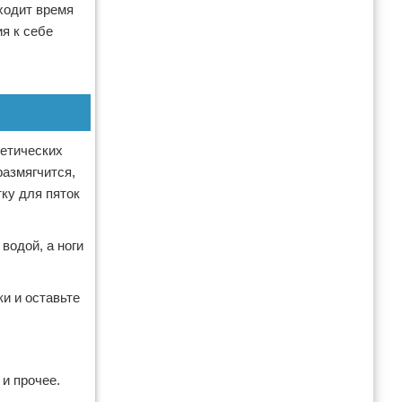
ходит время
я к себе
метических
размягчится,
ку для пяток
водой, а ноги
и и оставьте
 и прочее.