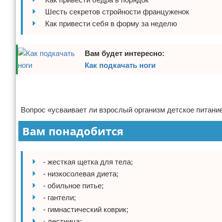
Шесть секретов стройности француженок
Отказ от ответственности
Боевые виды искусства
Как привести себя в форму за неделю
Как накачаться
Вам будет интересно:
Теннис
Как подкачать ноги
Легкая атлетика
Реклама
Реклама
Водный спорт
Вопрос «усваивает ли взрослый организм детское питание
Похудание
Вам понадобится
Йога и пилатес
- жесткая щетка для тела;
Хоккей
- низкосолевая диета;
- обильное питье;
Волейбол
- гантели;
- гимнастический коврик;
Детский спорт
- лестница;