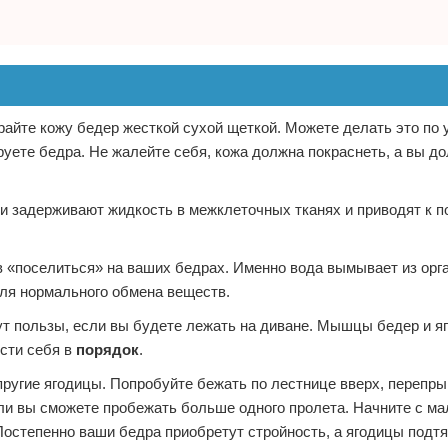
йте кожу бедер жесткой сухой щеткой. Можете делать это по 
руете бедра. Не жалейте себя, кожа должна покраснеть, а вы д
и задерживают жидкость в межклеточных тканях и приводят к 
 «поселиться» на ваших бедрах. Именно вода вымывает из орг
для нормального обмена веществ.
ут пользы, если вы будете лежать на диване. Мышцы бедер и я
ести себя в
порядок
.
пругие ягодицы. Попробуйте бежать по лестнице вверх, перепры
 ли вы сможете пробежать больше одного пролета. Начните с ма
степенно ваши бедра приобретут стройность, а ягодицы подтян