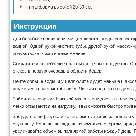
- платформа высотой 20-30 см.
Зимние виды спорта
Тренировки дома
Инструкция
Спортивное питание
Для борьбы с проявлениями целлюлита ежедневно растира
ванной. Одной рукой чистите зубы, другой рукой массажи
почувствовать жар и даже жжение.
Сократите употребление соленых и пряных продуктов. Он
отеков в первую очередь в области бедер.
Пейте больше воды, и у целлюлита будет меньше шансов
шлаки и ускоряет метаболизм. Чистая вода необходима 
Займитесь спортом. Никакой массаж или диета не принес
легко отзываются на нагрузку, и вы сможете быстро прив
Забудьте о лифте, если хотите иметь красивые бедра и у
ступеньку. Если вы никогда не занимались спортом, вряд
увеличивайте объем выполняемой работы каждый день. По