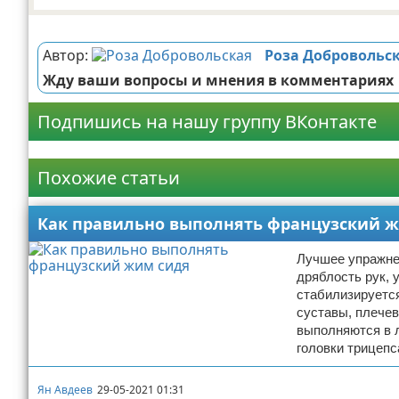
Реклама
Автор:
Роза Добровольс
Жду ваши вопросы и мнения в комментариях
Подпишись на нашу группу ВКонтакте
Реклама
Похожие статьи
Как правильно выполнять французский 
Лучшее упражнен
дряблость рук, 
стабилизируется
суставы, плече
выполняются в л
головки трицепс
Ян Авдеев
29-05-2021 01:31