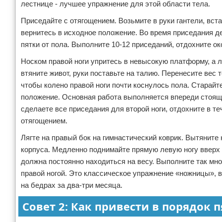
лестнице - лучшее упражнение для этой области тела.
Приседайте с отягощением. Возьмите в руки гантели, вст
вернитесь в исходное положение. Во время приседания де
пятки от пола. Выполните 10-12 приседаний, отдохните о
Носком правой ноги упритесь в невысокую платформу, а л
втяните живот, руки поставьте на талию. Перенесите вес т
чтобы колено правой ноги почти коснулось пола. Старайт
положение. Основная работа выполняется впереди стоящей
сделаете все приседания для второй ноги, отдохните в т
отягощением.
Лягте на правый бок на гимнастический коврик. Вытяните 
корпуса. Медленно поднимайте прямую левую ногу вверх и
должна постоянно находиться на весу. Выполните так мног
правой ногой. Это классическое упражнение «ножницы», 
на бедрах за два-три месяца.
Совет 2: Как привести в порядок 