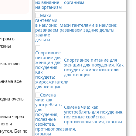
организм
Махи гантелями в наклоне:
развиваем задние дельты
утрам в
олжны
Спортивное питание для
появлению
женщин для похудения. Как
похудеть: жиросжигатели
для женщин
анизма все
годиц очень
Семена чиа: как
употреблять для похудения,
гивая через
полезные свойства,
противопоказания, отзывы
лого и
утся. Бег по