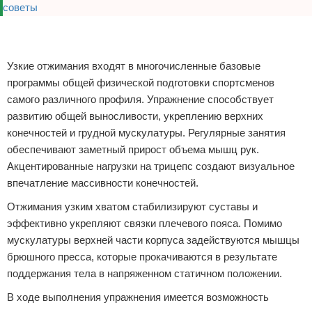
Зимние виды спорта
Реклама
Реклама
Тренировки дома
Узкие отжимания входят в многочисленные базовые
Спортивное питание
программы общей физической подготовки спортсменов
самого различного профиля. Упражнение способствует
развитию общей выносливости, укреплению верхних
конечностей и грудной мускулатуры. Регулярные занятия
обеспечивают заметный прирост объема мышц рук.
Акцентированные нагрузки на трицепс создают визуальное
впечатление массивности конечностей.
Отжимания узким хватом стабилизируют суставы и
эффективно укрепляют связки плечевого пояса. Помимо
мускулатуры верхней части корпуса задействуются мышцы
брюшного пресса, которые прокачиваются в результате
поддержания тела в напряженном статичном положении.
В ходе выполнения упражнения имеется возможность