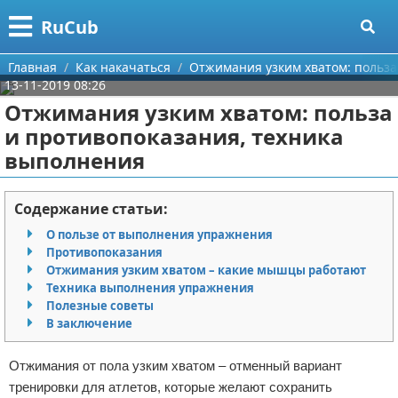
Меню
X
RuCub
Главная
Главная
Как накачаться
Отжимания узким хватом: польза
13-11-2019 08:26
Категории
Отжимания узким хватом: польза
и противопоказания, техника
Поиск
Аэробика
выполнения
О проекте
Разное про спорт
Содержание статьи:
Контакты
Баскетбол
О пользе от выполнения упражнения
Противопоказания
Сотрудничество
Бодибилдинг
Отжимания узким хватом – какие мышцы работают
Техника выполнения упражнения
Размещение рекламы
Конный спорт
Полезные советы
В заключение
Для правообладателей
Экстримальный спорт
Отжимания от пола узким хватом – отменный вариант
Условия предоставления информации
Футбол
тренировки для атлетов, которые желают сохранить