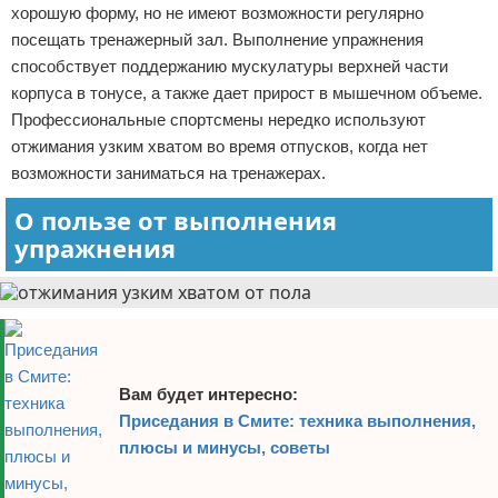
хорошую форму, но не имеют возможности регулярно
Отказ от ответственности
Боевые виды искусства
посещать тренажерный зал. Выполнение упражнения
способствует поддержанию мускулатуры верхней части
Как накачаться
корпуса в тонусе, а также дает прирост в мышечном объеме.
Профессиональные спортсмены нередко используют
Теннис
отжимания узким хватом во время отпусков, когда нет
возможности заниматься на тренажерах.
Легкая атлетика
О пользе от выполнения
Водный спорт
упражнения
Похудание
Йога и пилатес
Хоккей
Вам будет интересно:
Приседания в Смите: техника выполнения,
Волейбол
плюсы и минусы, советы
Детский спорт