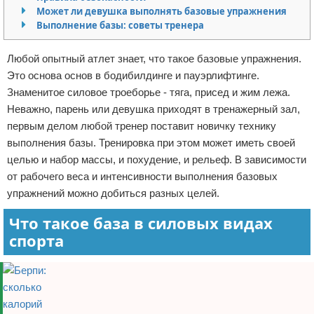
Может ли девушка выполнять базовые упражнения
Отказ от ответственности
Боевые виды искусства
Выполнение базы: советы тренера
Как накачаться
Любой опытный атлет знает, что такое базовые упражнения.
Это основа основ в бодибилдинге и пауэрлифтинге.
Теннис
Знаменитое силовое троеборье - тяга, присед и жим лежа.
Неважно, парень или девушка приходят в тренажерный зал,
Легкая атлетика
первым делом любой тренер поставит новичку технику
выполнения базы. Тренировка при этом может иметь своей
Водный спорт
целью и набор массы, и похудение, и рельеф. В зависимости
Похудание
от рабочего веса и интенсивности выполнения базовых
упражнений можно добиться разных целей.
Йога и пилатес
Что такое база в силовых видах
спорта
Хоккей
Волейбол
Детский спорт