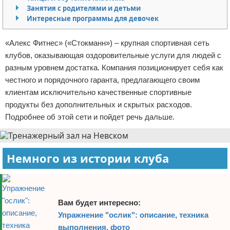
Занятия с родителями и детьми
Отказ от ответственности
Боевые виды искусства
Интересные программы для девочек
Как накачаться
«Алекс Фитнес» («Стокманн») – крупная спортивная сеть
клубов, оказывающая оздоровительные услуги для людей с
Теннис
разным уровнем достатка. Компания позиционирует себя как
честного и порядочного гаранта, предлагающего своим
Легкая атлетика
клиентам исключительно качественные спортивные
продукты без дополнительных и скрытых расходов.
Водный спорт
Подробнее об этой сети и пойдет речь дальше.
Похудание
Йога и пилатес
Немного из истории клуба
Хоккей
Волейбол
Вам будет интересно:
Упражнение "ослик": описание, техника
Детский спорт
выполнения, фото