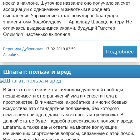
носки в наклоне. Шуточное название оно получило за счет
ассоциации с одноименным животным в ходе его
выполнения.Упражнение стало популярно благодаря
знаменитому бодибилдеру — Арнольду Шварценеггеру. Не
отличаясь выдающимися икрами, будущий "мистер
Олимпия" частенько выполнял
Вероника Дубровская
17-02-2019 03:59
Подробнее
Аэробика
Шпагат: польза и вред
В йоге эта поза является символом душевной свободы,
независимости от ограничений ума и легкости тела в
пространстве. В гимнастике, акробатике и многих боевых
искусствах это стандартное положение, без которого
немыслима ни одна, даже самая простая тренировка. В
данной статье будет подробно рассказано о пользе и вреде
шпагата, а также даны ответы на многие волнующие
начинающих спортсменов вопросы, связанные с этой позой.
Виды шпагата Когда друзья узнают,