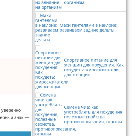
организм
Махи гантелями в наклоне:
развиваем задние дельты
Спортивное питание для
женщин для похудения. Как
похудеть: жиросжигатели
для женщин
Семена чиа: как
 уверенно
употреблять для похудения,
полезные свойства,
верный знак —
противопоказания, отзывы