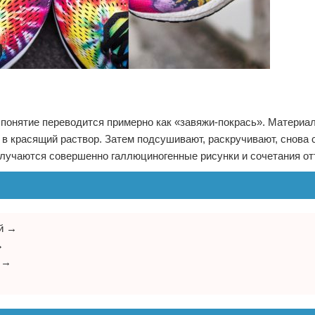
то понятие переводится примерно как «завяжи-покрась». Материа
 в красящий раствор. Затем подсушивают, раскручивают, снова 
олучаются совершенно галлюциногенные рисунки и сочетания от
ей →
→
я →