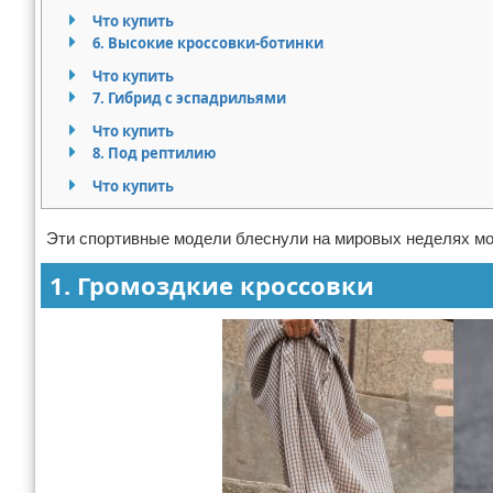
Что купить
Отказ от ответственности
Боевые виды искусства
6. Высокие кроссовки-ботинки
Что купить
Как накачаться
7. Гибрид с эспадрильями
Теннис
Что купить
8. Под рептилию
Легкая атлетика
Что купить
Водный спорт
Эти спортивные модели блеснули на мировых неделях м
Похудание
1. Громоздкие кроссовки
Йога и пилатес
Хоккей
Волейбол
Детский спорт