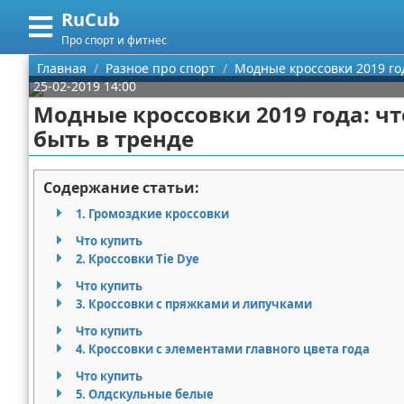
RuCub
Меню
X
Про спорт и фитнес
Главная
Главная
Разное про спорт
Модные кроссовки 2019 го
25-02-2019 14:00
Категории
Модные кроссовки 2019 года: 
быть в тренде
Поиск
Аэробика
О проекте
Разное про спорт
Содержание статьи:
1. Громоздкие кроссовки
Контакты
Баскетбол
Что купить
2. Кроссовки Tie Dye
Сотрудничество
Бодибилдинг
Что купить
Размещение рекламы
Конный спорт
3. Кроссовки с пряжками и липучками
Что купить
Для правообладателей
Экстримальный спорт
4. Кроссовки с элементами главного цвета года
Что купить
Условия предоставления информации
Футбол
5. Олдскульные белые