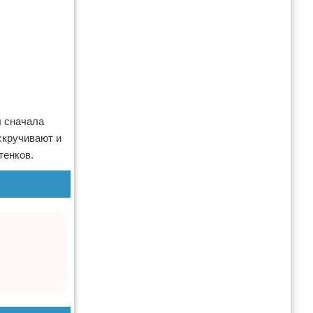
л сначала
скручивают и
тенков.