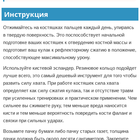
Зимние виды спорта
Инструкция
Тренировки дома
Отжимайтесь на костяшках пальцев каждый день, упираясь
в твердую поверхность. Это поспособствует начальной
Спортивное питание
подготовке ваших костяшек к отвердению костной массы и
подготовит ваш кулак к рефлекторному сжатию в положение,
способствующее максимальному урону.
Используйте кистевой эспандер. Резиновое кольцо подойдет
лучше всего, это самый дешевый инструмент для того чтобы
развить силу хвата. При работе костяшек сила хвата
определяет как силу сжатия кулака, так и отсутствие травм
при усиленных тренировках и практическом применении. Чем
сильнее вы сжимаете руку, тем меньше вреда наносится
кисти и тем меньше вероятность повредить кости фаланг и
связки при сильных ударах.
Возьмите пачку бумаги либо пачку старых газет, толщина
пачки должна быть около десяти сантиметров. Закрепите