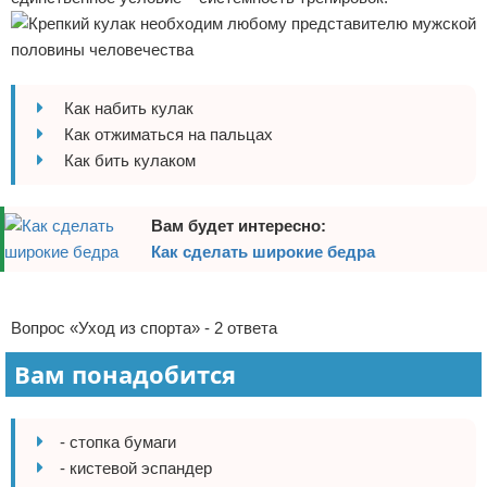
Отказ от ответственности
Боевые виды искусства
Как накачаться
Как набить кулак
Теннис
Как отжиматься на пальцах
Как бить кулаком
Легкая атлетика
Водный спорт
Вам будет интересно:
Как сделать широкие бедра
Похудание
Реклама
Йога и пилатес
Вопрос «Уход из спорта» - 2 ответа
Вам понадобится
Хоккей
Волейбол
- стопка бумаги
- кистевой эспандер
Детский спорт