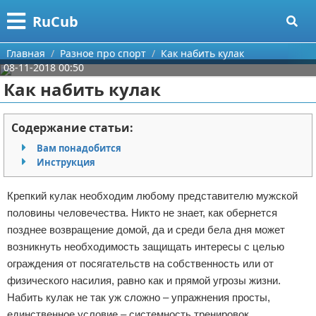
Меню
X
RuCub
Главная
Главная
Разное про спорт
Как набить кулак
08-11-2018 00:50
Категории
Как набить кулак
Поиск
Аэробика
Содержание статьи:
О проекте
Разное про спорт
Вам понадобится
Инструкция
Контакты
Баскетбол
Крепкий кулак необходим любому представителю мужской
Сотрудничество
Бодибилдинг
половины человечества. Никто не знает, как обернется
позднее возвращение домой, да и среди бела дня может
Размещение рекламы
Конный спорт
возникнуть необходимость защищать интересы с целью
ограждения от посягательств на собственность или от
Для правообладателей
Экстримальный спорт
физического насилия, равно как и прямой угрозы жизни.
Набить кулак не так уж сложно – упражнения просты,
Условия предоставления информации
Футбол
единственное условие – системность тренировок.