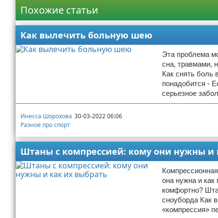
Похожие статьи
Как вылечить больную шею
Эта проблема м
сна, травмами,
Как снять боль 
понадобится - Е
серьезное забол
Инесса Шорохова
30-03-2022 06:06
Разное про спорт
Штаны с компрессией: кому они нужны и 
Компрессионная
она нужна и как
комфортно? Штан
сноуборда Как 
«компрессия» пе