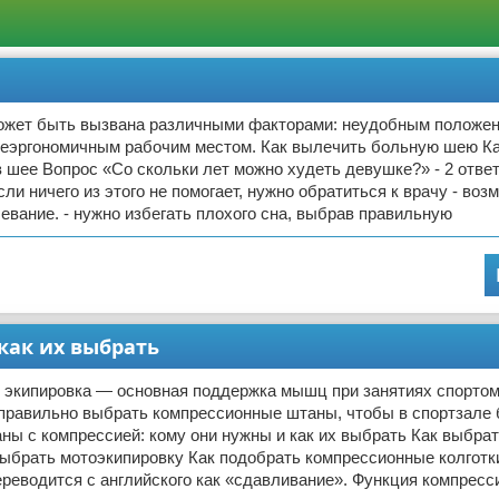
ожет быть вызвана различными факторами: неудобным положен
 неэргономичным рабочим местом. Как вылечить больную шею К
в шее Вопрос «Со скольки лет можно худеть девушке?» - 2 отве
сли ничего из этого не помогает, нужно обратиться к врачу - воз
евание. - нужно избегать плохого сна, выбрав правильную
как их выбрать
 экипировка — основная поддержка мышц при занятиях спортом.
 правильно выбрать компрессионные штаны, чтобы в спортзале
ы с компрессией: кому они нужны и как их выбрать Как выбра
выбрать мотоэкипировку Как подобрать компрессионные колготк
реводится с английского как «сдавливание». Функция компресс