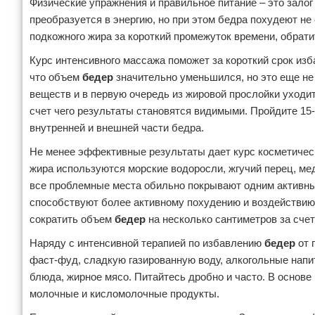
Физические упражнения и правильное питание – это залог
преобразуется в энергию, но при этом бедра похудеют не
Зимние виды спорта
подкожного жира за короткий промежуток времени, обрат
Тренировки дома
Курс интенсивного массажа поможет за короткий срок изб
что объем
бедер
значительно уменьшился, но это еще не 
Спортивное питание
веществ и в первую очередь из жировой прослойки уходи
счет чего результаты становятся видимыми. Пройдите 15
внутренней и внешней части бедра.
Не менее эффективные результаты дает курс косметическ
жира используются морские водоросли, жгучий перец, мед
все проблемные места обильно покрывают одним активн
способствуют более активному похудению и воздействию 
сократить объем
бедер
на несколько сантиметров за сче
Наряду с интенсивной терапией по избавлению
бедер
от 
фаст-фуд, сладкую газированную воду, алкогольные напит
блюда, жирное мясо. Питайтесь дробно и часто. В основ
молочные и кисломолочные продукты.