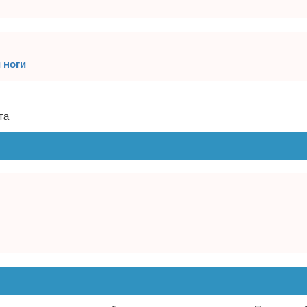
 ноги
та