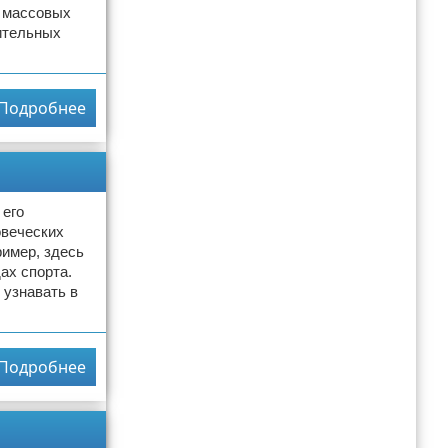
о массовых
ительных
Подробнее
 его
овеческих
ример, здесь
ах спорта.
 узнавать в
Подробнее