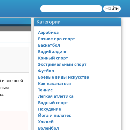
Найти
Категории
Аэробика
Разное про спорт
Баскетбол
Бодибилдинг
Конный спорт
Экстримальный спорт
Футбол
Боевые виды искусства
й и внешней
Как накачаться
вным
Теннис
на.
Легкая атлетика
Водный спорт
Похудание
Йога и пилатес
Хоккей
Волейбол