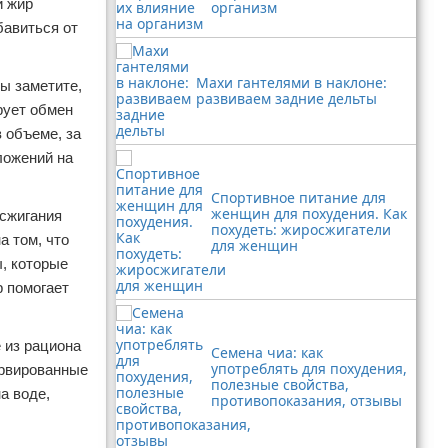
й жир
организм
бавиться от
Махи гантелями в наклоне:
ы заметите,
развиваем задние дельты
рует обмен
 объеме, за
ложений на
Спортивное питание для
женщин для похудения. Как
 сжигания
похудеть: жиросжигатели
а том, что
для женщин
, которые
р помогает
 из рациона
Семена чиа: как
употреблять для похудения,
ервированные
полезные свойства,
а воде,
противопоказания, отзывы