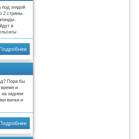
 под эгидой
о 2 страны.
рланды.
йдут в
ультаты
Подробнее
ед? Пора бы
 время и
я на заднем
ки вилки и
Подробнее