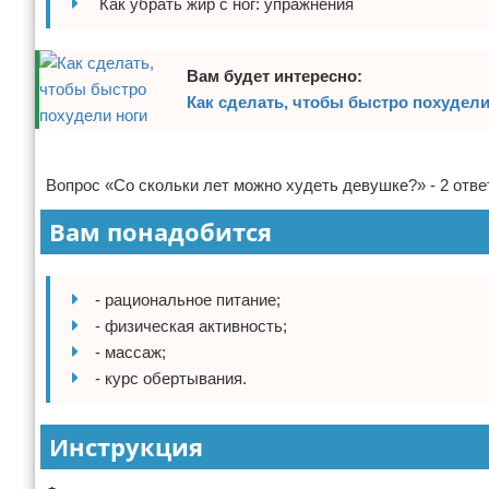
Как убрать жир с ног: упражнения
Отказ от ответственности
Боевые виды искусства
Как накачаться
Вам будет интересно:
Как сделать, чтобы быстро похудели
Теннис
Реклама
Легкая атлетика
Вопрос «Со скольки лет можно худеть девушке?» - 2 отве
Водный спорт
Вам понадобится
Похудание
- рациональное питание;
Йога и пилатес
- физическая активность;
- массаж;
Хоккей
- курс обертывания.
Волейбол
Инструкция
Детский спорт