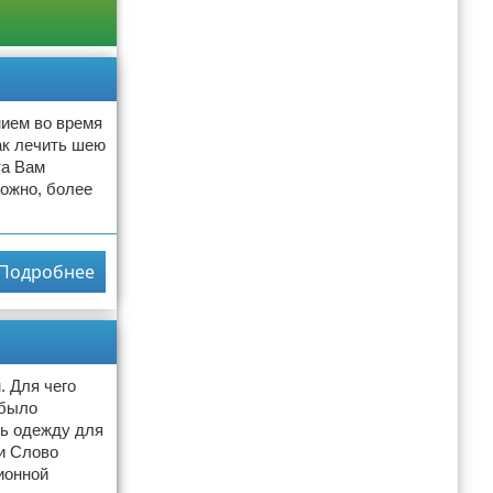
ием во время
ак лечить шею
та Вам
можно, более
Подробнее
 Для чего
 было
ть одежду для
и Слово
ионной