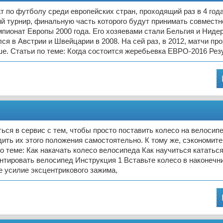
т по футболу среди европейских стран, проходящий раз в 4 года
й турнир, финальную часть которого будут принимать совместн
ионат Европы 2000 года. Его хозяевами стали Бельгия и Ниде
ся в Австрии и Швейцарии в 2008. На сей раз, в 2012, матчи про
е. Статьи по теме: Когда состоится жеребьевка ЕВРО-2016 Рез
ся в сервис с тем, чтобы просто поставить колесо на велосип
ить их этого положения самостоятельно. К тому же, сэкономите
по теме: Как накачать колесо велосипеда Как научиться кататьс
нтировать велосипед Инструкция 1 Вставьте колесо в наконечни
е усилие эксцентрикового зажима,