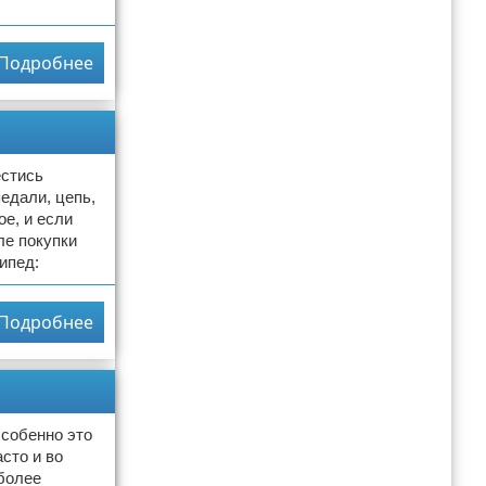
Подробнее
естись
педали, цепь,
ое, и если
ле покупки
ипед:
Подробнее
собенно это
асто и во
более