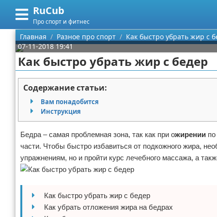
RuCub
Меню
X
Про спорт и фитнес
Главная
Главная
Разное про спорт
Как быстро убрать жир с б
07-11-2018 19:41
Категории
Как быстро убрать жир с бедер
Поиск
Аэробика
Содержание статьи:
О проекте
Разное про спорт
Вам понадобится
Инструкция
Контакты
Баскетбол
Бедра – самая проблемная зона, так как при о
жирении
по
Сотрудничество
Бодибилдинг
части. Чтобы быстро избавиться от подкожного жира, не
упражнениям, но и пройти курс лечебного массажа, а так
Размещение рекламы
Конный спорт
Для правообладателей
Экстримальный спорт
Как быстро убрать жир с бедер
Условия предоставления информации
Футбол
Как убрать отложения жира на бедрах