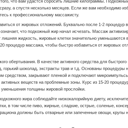
 того, что вам удастся сбросить лишние килограммы. Подкожны
 сразу, а спустя несколько месяцев. Если же вам необходимо из
итесь к профессиональному массажисту.
авиться от жировых отложений. Буквально после 1-2 процедур в
означает, что подкожный жир начал исчезать. Массаж активизи
т лишняя жидкость, жировые клетки значительно уменьшаются в
-20 процедур массажа, чтобы быстро избавиться от жировых от
ого обертывания. В качестве активного средства для быстрого
, горький шоколад, экстракты трав и т.д. Основаны процедуры н
ым средством, закрывают пленкой и подключают микроимпульсы
активных веществ на проблемные зоны. Курс из 15-20 процеду
т уменьшения толщины жировой прослойки.
подкожного жира соблюдайте низкокалорийную диету, исключите
ки, в том числе пиво, жирные, сладкие, острые, соленые, конс
е рациона должны быть отварные или запеченные овощи, крупы н