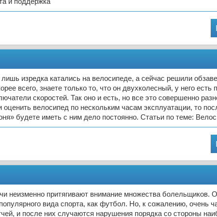
а и поддержка
лишь изредка катались на велосипеде, а сейчас решили обзав
рее всего, знаете только то, что он двухколесный, у него есть 
лючатели скоростей. Так оно и есть, но все это совершенно разн
 оценить велосипед по нескольким часам эксплуатации, то пос
оня» будете иметь с ним дело постоянно. Статьи по теме: Велос
чи неизменно притягивают внимание множества болельщиков. О
 популярного вида спорта, как футбол. Но, к сожалению, очень ч
чей, и после них случаются нарушения порядка со стороны наи