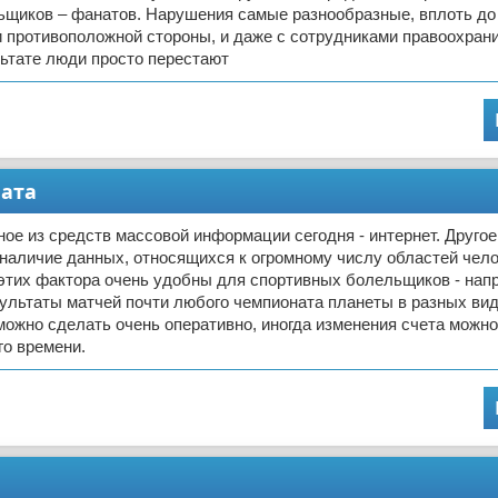
ьщиков – фанатов. Нарушения самые разнообразные, вплоть д
и противоположной стороны, и даже с сотрудниками правоохран
льтате люди просто перестают
ната
ое из средств массовой информации сегодня - интернет. Другое
наличие данных, относящихся к огромному числу областей чел
этих фактора очень удобны для спортивных болельщиков - нап
зультаты матчей почти любого чемпионата планеты в разных вид
 можно сделать очень оперативно, иногда изменения счета можно
го времени.