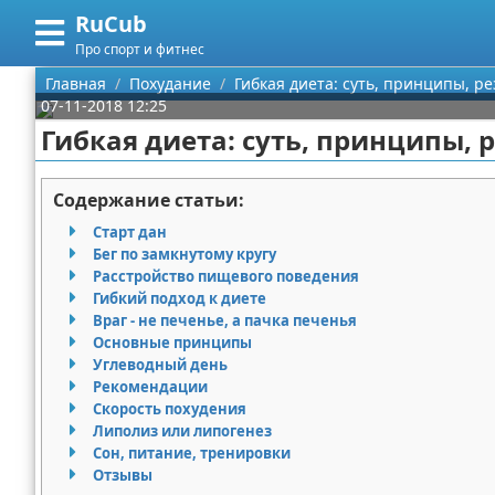
RuCub
Меню
X
Про спорт и фитнес
Главная
Главная
Похудание
Гибкая диета: суть, принципы, р
07-11-2018 12:25
Категории
Гибкая диета: суть, принципы, 
Поиск
Аэробика
Содержание статьи:
О проекте
Разное про спорт
Старт дан
Бег по замкнутому кругу
Контакты
Баскетбол
Расстройство пищевого поведения
Гибкий подход к диете
Враг - не печенье, а пачка печенья
Сотрудничество
Бодибилдинг
Основные принципы
Углеводный день
Размещение рекламы
Конный спорт
Рекомендации
Скорость похудения
Для правообладателей
Экстримальный спорт
Липолиз или липогенез
Сон, питание, тренировки
Условия предоставления информации
Футбол
Отзывы