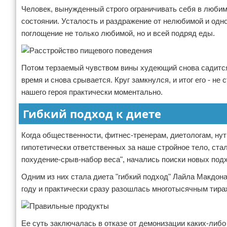
Человек, вынужденный строго ограничивать себя в любим
состоянии. Усталость и раздражение от нелюбимой и одн
поглощение не только любимой, но и всей подряд еды.
Потом терзаемый чувством вины худеющий снова садится н
время и снова срывается. Круг замкнулся, и итог его - не
нашего героя практически моментально.
Гибкий подход к диете
Когда общественности, фитнес-тренерам, диетологам, нут
гипотетически ответственных за наше стройное тело, ста
похудение-срыв-набор веса", начались поиски новых подх
Одним из них стала диета "гибкий подход" Лайла Макдона
году и практически сразу разошлась многотысячным тира
Ее суть заключалась в отказе от демонизации каких-либо