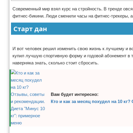
Отказ от ответственности
Боевые виды искусства
Современный мир взял курс на стройность. В тренде овся
фитнес-бикини. Люди сменили часы на фитнес-трекеры, а 
Как накачаться
Старт дан
Теннис
Реклама
Легкая атлетика
И вот человек решил изменить свою жизнь к лучшему и вс
купил лучшую спортивную форму и годовой абонемент в т
Водный спорт
наверняка знать, сколько стоит сбросить.
Похудание
Йога и пилатес
Вам будет интересно:
Хоккей
Кто и как за месяц похудел на 10 кг
Волейбол
Детский спорт
Реклама