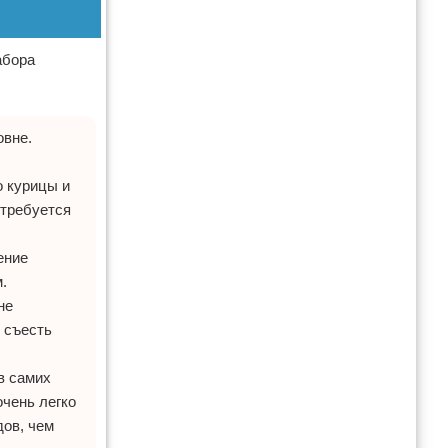
абора
овне.
о курицы и
 требуется
ение
.
не
 съесть
в самих
очень легко
дов, чем