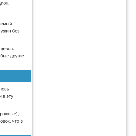
цион.
ваемый
 ужин без
ищевого
юбые другие
лось
 в эту
ирожные),
вок, что в