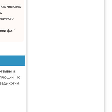
 как человек
о.
 намного
нни фэт"
отзывы и
тляющий. Но
 ведь хотим