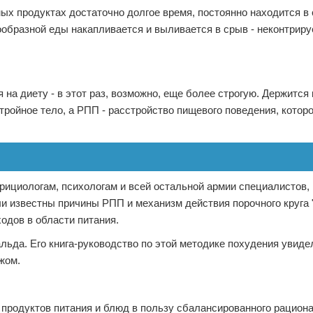
ых продуктах достаточно долгое время, постоянно находится в
ообразной еды накапливается и выливается в срыв - неконтрир
а диету - в этот раз, возможно, еще более строгую. Держится 
 стройное тело, а РПП - расстройство пищевого поведения, котор
рициологам, психологам и всей остальной армии специалистов,
ли известны причины РПП и механизм действия порочного круга 
одов в области питания.
льда. Его книга-руководство по этой методике похудения увидел
жом.
 продуктов питания и блюд в пользу сбалансированного рациона