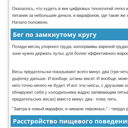
Зимние виды спорта
Оказалось, что худеть в век цифровых технологий легко и
питания за небольшие деньги, и марафонов, где такие же
Тренировки дома
Начало положено.
Бег по замкнутому кругу
Спортивное питание
Позади месяц упорного труда, килограммы вареной грудки 
зоне нужно держать пульс для более эффективного жиро
Реклама
Весы предательски показывают всего минус два (три-четы
дырочку дальше. И вообще, штаны висят. И вообще, можно 
него точно ничего не будет. И вот эти чипсы, с друзьями 
обнаружит себя у холодильника жадно запивающим пятый 
предательских весах) вместо минус два - плюс пять.
"Завтра в новый марафон, и никаких пирожных," - твердо 
Расстройство пищевого поведени