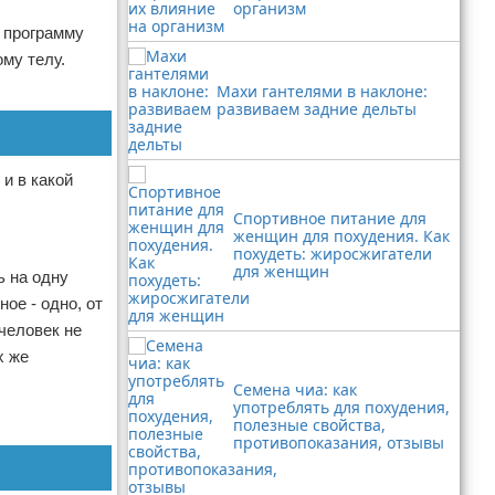
организм
ь программу
му телу.
Махи гантелями в наклоне:
развиваем задние дельты
 и в какой
Спортивное питание для
женщин для похудения. Как
похудеть: жиросжигатели
для женщин
ь на одну
ое - одно, от
 человек не
х же
Семена чиа: как
употреблять для похудения,
полезные свойства,
противопоказания, отзывы