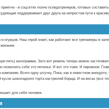
 приятно - в соцсетях полно псевдотренеров, готовых составит
 худеющие поддерживают друг друга на непростом пути к красиво
и огурцов. Наш герой знает, как работают все тренажеры в зале
сжигания.
ре-пять) килограмма. Зато вот ремень теперь можно застегиват
позволить себе это печенье. И вот это тоже. И пирожное. Главн
за компанию. Всего одну штучку. Пока, как в известном анекдоте,
кусок шоколадного торта кастрюлей борща. И на весах (все те
решает для себя человек.
я