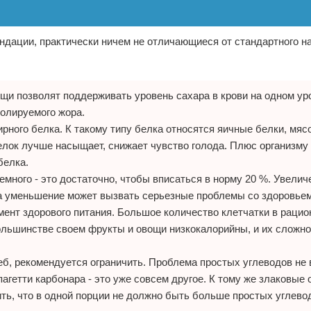
ндации, практически ничем не отличающиеся от стандартного н
щи позволят поддерживать уровень сахара в крови на одном ур
ролируемого жора.
ного белка. К такому типу белка относятся яичные белки, мяс
лок лучше насыщает, снижает чувство голода. Плюс организму
белка.
емного - это достаточно, чтобы вписаться в норму 20 %. Увелич
 а уменьшение может вызвать серьезные проблемы со здоровьем
мент здорового питания. Большое количество клетчатки в рацио
большинстве своем фрукты и овощи низкокалорийны, и их сложно
еб, рекомендуется ограничить. Проблема простых углеводов не 
 спагетти карбонара - это уже совсем другое. К тому же злаковые 
ить, что в одной порции не должно быть больше простых углево