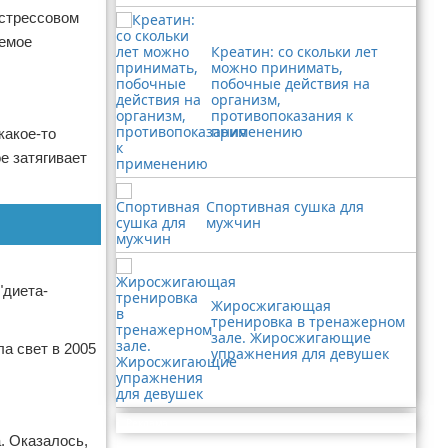
 стрессовом
уемое
Креатин: со скольки лет
можно принимать,
побочные действия на
организм,
противопоказания к
применению
какое-то
ое затягивает
Спортивная сушка для
мужчин
"диета-
Жиросжигающая
тренировка в тренажерном
зале. Жиросжигающие
а свет в 2005
упражнения для девушек
Реклама
. Оказалось,