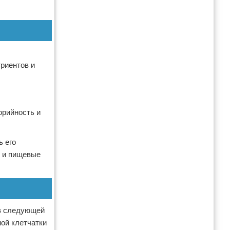
риентов и
орийность и
ь его
и и пищевые
 в следующей
мой клетчатки