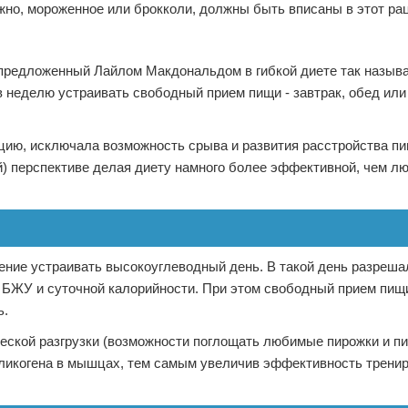
жно, мороженное или брокколи, должны быть вписаны в этот ра
 предложенный Лайлом Макдональдом в гибкой диете так назы
в неделю устраивать свободный прием пищи - завтрак, обед или
цию, исключала возможность срыва и развития расстройства п
ой) перспективе делая диету намного более эффективной, чем л
ие устраивать высокоуглеводный день. В такой день разреша
 БЖУ и суточной калорийности. При этом свободный прием пищи
ь.
еской разгрузки (возможности поглощать любимые пирожки и п
гликогена в мышцах, тем самым увеличив эффективность трениро