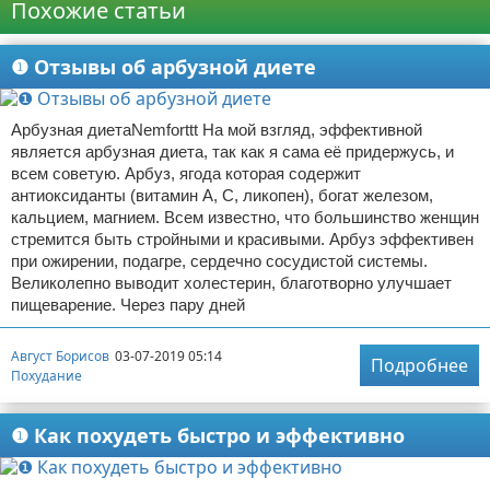
Похожие статьи
❶ Отзывы об арбузной диете
Арбузная диетаNemforttt На мой взгляд, эффективной
является арбузная диета, так как я сама её придержусь, и
всем советую. Арбуз, ягода которая содержит
антиоксиданты (витамин А, C, ликопен), богат железом,
кальцием, магнием. Всем известно, что большинство женщин
стремится быть стройными и красивыми. Арбуз эффективен
при ожирении, подагре, сердечно сосудистой системы.
Великолепно выводит холестерин, благотворно улучшает
пищеварение. Через пару дней
Август Борисов
03-07-2019 05:14
Подробнее
Похудание
❶ Как похудеть быстро и эффективно