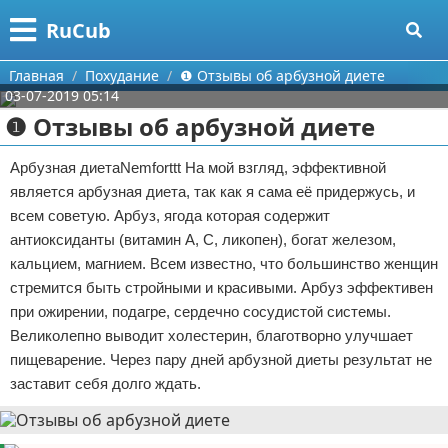
Меню
X
RuCub
Главная
Главная
Похудание
❶ Отзывы об арбузной диете
03-07-2019 05:14
Категории
❶ Отзывы об арбузной диете
Поиск
Аэробика
Арбузная диетаNemforttt На мой взгляд, эффективной
является арбузная диета, так как я сама её придержусь, и
О проекте
Разное про спорт
всем советую. Арбуз, ягода которая содержит
антиоксиданты (витамин А, C, ликопен), богат железом,
Контакты
Баскетбол
кальцием, магнием. Всем известно, что большинство женщин
стремится быть стройными и красивыми. Арбуз эффективен
Сотрудничество
Бодибилдинг
при ожирении, подагре, сердечно сосудистой системы.
Великолепно выводит холестерин, благотворно улучшает
Размещение рекламы
Конный спорт
пищеварение. Через пару дней арбузной диеты результат не
Для правообладателей
Экстримальный спорт
заставит себя долго ждать.
Условия предоставления информации
Футбол