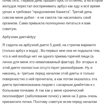
почистить. Первый день прошёл просто отлично, а на второй
желудок перестал воспринимать арбуз как еду и всё время
Зимние виды спорта
урчал и требовал "продолжения банкета". Третий день
Тренировки дома
совсем меня добил - я не смогла так насиловать свой
организм. Сама привыкла полноценно питаться и вам
Спортивное питание
советую.
Арбузная диетаkityy
Я сидела на арбузной диете 5 дней, на строгом варианте
(только арбуз и вода) . Во-первых мне она не подошла тем,
что в ней вообще нет ни одного приема горячей пищи (а
лично для меня это немаловажный фактор). Во- вторых в
этой диете полностью отсутствует разнообразие. Ну и
наконец, в- третьих перед началом этой диеты я только
поверхностно о ней прочитала, а как потом оказалось эта
диета противопоказана людям с сахарным диабетом и с
больными почками. А так как у меня хронический
пиэлонефрит (заболевание почек) у меня на 3 день очень
прихватило почки. Поэтому советую всем перед началом