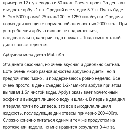
примерно 12 г. углеводов и 50 ккал. Расчет прост. За день вы
съедаете арбуз 1 шт. Средний вес ягодки 5-7 кг. Пусть будет
5. Это 5000 грамм* 25 ккал/100г. = 1250 ккал/сутки. Средняя
норма для женщин с нормальной активностью 2000 ккал. При
употреблении арбуза сильно не подвигаешься,
следовательно, калории надо снижать. Тогда смысл такой
диеты вовсе теряется.
Арбузная моно диета MaLinKa
Эта диета сезонная, но очень вкусная и довольно сытная.
Есть очень много разновидностей арбузной диеты, но я
предпочитаю "моно", и придерживаюсь ровно неделю. Все
очень просто, в день съедаю 1-2кг мякоти арбуза при этом
выпивая 1,5л чистой воды. Арбуз оказывает мочегонный
эффект и выводит лишнюю воду и шлаки. В первые два дня
я теряла почти по 1кг веса, это все выходила лишняя
жидкость, последующие дни отвесы примерно 200-400гр.
Сложно конечно питаться одним и тем же продуктом на
протяжении недели, но мне нравится результат 3-4кг за