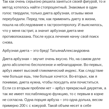
Так как очень серьезно решила заняться своей фигурой, то и
метод хотелось найти стопроцентный. Знакомые в один
голос твердили, только диета арбузная, отзывы меня
переубедили. Перед тем, как применить диету в жизни,
пошла на обследование к гастроэнтерологу. И выяснилось,
что у меня гастрит, а значит арбузная диета мне
противопоказана. После курса лечения начну свой поиск
снова.
Арбузная диета – это бред! ТатьянаАлександровна
Диета арбузная – звучит очень вкусно. Но, на самом деле
дело абсолютно бесполезное и неблагодарное. Во-первых,
арбуз имеет высокий гликемический индекс. Как следствие
чем больше ешь, тем больше хочется. Во-вторых, как я
понимаю, диета нужна, чтобы похудеть или почиститься.
Если со вторым проблем нет – арбуз прекрасный диуретик, а
так же имеет послабляющую функцию, то с первым в корне
не согласна. Одна порция арбуза – это одна долька, весом
примерно 200 г. с кожурой. Такой объем несет в себе