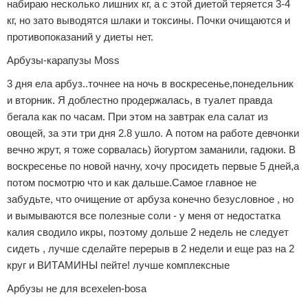
набираю несколько лишних кг, а с этой диетой теряется 3-4
кг, но зато выводятся шлаки и токсины. Почки очищаются и
противопоказаний у диеты нет.
Арбузы-карапузы Moss
3 дня ела арбуз..точнее на ночь в воскресенье,понедельник
и вторник. Я доблестно продержалась, в туалет правда
бегала как по часам. При этом на завтрак ела салат из
овощей, за эти три дня 2.8 ушло. А потом на работе девчонки
вечно жрут, я тоже сорвалась) йогуртом заманили, гадюки. В
воскресенье по новой начну, хочу просидеть первые 5 дней,а
потом посмотрю что и как дальше.Самое главное не
забудьте, что очищение от арбуза конечно безусловное , но
и вымываются все полезные соли - у меня от недостатка
калия сводило икры, поэтому дольше 2 недель не следует
сидеть , лучше сделайте перерыв в 2 недели и еще раз на 2
круг и ВИТАМИНЫ пейте! лучше комплексные
Арбузы не для всехelen-bosa