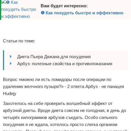
Вам будет интересно:
Отказ от ответственности
Боевые виды искусства
❶ Как похудеть быстро и эффективно
Как накачаться
Реклама
Реклама
Теннис
Статьи по теме:
Легкая атлетика
Диета Пьера Дюкана для похудения
Водный спорт
Арбуз: полезные свойства и противопоказания
Похудание
Вопрос «можно ли есть помидоры после операции по
Йога и пилатес
удалению желчного пузыря?» - 2 ответа Арбуз - не панацея
Hudejy
Хоккей
Захотелось на себе проверить волшебный эффект от
арбузной диеты. Вроде диета совсем не голодная, в день до
Волейбол
четырёх килограммов арбузов съедать. Особо сильного
похудения я не ждала, хотелось просто слегка организм
Детский спорт