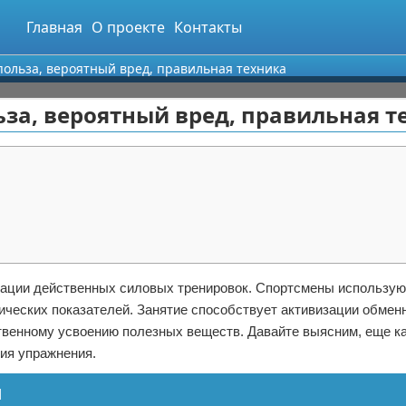
Главная
О проекте
Контакты
польза, вероятный вред, правильная техника
ьза, вероятный вред, правильная т
изации действенных силовых тренировок. Спортсмены использу
ических показателей. Занятие способствует активизации обмен
ственному усвоению полезных веществ. Давайте выясним, еще ка
ия упражнения.
н