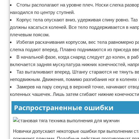
Стопы располагают на уровне плеч. Носки слегка разво
находился по центру ступней.
Корпус тела опускают вниз, удерживая спину ровно. Та
должны касаться коленей. Все тело поддерживается в напр
плечевым поясом.
Избегая раскачивания корпусом, вес тела равномерно р
слегка подают вперед. Плавно поднимаются из приседа вве
В начальной фазе, когда снаряд следует до колен, в р
включается задняя мускулатура нижних конечностей, напря
Таз выталкивают вперед. Штангу стараются не тянуть в
неподвижным. Движения, помимо разгибания ног в коленях
Замерев на пару секунд в верхней точке, начинают отво
коленных чашечек. Лишь затем сгибают нижние конечности
Распространенные ошибки
Новички допускают некоторые ошибки при выполнении ста
пожимают плечами. Подобные действия противоречат пр