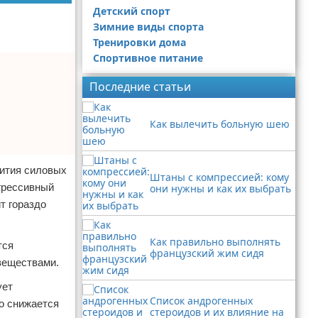
Детский спорт
Зимние виды спорта
Тренировки дома
Спортивное питание
Последние статьи
Как вылечить больную шею
вития силовых
Штаны с компрессией: кому
огрессивный
они нужны и как их выбрать
т гораздо
Как правильно выполнять
тся
французский жим сидя
веществами.
ует
Список андрогенных
о снижается
стероидов и их влияние на