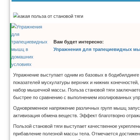
Реклама
Отказ от ответственности
Боевые виды искусства
Как накачаться
Теннис
Вам будет интересно:
Упражнения для трапециевидных м
Легкая атлетика
Водный спорт
Упражнение выступает одним из базовых в бодибилдинге 
Похудание
показателей мускулатуры верхних и нижних конечностей,
набор мышечной массы. Польза становой тяги заключаетс
Йога и пилатес
быстрее по сравнению с выполнением изолированных упр
Хоккей
Одновременное напряжение различных групп мышц запус
активизация обмена веществ. Эффект благотворно отра
Волейбол
Пользой становой тяги выступает качественное укреплен
прибавление полезной массы тела. Отмечается достижен
Детский спорт