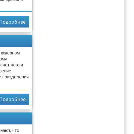
Подробнее
енажерном
ному
счет чего и
рение
ет разделения
Подробнее
нают, что