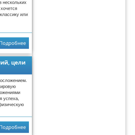
в нескольких
 хочется
 классику или
Подробнее
ий, цели
лосложением.
жировую
ложениями
я успеха,
 физическую
Подробнее