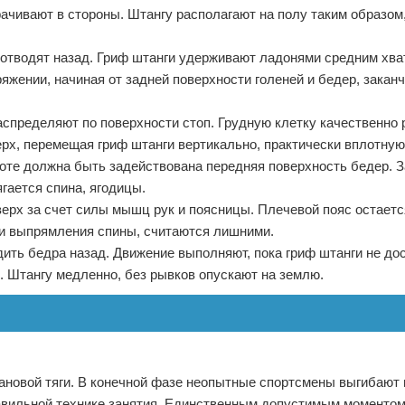
рачивают в стороны. Штангу располагают на полу таким образом
з отводят назад. Гриф штанги удерживают ладонями средним хва
яжении, начиная от задней поверхности голеней и бедер, заканч
аспределяют по поверхности стоп. Грудную клетку качественно
рх, перемещая гриф штанги вертикально, практически вплотную 
аботе должна быть задействована передняя поверхность бедер. 
гается спина, ягодицы.
верх за счет силы мышц рук и поясницы. Плечевой пояс остаетс
 и выпрямления спины, считаются лишними.
дить бедра назад. Движение выполняют, пока гриф штанги не до
. Штангу медленно, без рывков опускают на землю.
новой тяги. В конечной фазе неопытные спортсмены выгибают 
авильной технике занятия. Единственным допустимым моментом