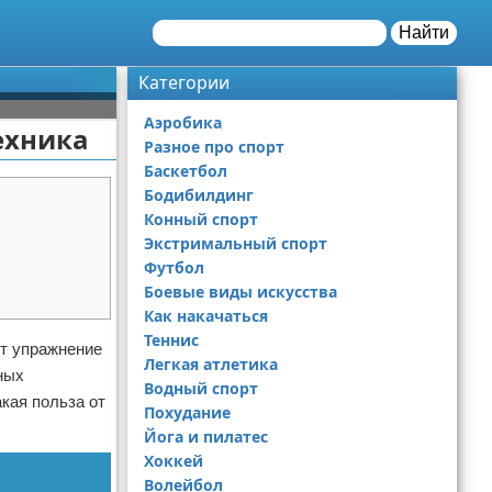
Найти
Категории
Аэробика
ехника
Разное про спорт
Баскетбол
Бодибилдинг
Конный спорт
Экстримальный спорт
Футбол
Боевые виды искусства
Как накачаться
Теннис
ют упражнение
Легкая атлетика
ных
Водный спорт
кая польза от
Похудание
Йога и пилатес
Хоккей
Волейбол