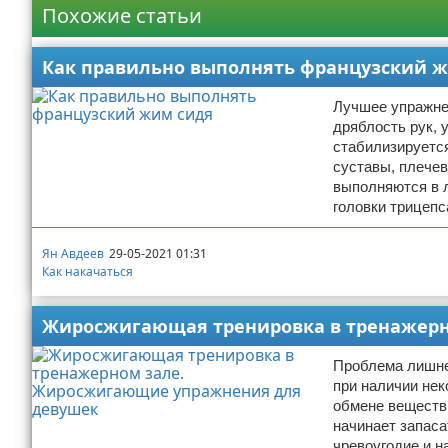
Похожие статьи
Как правильно выполнять французский 
Лучшее упражнен
дряблость рук, 
стабилизируется
суставы, плече
выполняются в л
головки трицепс
Ян Авдеев
29-05-2021 01:31
Как накачаться
Жиросжигающая тренировка в тренажер
Проблема лишне
при наличии не
обмене веществ.
начинает запаса
чревоугодие и н