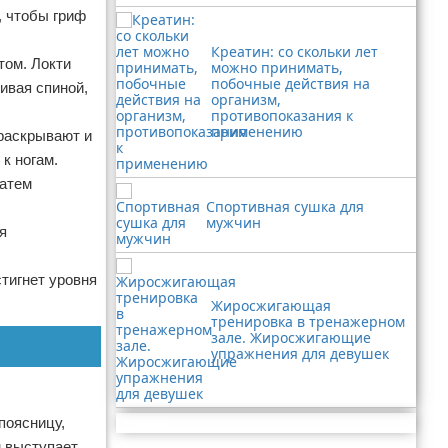
, чтобы гриф
Креатин: со скольки лет
том. Локти
можно принимать,
побочные действия на
ивая спиной,
организм,
противопоказания к
применению
 раскрывают и
к ногам.
Затем
Спортивная сушка для
мужчин
я
стигнет уровня
Жиросжигающая
тренировка в тренажерном
зале. Жиросжигающие
упражнения для девушек
поясницу,
Реклама
 выступает