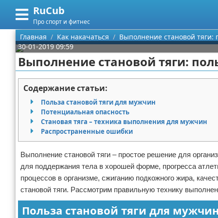
RuCub
Меню
X
Про спорт и фитнес
Главная
Главная
Как накачаться
Выполнение становой тяги: 
30-01-2019 09:59
Категории
Выполнение становой тяги: пол
Поиск
Аэробика
Содержание статьи:
О проекте
Разное про спорт
Польза становой тяги для мужчин
Потенциальная опасность
Контакты
Баскетбол
Становая тяга – техника выполнения для мужчин
Распространенные ошибки
Сотрудничество
Бодибилдинг
Выполнение становой тяги – простое решение для орган
Размещение рекламы
Конный спорт
для поддержания тела в хорошей форме, прогресса атлет
процессов в организме, сжиганию подкожного жира, каче
Для правообладателей
Экстримальный спорт
становой тяги. Рассмотрим правильную технику выполнен
Польза становой тяги для мужчи
Условия предоставления информации
Футбол