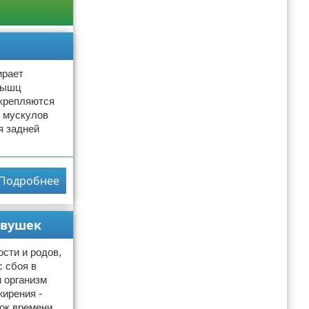
ирает
 мышц
укрепляются
 мускулов
я задней
Подробнее
евушек
сти и родов,
 сбоя в
 организм
жирения -
ток времени