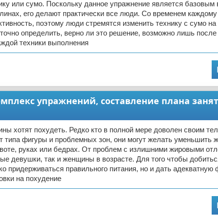
ику или сумо. Поскольку данное упражнение является базовым 
инах, его делают практически все люди. Со временем каждому
ивность, поэтому люди стремятся изменить технику с сумо на
 точно определить, верно ли это решение, возможно лишь после
аждой техники выполнения
мплекс упражнений, составление плана занят
ны хотят похудеть. Редко кто в полной мере доволен своим те
т типа фигуры и проблемных зон, они могут желать уменьшить 
ивоте, руках или бедрах. От проблем с излишними жировыми от
ые девушки, так и женщины в возрасте. Для того чтобы добитьс
ко придерживаться правильного питания, но и дать адекватную
ровки на похудение