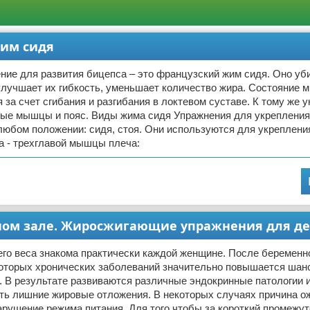
жим сидя
ие для развития бицепса – это французский жим сидя. Оно уб
улучшает их гибкость, уменьшает количество жира. Состояние
 за счет сгибания и разгибания в локтевом суставе. К тому же 
вые мышцы и пояс. Виды жима сидя Упражнения для укрепления
юбом положении: сидя, стоя. Они используются для укреплени
а - трехглавой мышцы плеча:
ном зале. Жиросжигающие упражнения для д
го веса знакома практически каждой женщине. После беременно
которых хронических заболеваний значительно повышается шанс
 В результате развиваются различные эндокринные патологии и
ть лишние жировые отложения. В некоторых случаях причина о
арушение режима питания. Для того чтобы за короткий промежу