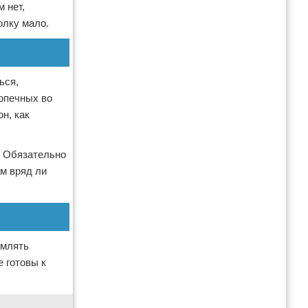
 нет,
олку мало.
ься,
допечных во
н, как
. Обязательно
ам вряд ли
рмлять
е готовы к