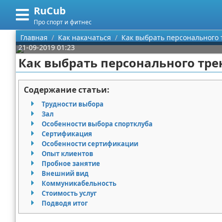
RuCub
Меню
X
Про спорт и фитнес
Главная
Главная
Как накачаться
Как выбрать персонального 
21-09-2019 01:23
Категории
Как выбрать персонального тре
Поиск
Аэробика
Содержание статьи:
О проекте
Разное про спорт
Трудности выбора
Зал
Контакты
Баскетбол
Особенности выбора спортклуба
Сертификация
Особенности сертификации
Сотрудничество
Бодибилдинг
Опыт клиентов
Пробное занятие
Размещение рекламы
Конный спорт
Внешний вид
Коммуникабельность
Для правообладателей
Экстримальный спорт
Стоимость услуг
Подводя итог
Условия предоставления информации
Футбол