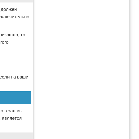
р должен
исключительно
оизошло, то
гого
 если на ваши
о в зал вы
х является