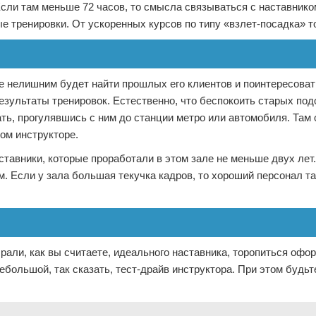
сли там меньше 72 часов, то смысла связываться с наставником
е тренировки. От ускоренных курсов по типу «взлет-посадка» т
же нелишним будет найти прошлых его клиентов и поинтересоват
езультаты тренировок. Естественно, что беспокоить старых по
ть, прогулявшись с ним до станции метро или автомобиля. Там о
ном инструкторе.
авники, которые проработали в этом зале не меньше двух лет
. Если у зала большая текучка кадров, то хороший персонал т
али, как вы считаете, идеального наставника, торопиться офо
ебольшой, так сказать, тест-драйв инструктора. При этом будьт