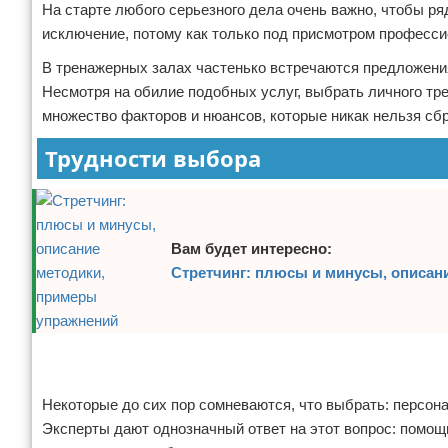
На старте любого серьезного дела очень важно, чтобы р
Отказ от ответственности
Боевые виды искусства
исключение, потому как только под присмотром професси
В тренажерных залах частенько встречаются предложени
Как накачаться
Несмотря на обилие подобных услуг, выбрать личного тре
Теннис
множество факторов и нюансов, которые никак нельзя сбр
Трудности выбора
Легкая атлетика
Водный спорт
Вам будет интересно:
Похудание
Стретчинг: плюсы и минусы, описан
Йога и пилатес
Хоккей
Реклама
Реклама
Волейбол
Некоторые до сих пор сомневаются, что выбрать: персон
Эксперты дают однозначный ответ на этот вопрос: помощ
Детский спорт