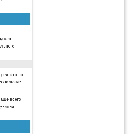
нужен.
ального
реднего по
сионализме
Чаще всего
едующий