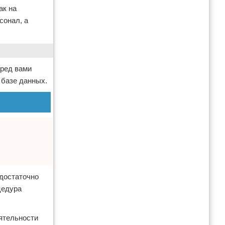
ак на
сонал, а
еред вами
 базе данных.
 достаточно
цедура
еятельности