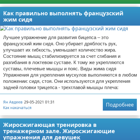
Как правильно выполнять французский
жим сидя
Лучшее упражнение для развития бицепса – это
французский жим сидя. Оно убирает дряблость рук,
улучшает их гибкость, уменьшает количество жира.
Состояние мышц стабилизируется за счет сгибания и
разгибания в локтевом суставе. К тому же укрепляются
суставы, плечевые мышцы и пояс. Виды жима сидя
Упражнения для укрепления мускулов выполняются в любом
положении: сидя, стоя. Они используются для укрепления
задней головки трицепса - трехглавой мышцы плеча:
Ян Авдеев
29-05-2021 01:31
Подробнее
Как накачаться
Жиросжигающая тренировка в
тренажерном зале. Жиросжигающие
упражнения для девушек