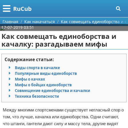
Меню
X
RuCub
Главная
Главная
Как накачаться
Как совмещать единоборства и к
17-07-2019 03:51
Категории
Как совмещать единоборства и
качалку: разгадываем мифы
Поиск
Аэробика
О проекте
Разное про спорт
Содержание статьи:
Виды спорта в качалке
Контакты
Баскетбол
Популярные виды единоборств
Мифы о качках
Сотрудничество
Бодибилдинг
Мифы о бойцах единоборств
Совмещение единоборства и качалки
Размещение рекламы
Конный спорт
Техника безопасности
Для правообладателей
Экстримальный спорт
Между многими спортсменами существует негласный спор о
том, что лучше, качалка или единоборства. Одни считают,
Условия предоставления информации
Футбол
что штанги, гантели дают силу и массу тела, другие видят