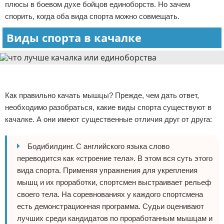
плюсы в боевом духе бойцов единоборств. Но зачем
Отказ от ответственности
Боевые виды искусства
спорить, когда оба вида спорта можно совмещать.
Виды спорта в качалке
Как накачаться
Теннис
Реклама
Легкая атлетика
Реклама
Как правильно качать мышцы? Прежде, чем дать ответ,
Водный спорт
необходимо разобраться, какие виды спорта существуют в
качалке. А они имеют существенные отличия друг от друга:
Похудание
Бодибилдинг. С английского языка слово
Йога и пилатес
переводится как «строение тела». В этом вся суть этого
Хоккей
вида спорта. Применяя упражнения для укрепления
мышц и их проработки, спортсмен выстраивает рельеф
Волейбол
своего тела. На соревнованиях у каждого спортсмена
есть демонстрационная программа. Судьи оценивают
Детский спорт
лучших среди кандидатов по проработанным мышцам и