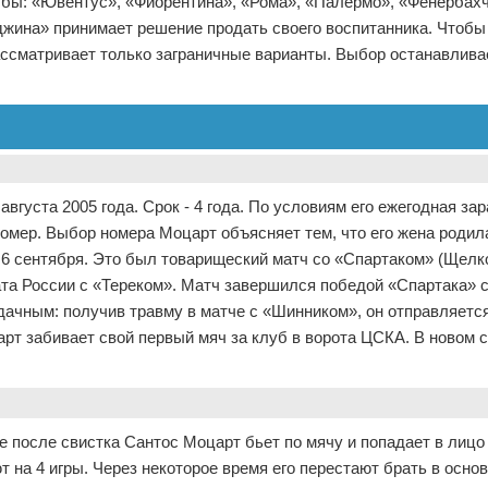
убы: «Ювентус», «Фиорентина», «Рома», «Палермо», «Фенербахч
жина» принимает решение продать своего воспитанника. Чтобы
ассматривает только заграничные варианты. Выбор останавлива
вгуста 2005 года. Срок - 4 года. По условиям его ежегодная за
 номер. Выбор номера Моцарт объясняет тем, что его жена родил
 6 сентября. Это был товарищеский матч со «Спартаком» (Щелк
та России с «Тереком». Матч завершился победой «Спартака» со
дачным: получив травму в матче с «Шинником», он отправляетс
арт забивает свой первый мяч за клуб в ворота ЦСКА. В новом 
е после свистка Сантос Моцарт бьет по мячу и попадает в лицо
 на 4 игры. Через некоторое время его перестают брать в осно