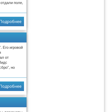
 отдали поле,
Подробнее
. Его игровой
я
ал от
Лидс
бро", но
Подробнее