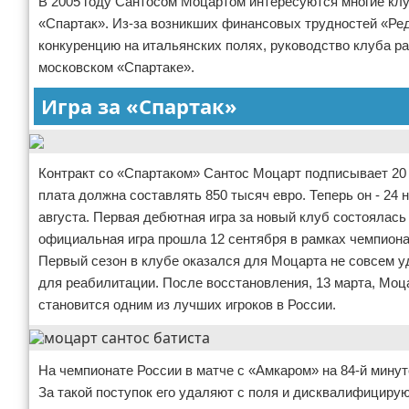
В 2005 году Сантосом Моцартом интересуются многие кл
«Спартак». Из-за возникших финансовых трудностей «Ред
Зимние виды спорта
конкуренцию на итальянских полях, руководство клуба р
Тренировки дома
московском «Спартаке».
Игра за «Спартак»
Спортивное питание
Контракт со «Спартаком» Сантос Моцарт подписывает 20 а
плата должна составлять 850 тысяч евро. Теперь он - 24
августа. Первая дебютная игра за новый клуб состоялась
официальная игра прошла 12 сентября в рамках чемпиона
Первый сезон в клубе оказался для Моцарта не совсем у
для реабилитации. После восстановления, 13 марта, Моц
становится одним из лучших игроков в России.
На чемпионате России в матче с «Амкаром» на 84-й минут
За такой поступок его удаляют с поля и дисквалифицируют