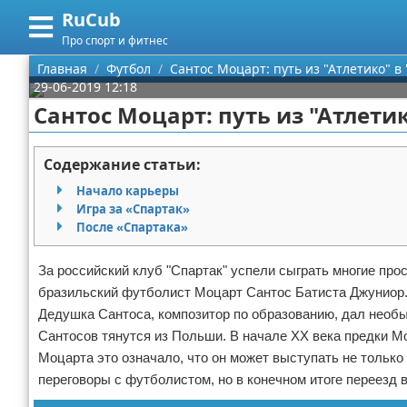
RuCub
Меню
X
Про спорт и фитнес
Главная
Главная
Футбол
Сантос Моцарт: путь из "Атлетико" в
29-06-2019 12:18
Категории
Сантос Моцарт: путь из "Атлетик
Поиск
Аэробика
Содержание статьи:
О проекте
Разное про спорт
Начало карьеры
Игра за «Спартак»
Контакты
Баскетбол
После «Спартака»
Сотрудничество
Бодибилдинг
За российский клуб "Спартак" успели сыграть многие пр
бразильский футболист Моцарт Сантос Батиста Джуниор.
Размещение рекламы
Конный спорт
Дедушка Сантоса, композитор по образованию, дал необы
Сантосов тянутся из Польши. В начале ХХ века предки М
Для правообладателей
Экстримальный спорт
Моцарта это означало, что он может выступать не только
переговоры с футболистом, но в конечном итоге переезд 
Условия предоставления информации
Футбол