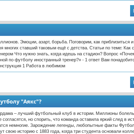
иллионов. Эмоции, азарт, борьба. Поговорим, как приблизиться и
для многих ставший таковым ещё с детства. Статьи по теме: Как 
ером Что нужно знать, когда идешь на стадион? Вопрос «Поче
ной по футболу иностранный тренер?» - 1 ответ Вам понадобит
Инструкция 1 Работа в любимом
утболу "Аякс"?
ердама – лучший футбольный клуб в истории. Миллионы болел
 согласятся, но спорить, что команда оставила яркий след в ис
атся немногие. Зарождение легенды, любопытные факты Футбо
т свою историю с 1883 года, когда три студента основали колл