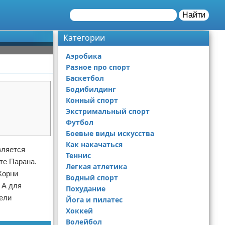
Найти
Категории
Аэробика
Разное про спорт
Баскетбол
Бодибилдинг
Конный спорт
Экстримальный спорт
Футбол
Боевые виды искусства
Как накачаться
вляется
Теннис
те Парана.
Легкая атлетика
Корни
Водный спорт
 А для
Похудание
вели
Йога и пилатес
Хоккей
Волейбол