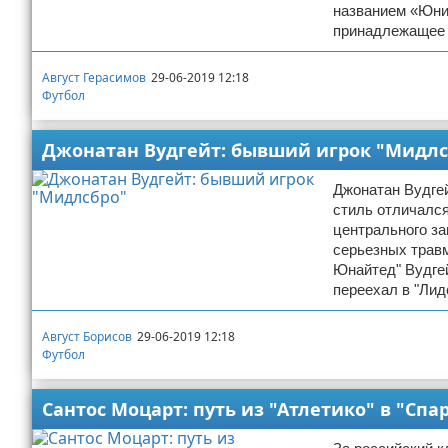
названием «Юнио
принадлежащее е
Август Герасимов
29-06-2019 12:18
Футбол
Джонатан Вудгейт: бывший игрок "Мидлс
Джонатан Вудгей
стиль отличался
центрального за
серьезных травм
Юнайтед" Вудгей
переехал в "Лид
Август Борисов
29-06-2019 12:18
Футбол
Сантос Моцарт: путь из "Атлетико" в "Спа