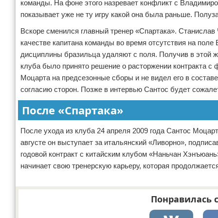
команды. На фоне этого назревает конфликт с Владимир
показывает уже не ту игру какой она была раньше. Полуз
Вскоре сменился главный тренер «Спартака». Станислав Ч
качестве капитана команды во время отсутствия на поле 
дисциплины бразильца удаляют с поля. Получив в этой ж
клуба было принято решение о расторжении контракта с
Моцарта на предсезонные сборы и не видел его в составе
согласию сторон. Позже в интервью Сантос будет сожале
После «Спартака»
После ухода из клуба 24 апреля 2009 года Сантос Моца
августе он выступает за итальянский «Ливорно», подписав 
годовой контракт с китайским клубом «Наньчан Хэнъюань»
начинает свою тренерскую карьеру, которая продолжается
Понравилась с