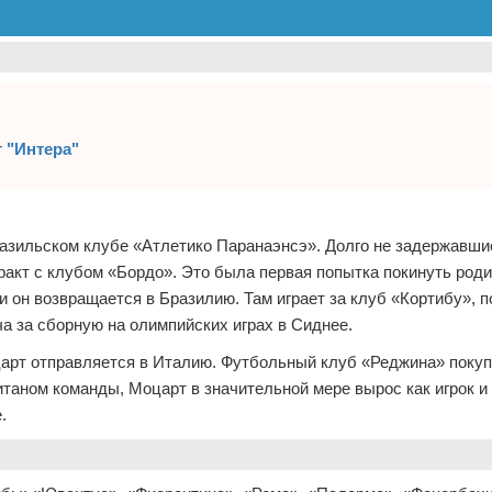
 "Интера"
азильском клубе «Атлетико Паранаэнсэ». Долго не задержавшис
акт с клубом «Бордо». Это была первая попытка покинуть роди
 он возвращается в Бразилию. Там играет за клуб «Кортибу», по
ча за сборную на олимпийских играх в Сиднее.
рт отправляется в Италию. Футбольный клуб «Реджина» покупа
итаном команды, Моцарт в значительной мере вырос как игрок и
.