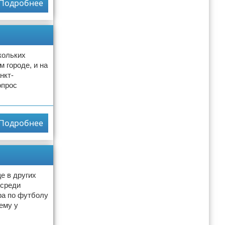
Подробнее
кольких
м городе, и на
нкт-
опрос
Подробнее
е в других
 среди
ра по футболу
ему у