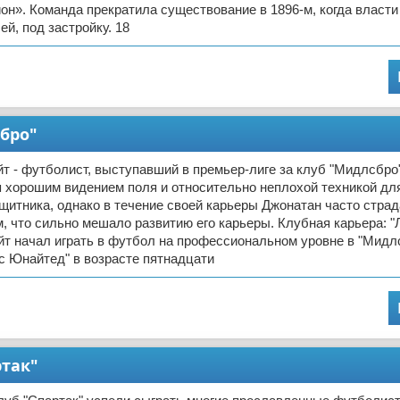
н». Команда прекратила существование в 1896-м, когда власти
й, под застройку. 18
бро"
т - футболист, выступавший в премьер-лиге за клуб "Мидлсбро"
 хорошим видением поля и относительно неплохой техникой дл
щитника, однако в течение своей карьеры Джонатан часто страд
, что сильно мешало развитию его карьеры. Клубная карьера: "
т начал играть в футбол на профессиональном уровне в "Мидлс
с Юнайтед" в возрасте пятнадцати
ртак"