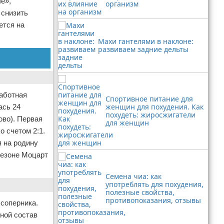
е»,
организм
 снизить
ется на
Махи гантелями в наклоне:
развиваем задние дельты
работная
Спортивное питание для
женщин для похудения. Как
ась 24
похудеть: жиросжигатели
ово). Первая
для женщин
 счетом 2:1.
я на родину
сезоне Моцарт
Семена чиа: как
употреблять для похудения,
полезные свойства,
противопоказания, отзывы
 соперника.
вной состав