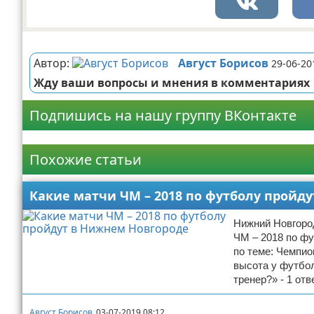
Реклама
Автор:
Август Борисов
29-06-20
Жду ваши вопросы и мнения в комментариях
Подпишись на нашу группу ВКонтакте
Реклама
Похожие статьи
Какие матчи ЧМ – 2018 по футболу пройд
Нижний Новгород
ЧМ – 2018 по фу
по теме: Чемпио
высота у футбо
тренер?» - 1 от
Август Борисов
03-07-2019 08:12