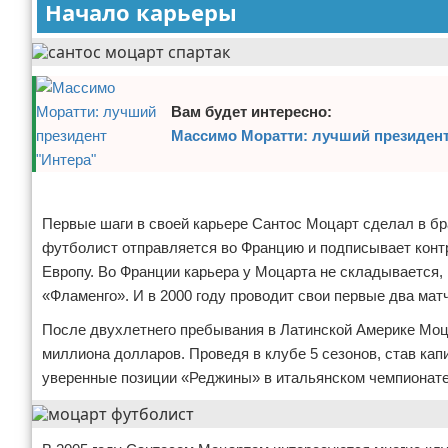
Начало карьеры
Отказ от ответственности
Боевые виды искусства
Как накачаться
Вам будет интересно:
Теннис
Массимо Моратти: лучший президент
Легкая атлетика
Реклама
Водный спорт
Первые шаги в своей карьере Сантос Моцарт сделал в бр
футболист отправляется во Францию и подписывает контр
Похудание
Европу. Во Франции карьера у Моцарта не складывается, и
Йога и пилатес
«Фламенго». И в 2000 году проводит свои первые два мат
После двухлетнего пребывания в Латинской Америке Моца
Хоккей
миллиона долларов. Проведя в клубе 5 сезонов, став кап
уверенные позиции «Реджины» в итальянском чемпионате
Волейбол
Детский спорт