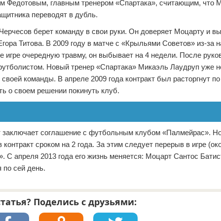
ом Федотовым, главным тренером «Спартака», считающим, что 
ащитника переводят в дубль.
ерчесов берет команду в свои руки. Он доверяет Моцарту и вы
Егора Титова. В 2009 году в матче с «Крыльями Советов» из-за 
е игре очередную травму, он выбывает на 4 недели. После рук
 футболистом. Новый тренер «Спартака» Микаэль Лаудруп уже н
 своей команды. В апреле 2009 года контракт был расторгнут п
ть о своем решении покинуть клуб.
рт заключает соглашение с футбольным клубом «Палмейрас». Но
контракт сроком на 2 года. За этим следует перерыв в игре (око
. С апреля 2013 года его жизнь меняется: Моцарт Сантос Бати
 по сей день.
татья? Поделись с друзьями: