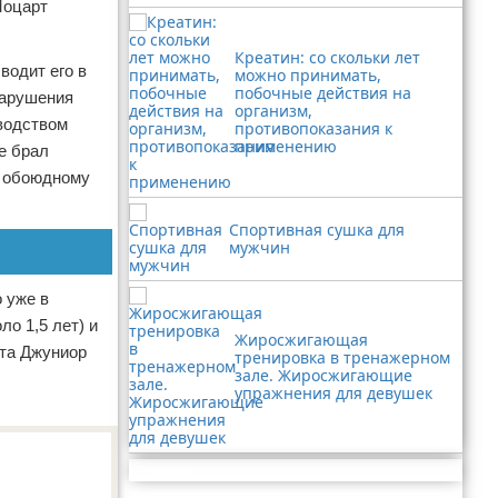
Моцарт
Креатин: со скольки лет
водит его в
можно принимать,
побочные действия на
нарушения
организм,
оводством
противопоказания к
применению
е брал
о обоюдному
Спортивная сушка для
мужчин
 уже в
ло 1,5 лет) и
Жиросжигающая
ста Джуниор
тренировка в тренажерном
зале. Жиросжигающие
упражнения для девушек
Реклама