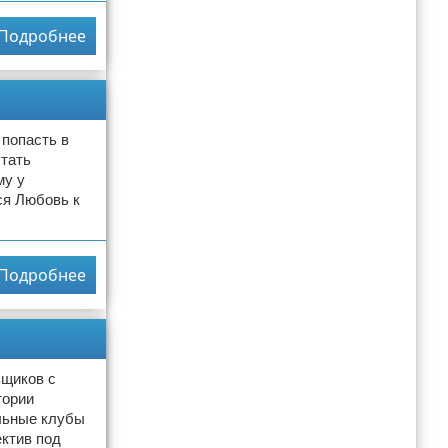
Подробнее
 попасть в
стать
му у
ся Любовь к
Подробнее
ьщиков с
тории
льные клубы
ектив под