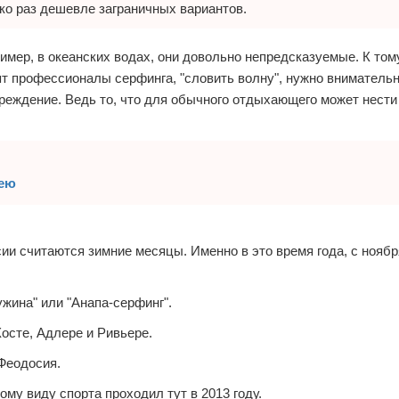
ко раз дешевле заграничных вариантов.
ример, в океанских водах, они довольно непредсказуемые. К том
ят профессионалы серфинга, "словить волну", нужно внимательн
реждение. Ведь то, что для обычного отдыхающего может нести
рею
и считаются зимние месяцы. Именно в это время года, с ноября
жина" или "Анапа-серфинг".
Хосте, Адлере и Ривьере.
Феодосия.
ому виду спорта проходил тут в 2013 году.