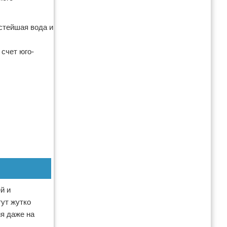
истейшая вода и
счет юго-
й и
тут жутко
ия даже на