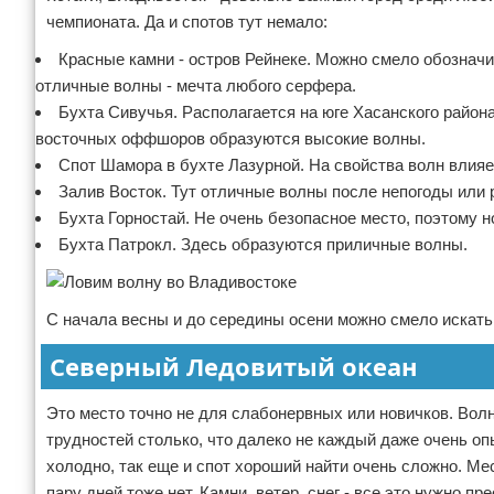
чемпионата. Да и спотов тут немало:
Красные камни - остров Рейнеке. Можно смело обозначи
отличные волны - мечта любого серфера.
Бухта Сивучья. Располагается на юге Хасанского район
восточных оффшоров образуются высокие волны.
Спот Шамора в бухте Лазурной. На свойства волн влияе
Залив Восток. Тут отличные волны после непогоды или 
Бухта Горностай. Не очень безопасное место, поэтому но
Бухта Патрокл. Здесь образуются приличные волны.
С начала весны и до середины осени можно смело искать 
Северный Ледовитый океан
Это место точно не для слабонервных или новичков. Волны
трудностей столько, что далеко не каждый даже очень оп
холодно, так еще и спот хороший найти очень сложно. Ме
пару дней тоже нет. Камни, ветер, снег - все это нужно п