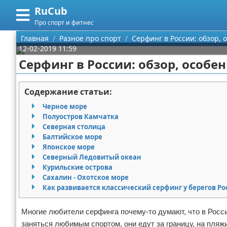
RuCub
Меню
X
Про спорт и фитнес
Главная
Главная
Разное про спорт
Серфинг в России: обзор, 
12-02-2019 11:59
Категории
Серфинг в России: обзор, особе
Поиск
Аэробика
Содержание статьи:
О проекте
Разное про спорт
Черное море
Полуостров Камчатка
Контакты
Баскетбол
Северная столица
Балтийское море
Японское море
Сотрудничество
Бодибилдинг
Северный Ледовитый океан
Курильские острова
Размещение рекламы
Конный спорт
Сахалин - Охотское море
Как развивается классический серфинг у берегов Ро
Для правообладателей
Экстримальный спорт
Многие любители серфинга почему-то думают, что в Росси
Условия предоставления информации
Футбол
заняться любимым спортом, они едут за границу, на пля