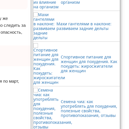
организм
у же
Махи гантелями в наклоне:
о следить за
развиваем задние дельты
 опасность,
Спортивное питание для
женщин для похудения. Как
похудеть: жиросжигатели
для женщин
 по март,
Семена чиа: как
употреблять для похудения,
полезные свойства,
противопоказания, отзывы