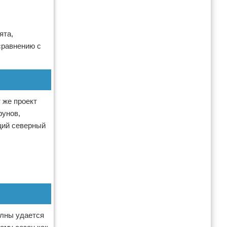
ята,
сравнению с
т же проект
фунов,
ящий северный
олны удается