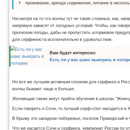
проживание, аренда снаряжения, питание в несколь
Зимние виды спорта
Несмотря на то что волны тут не такие сложные, как, нап
Тренировки дома
напрямую зависят от погодных условий. Чтобы, как говор
прогнозом погоды, дабы не пропустить штормовое предуп
Спортивное питание
для серфингиста исключительно в удовольствие.
Вам будет интересно:
Есть ли у вас шанс выиграть в лоте
Реклама
Но все же лучшим активным сезоном для серфинга в Росси
волны бывают чаще и больше.
Желающие также могут пройти обучение в школах "Жемчу
Если говорить о Сочи, то лучший серф-спот находится в 
В Крыму это западное побережье, поселок Приморский и 
Что же касается Сочи и серфинга, чемпионат России по эт