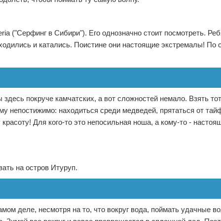
eria ("Серфинг в Сибири"). Его однозначно стоит посмотреть. Реб
находились и катались. Поистине они настоящие экстремалы! По 
ы здесь покруче камчатских, а вот сложностей немало. Взять то
. Уму непостижимо: находиться среди медведей, прятаться от тай
 красоту! Для кого-то это непосильная ноша, а кому-то - насто
ать на остров Итуруп.
амом деле, несмотря на то, что вокруг вода, поймать удачные в