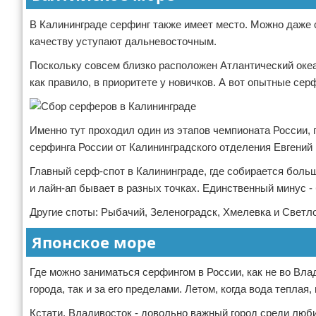
В Калининграде серфинг также имеет место. Можно даже с
качеству уступают дальневосточным.
Поскольку совсем близко расположен Атлантический океа
как правило, в приоритете у новичков. А вот опытные се
Именно тут проходил один из этапов чемпионата России,
серфинга России от Калининградского отделения Евгений
Главный серф-спот в Калининграде, где собирается больш
и лайн-ап бывает в разных точках. Единственный минус -
Другие споты: Рыбачий, Зеленоградск, Хмелевка и Светло
Японское море
Где можно заниматься серфингом в России, как не во Вла
города, так и за его пределами. Летом, когда вода тепла
Кстати, Владивосток - довольно важный город среди люби