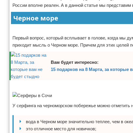
России вполне реален. А в данной статье мы представим 
Отказ от ответственности
Боевые виды искусства
Черное море
Как накачаться
Реклама
Теннис
Первый вопрос, который всплывает в голове, когда мы дум
приходит мысль о Черном море. Причем для этих целей п
Легкая атлетика
Водный спорт
Вам будет интересно:
15 подарков на 8 Марта, за которые 
Похудание
Реклама
Йога и пилатес
Хоккей
У серфинга на черноморском побережье можно отметить 
Волейбол
вода в Черном море значительно теплее, чем в океа
Детский спорт
это отличное место для новичков;