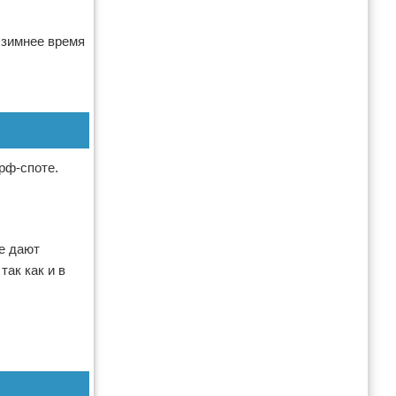
 зимнее время
ерф-споте.
же дают
так как и в