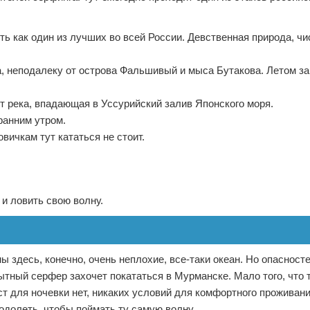
ть как один из лучших во всей России. Девственная природа, ч
а, неподалеку от острова Фальшивый и мыса Бутакова. Летом за 
т река, впадающая в Уссурийский залив Японского моря.
ранним утром.
вичкам тут кататься не стоит.
и ловить свою волну.
 здесь, конечно, очень неплохие, все-таки океан. Но опасносте
ытный серфер захочет покататься в Мурманске. Мало того, что 
ст для ночевки нет, никаких условий для комфортного проживан
реодолеть, чтобы поймать ту самую волну.