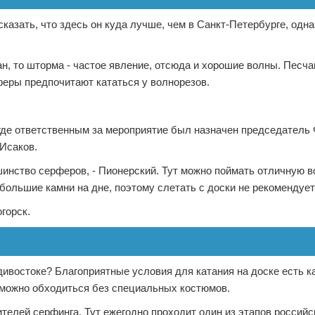
казать, что здесь он куда лучше, чем в Санкт-Петербурге, одн
н, то шторма - частое явление, отсюда и хорошие волны. Песч
рферы предпочитают кататься у волнорезов.
 где ответственным за мероприятие был назначен председатель
 Исаков.
инство серферов, - Пионерский. Тут можно поймать отличную во
 большие камни на дне, поэтому слетать с доски не рекомендует
горск.
дивостоке? Благоприятные условия для катания на доске есть ка
я, можно обходиться без специальных костюмов.
телей серфинга. Тут ежегодно проходит один из этапов российс