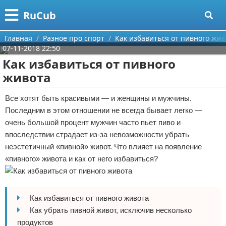
Меню
X
RuCub
Главная
Главная
Разное про спорт
Как избавиться от пивного жив
07-11-2018 22:50
Категории
Как избавиться от пивного
живота
Поиск
Аэробика
Все хотят быть красивыми — и женщины и мужчины.
О проекте
Разное про спорт
Последним в этом отношении не всегда бывает легко —
очень большой процент мужчин часто пьет пиво и
Контакты
Баскетбол
впоследствии страдает из-за невозможности убрать
неэстетичный «пивной» живот. Что влияет на появление
Сотрудничество
Бодибилдинг
«пивного» живота и как от него избавиться?
Размещение рекламы
Конный спорт
Для правообладателей
Экстримальный спорт
Как избавиться от пивного живота
Как убрать пивной живот, исключив несколько
Условия предоставления информации
Футбол
продуктов