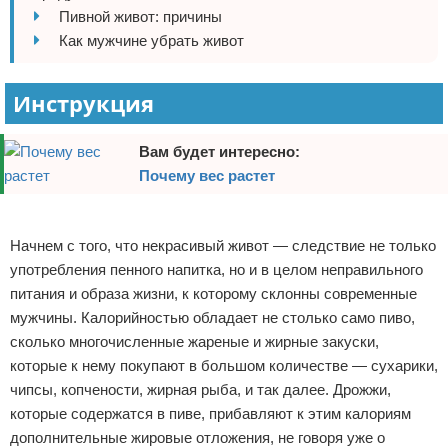
Пивной живот: причины
Отказ от ответственности
Боевые виды искусства
Как мужчине убрать живот
Как накачаться
Инструкция
Теннис
Вам будет интересно:
Легкая атлетика
Почему вес растет
Водный спорт
Реклама
Начнем с того, что некрасивый живот — следствие не только
Похудание
употребления пенного напитка, но и в целом неправильного
питания и образа жизни, к которому склонны современные
Йога и пилатес
мужчины. Калорийностью обладает не столько само пиво,
Хоккей
сколько многочисленные жареные и жирные закуски,
которые к нему покупают в большом количестве — сухарики,
Волейбол
чипсы, копчености, жирная рыба, и так далее. Дрожжи,
которые содержатся в пиве, прибавляют к этим калориям
Детский спорт
дополнительные жировые отложения, не говоря уже о