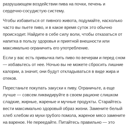
разрушающем воздействии пива на почки, печень и
Зимние виды спорта
сердечно-сосудистую систему.
Чтобы избавиться от пивного живота, подумайте, насколько
Тренировки дома
часто вы пьете пиво, и в какое время суток это обычно
Спортивное питание
происходит. Найдите в себе силу воли, чтобы отказаться от
напитка в пользу здоровья и приятной внешности или
максимально ограничить его употребление.
Если у вас есть привычка пить пиво по вечерам и перед сном
— избавьтесь от нее. Ночью вы не можете сбросить лишние
калории, а значит, они будут откладываться в виде жира и
отеков.
Перестаньте покупать закуски к пиву. Ограничьте, а еще
лучше — совсем ликвидируйте в своем рационе слишком
сладкие, жирные, жареные и мучные продукты. Старайтесь
вести максимально здоровый образ жизни. Замените белый
хлеб хлебом из муки грубого помола, жареное мясо замените
на вареное. Не переедайте. Питайтесь правильно — это