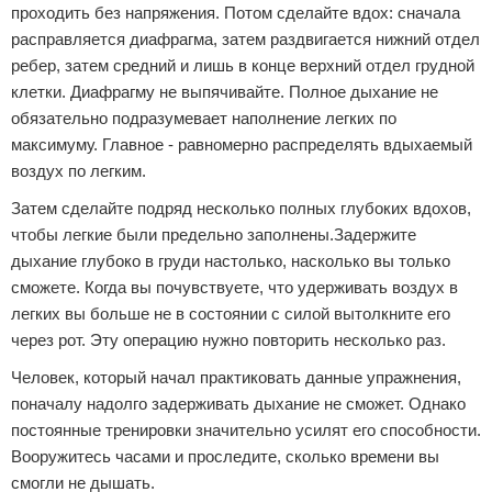
проходить без напряжения. Потом сделайте вдох: сначала
Зимние виды спорта
расправляется диафрагма, затем раздвигается нижний отдел
ребер, затем средний и лишь в конце верхний отдел грудной
Тренировки дома
клетки. Диафрагму не выпячивайте. Полное дыхание не
обязательно подразумевает наполнение легких по
Спортивное питание
максимуму. Главное - равномерно распределять вдыхаемый
воздух по легким.
Затем сделайте подряд несколько полных глубоких вдохов,
чтобы легкие были предельно заполнены.Задержите
дыхание глубоко в груди настолько, насколько вы только
сможете. Когда вы почувствуете, что удерживать воздух в
легких вы больше не в состоянии с силой вытолкните его
через рот. Эту операцию нужно повторить несколько раз.
Человек, который начал практиковать данные упражнения,
поначалу надолго задерживать дыхание не сможет. Однако
постоянные тренировки значительно усилят его способности.
Вооружитесь часами и проследите, сколько времени вы
смогли не дышать.