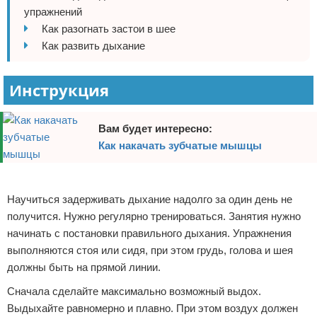
упражнений
Отказ от ответственности
Боевые виды искусства
Как разогнать застои в шее
Как развить дыхание
Как накачаться
Теннис
Инструкция
Легкая атлетика
Вам будет интересно:
Водный спорт
Как накачать зубчатые мышцы
Похудание
Реклама
Научиться задерживать дыхание надолго за один день не
Йога и пилатес
получится. Нужно регулярно тренироваться. Занятия нужно
начинать с постановки правильного дыхания. Упражнения
Хоккей
выполняются стоя или сидя, при этом грудь, голова и шея
должны быть на прямой линии.
Волейбол
Сначала сделайте максимально возможный выдох.
Детский спорт
Выдыхайте равномерно и плавно. При этом воздух должен