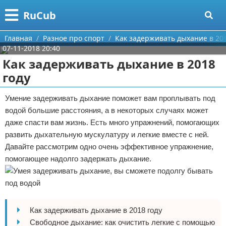
Меню
X
RuCub
Главная
Главная
Разное про спорт
Как задерживать дыхание в 201
07-11-2018 20:40
Категории
Как задерживать дыхание в 2018
году
Поиск
Аэробика
Умение задерживать дыхание поможет вам проплывать под
О проекте
Разное про спорт
водой большие расстояния, а в некоторых случаях может
даже спасти вам жизнь. Есть много упражнений, помогающих
Контакты
Баскетбол
развить дыхательную мускулатуру и легкие вместе с ней.
Давайте рассмотрим одно очень эффективное упражнение,
Сотрудничество
Бодибилдинг
помогающее надолго задержать дыхание.
Размещение рекламы
Конный спорт
Для правообладателей
Экстримальный спорт
Как задерживать дыхание в 2018 году
Условия предоставления информации
Футбол
Свободное дыхание: как очистить легкие с помощью