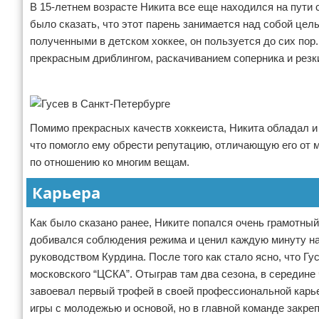
В 15-летнем возрасте Никита все еще находился на пути с
было сказать, что этот парень занимается над собой це
полученными в детском хоккее, он пользуется до сих пор.
прекрасным дриблингом, раскачиванием соперника и резки
Реклама
Помимо прекрасных качеств хоккеиста, Никита обладал и
что помогло ему обрести репутацию, отличающую его от м
по отношению ко многим вещам.
Карьера
Как было сказано ранее, Никите попался очень грамотный
добивался соблюдения режима и ценил каждую минуту на
руководством Курдина. После того как стало ясно, что Г
московского “ЦСКА”. Отыграв там два сезона, в середине 
завоевал первый трофей в своей профессиональной карь
игры с молодежью и основой, но в главной команде закрепи