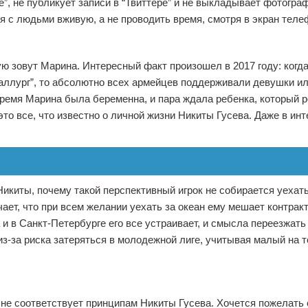
”, не публикует записи в “Твиттере” и не выкладывает фотогра
я с людьми вживую, а не проводить время, смотря в экран теле
рую зовут Марина. Интересный факт произошел в 2017 году: когд
таллург”, то абсолютно всех армейцев поддерживали девушки ил
 время Марина была беременна, и пара ждала ребенка, который 
это все, что известно о личной жизни Никиты Гусева. Даже в ин
киты, почему такой перспективный игрок не собирается уехать
ает, что при всем желании уехать за океан ему мешает контракт
 и в Санкт-Петербурге его все устраивает, и смысла переезжать
з-за риска затеряться в молодежной лиге, учитывая малый на т
 не соответствует принципам Никиты Гусева. Хочется пожелать 