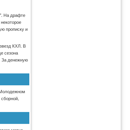
”. На драфте
 некоторое
ую прописку и
звезд КХЛ. В
це сезона
. За денежную
а Молодежном
 сборной,