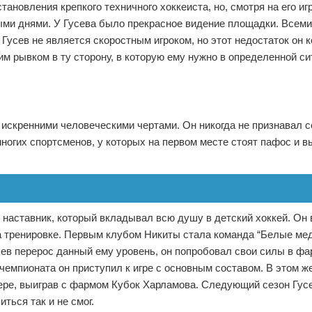
тановления крепкого техничного хоккеиста, но, смотря на его иг
лыми днями. У Гусева было прекрасное видение площадки. Всеми
 Гусев не является скоростным игроком, но этот недостаток он 
м рывком в ту сторону, в которую ему нужно в определенной си
 искренними человеческими чертами. Он никогда не признавал с
ногих спортсменов, у которых на первом месте стоят пафос и 
 наставник, который вкладывал всю душу в детский хоккей. Он 
 тренировке. Первым клубом Никиты стала команда “Белые ме
усев перерос данный ему уровень, он попробовал свои силы в ф
чемпионата он приступил к игре с основным составом. В этом же
ере, выиграв с фармом Кубок Харламова. Следующий сезон Гус
ться так и не смог.