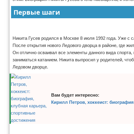
Отказ от ответственности
Боевые виды искусства
Первые шаги
Как накачаться
Реклама
Реклама
Теннис
Никита Гусев родился в Москве 8 июля 1992 года. Уже с 
После открытия нового Ледового дворца в районе, где жи
Легкая атлетика
Он отлично осваивал все элементы данного вида спорта, 
заниматься катанием. Никита выпросил у родителей, чтоб
Водный спорт
Ледовом дворце.
Похудание
Йога и пилатес
Вам будет интересно:
Хоккей
Кирилл Петров, хоккеист: биография
Волейбол
Детский спорт
Реклама