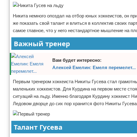
Зимние виды спорта
Никита немного опоздал на отбор юных хоккеистов, он п
Тренировки дома
же показать свой талант и влиться в коллектив своих па
самое главное, что у него нестандартное мышление на пло
Спортивное питание
Важный тренер
Вам будет интересно:
Алексей Емелин: Емеля перемелет...
Первым тренером хоккеиста Никиты Гусева стал грамотн
маленьких хоккеистов. Для Курдина на первом месте сто
ситуаций на льду. Именно благодаря Курдину хоккеист Ни
Ледовом дворце до сих пор хранится фото Никиты Гусева 
Талант Гусева