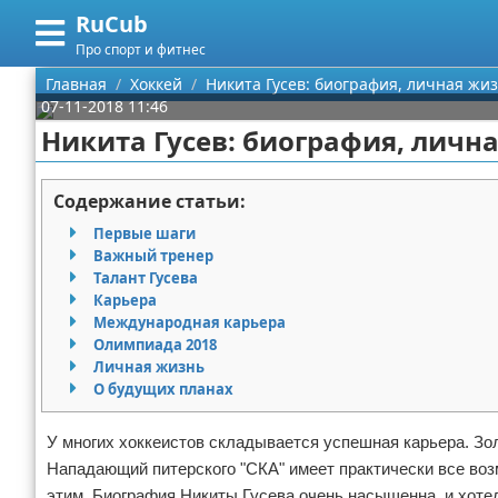
RuCub
Меню
X
Про спорт и фитнес
Главная
Главная
Хоккей
Никита Гусев: биография, личная жиз
07-11-2018 11:46
Категории
Никита Гусев: биография, лична
Поиск
Аэробика
Содержание статьи:
О проекте
Разное про спорт
Первые шаги
Важный тренер
Контакты
Баскетбол
Талант Гусева
Карьера
Международная карьера
Сотрудничество
Бодибилдинг
Олимпиада 2018
Личная жизнь
Размещение рекламы
Конный спорт
О будущих планах
Для правообладателей
Экстримальный спорт
У многих хоккеистов складывается успешная карьера. Зол
Нападающий питерского "СКА" имеет практически все воз
Условия предоставления информации
Футбол
этим. Биография Никиты Гусева очень насыщенна, и хоте