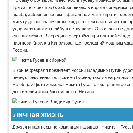
Но самую большую известность Гусеву принесла Олимпиад
Три из четырех шайб, заброшенных в ворота соперника, 
шайба, заброшенная им в финальном матче против сборной
минуту до окончания игры, когда Россия в меньшинстве п
ударом заколотил шайбу в сетку ворот. Это спасание да
еще возможно. В середине овертайма при плотной осаде
партнера Кирилла Капризова, где последний мощным ударо
России.
В конце февраля президент России Владимир Путин удос
целеустремленность. Помимо Гусева, такими наградами б
На общем фото хоккеист Никита Гусев стоял рядом со св
достижении хоккейных успехов Никиты.
Личная жизнь
Друзья и партнеры по командам называют Никиту – Гусь. П