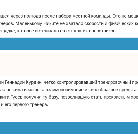
ришел через полгода после набора местной команды. Это не меш
ртнеров. Маленькому Никите не хватало скорости и физических к
щадке, которое и отличало его от других сверстников.
ый Геннадий Курдин, четко контролировавший тренировочный пр
яла не сила и мощь, а взаимопонимание и своеобразное предста
кита Гусев получил ту базу, позволившую стать прекрасным хок
и его первого тренера.