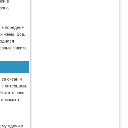
фии в
фона.
а в победном
и жены. Все,
родился
тервью Никита
 за океан и
 с питерцами,
 Никита пока
от момент
ему удачи и