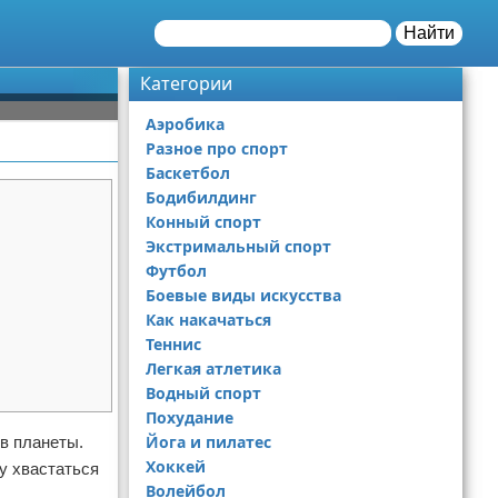
Найти
Категории
Аэробика
Разное про спорт
Баскетбол
Бодибилдинг
Конный спорт
Экстримальный спорт
Футбол
Боевые виды искусства
Как накачаться
Теннис
Легкая атлетика
Водный спорт
Похудание
Йога и пилатес
ов планеты.
Хоккей
у хвастаться
Волейбол