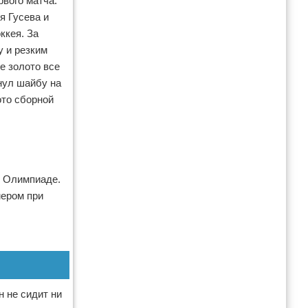
вого матча.
я Гусева и
ккея. За
у и резким
е золото все
нул шайбу на
ото сборной
и Олимпиаде.
мером при
н не сидит ни