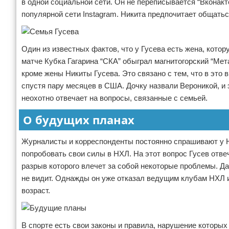
в одной социальной сети. Он не переписывается “Вконакте
популярной сети Instagram. Никита предпочитает общатьс
Один из известных фактов, что у Гусева есть жена, кото
матче Кубка Гагарина “СКА” обыграл магнитогорский “Ме
кроме жены Никиты Гусева. Это связано с тем, что в это
спустя пару месяцев в США. Дочку назвали Вероникой, и 
неохотно отвечает на вопросы, связанные с семьей.
О будущих планах
Журналисты и корреспонденты постоянно спрашивают у Ни
попробовать свои силы в НХЛ. На этот вопрос Гусев отвеч
разрыв которого влечет за собой некоторые проблемы. Да
не видит. Однажды он уже отказал ведущим клубам НХЛ и
возраст.
В спорте есть свои законы и правила, нарушение которых