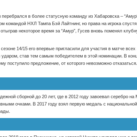
ем перебрался в более статусную команду из Хабаровска – “Амур
м командой НХЛ Тампа Бэй Лайтнинг, но права на игрока спустя
 отыграв некоторое время за “Амур”, Гусев вновь поменял клубн
сезоне 14/15 его впервые пригласили для участия в матче всех 
ударом, став тем самым победителем в этой номинации. В кон
ему поступило предложение, от которого невозможно отказаться
ежной сборной до 20 лет, где в 2012 году завоевал серебро н
ивными очками. В 2017 году взял первую медаль с национальной
рады.