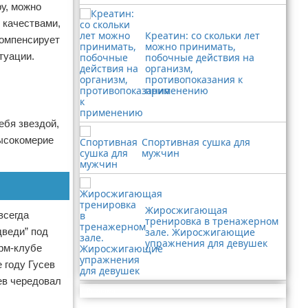
ру, можно
 качествами,
Креатин: со скольки лет
компенсирует
можно принимать,
туации.
побочные действия на
организм,
противопоказания к
применению
ебя звездой,
высокомерие
Спортивная сушка для
мужчин
Жиросжигающая
всегда
тренировка в тренажерном
дведи” под
зале. Жиросжигающие
упражнения для девушек
арм-клубе
 году Гусев
ев чередовал
Реклама